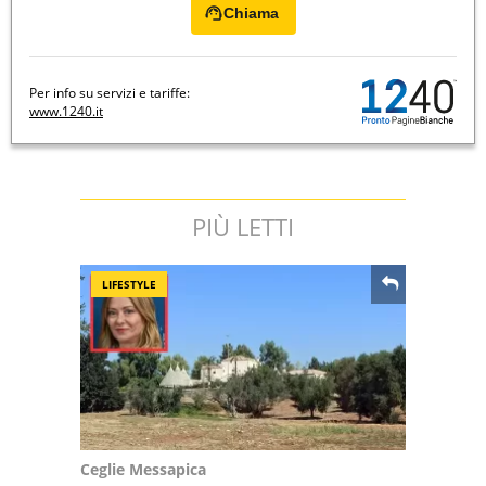
Chiama
Per info su servizi e tariffe:
www.1240.it
PIÙ LETTI
LIFESTYLE
Ceglie Messapica