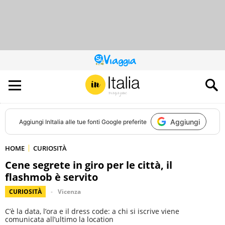
QUESTO
SITO
CONTRIBUISCE
ALL’AUDIENCE
DI
Aggiungi
Aggiungi
InItalia
alle tue fonti Google preferite
HOME
CURIOSITÀ
Cene segrete in giro per le città, il
flashmob è servito
CURIOSITÀ
Vicenza
C’è la data, l’ora e il dress code: a chi si iscrive viene
comunicata all’ultimo la location