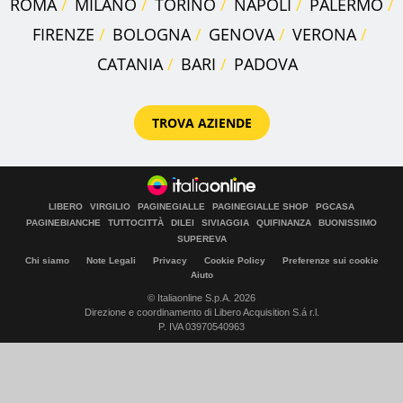
ROMA
MILANO
TORINO
NAPOLI
PALERMO
FIRENZE
BOLOGNA
GENOVA
VERONA
CATANIA
BARI
PADOVA
TROVA AZIENDE
LIBERO
VIRGILIO
PAGINEGIALLE
PAGINEGIALLE SHOP
PGCASA
PAGINEBIANCHE
TUTTOCITTÀ
DILEI
SIVIAGGIA
QUIFINANZA
BUONISSIMO
SUPEREVA
Chi siamo
Note Legali
Privacy
Cookie Policy
Preferenze sui cookie
Aiuto
© Italiaonline S.p.A. 2026
Direzione e coordinamento di Libero Acquisition S.á r.l.
P. IVA 03970540963