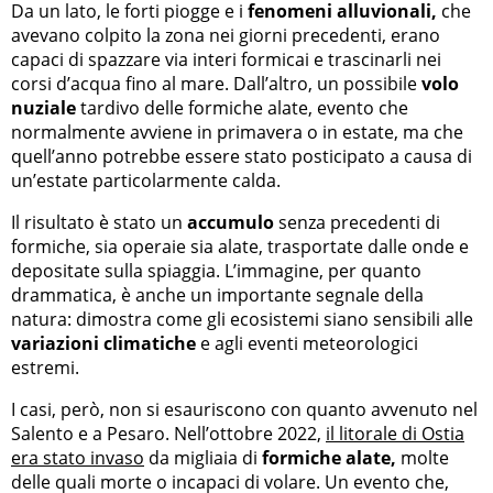
Da un lato, le forti piogge e i
fenomeni alluvionali,
che
avevano colpito la zona nei giorni precedenti, erano
capaci di spazzare via interi formicai e trascinarli nei
corsi d’acqua fino al mare. Dall’altro, un possibile
volo
nuziale
tardivo delle formiche alate, evento che
normalmente avviene in primavera o in estate, ma che
quell’anno potrebbe essere stato posticipato a causa di
un’estate particolarmente calda.
Il risultato è stato un
accumulo
senza precedenti di
formiche, sia operaie sia alate, trasportate dalle onde e
depositate sulla spiaggia. L’immagine, per quanto
drammatica, è anche un importante segnale della
natura: dimostra come gli ecosistemi siano sensibili alle
variazioni climatiche
e agli eventi meteorologici
estremi.
I casi, però, non si esauriscono con quanto avvenuto nel
Salento e a Pesaro. Nell’ottobre 2022,
il litorale di Ostia
era stato invaso
da migliaia di
formiche alate,
molte
delle quali morte o incapaci di volare. Un evento che,