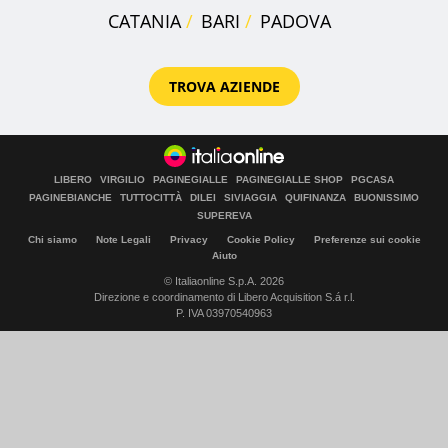
CATANIA
BARI
PADOVA
TROVA AZIENDE
LIBERO
VIRGILIO
PAGINEGIALLE
PAGINEGIALLE SHOP
PGCASA
PAGINEBIANCHE
TUTTOCITTÀ
DILEI
SIVIAGGIA
QUIFINANZA
BUONISSIMO
SUPEREVA
Chi siamo
Note Legali
Privacy
Cookie Policy
Preferenze sui cookie
Aiuto
© Italiaonline S.p.A. 2026
Direzione e coordinamento di Libero Acquisition S.á r.l.
P. IVA 03970540963