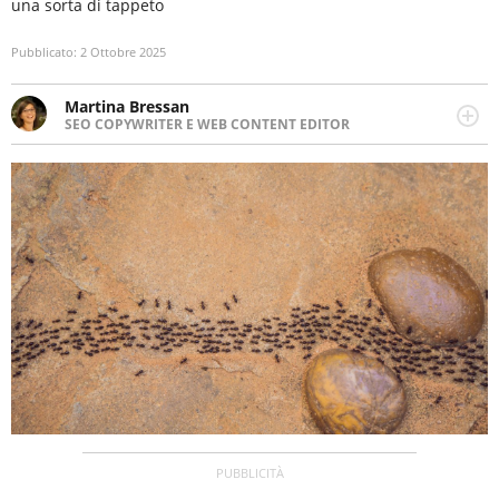
una sorta di tappeto
Pubblicato:
2 Ottobre 2025
Martina Bressan
SEO COPYWRITER E WEB CONTENT EDITOR
Appassionata di viaggi, di trail running e di yoga, ama
scoprire nuovi posti e nuove culture. Curiosa,
determinata e intraprendente adora leggere ma
soprattutto scrivere.