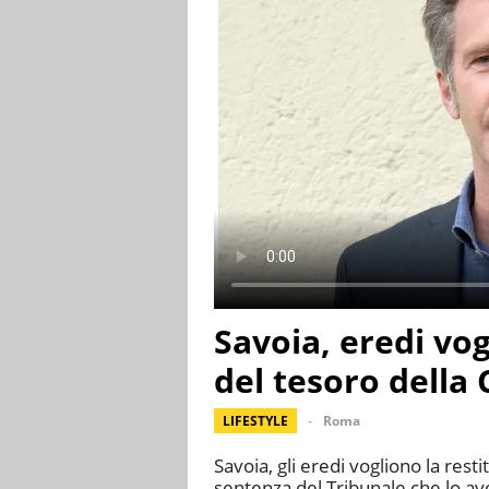
Savoia, eredi vog
del tesoro della
LIFESTYLE
Roma
Savoia, gli eredi vogliono la res
sentenza del Tribunale che lo ave