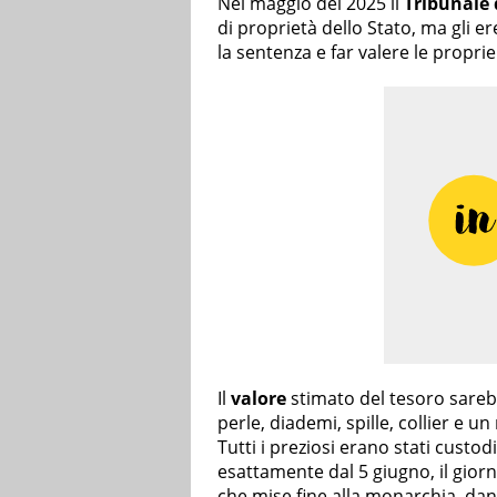
Nel maggio del 2025 il
Tribunale
di proprietà dello Stato, ma gli 
la sentenza e far valere le proprie
Il
valore
stimato del tesoro sarebbe
perle, diademi, spille, collier e 
Tutti i preziosi erano stati custodi
esattamente dal 5 giugno, il giorn
che mise fine alla monarchia, dand