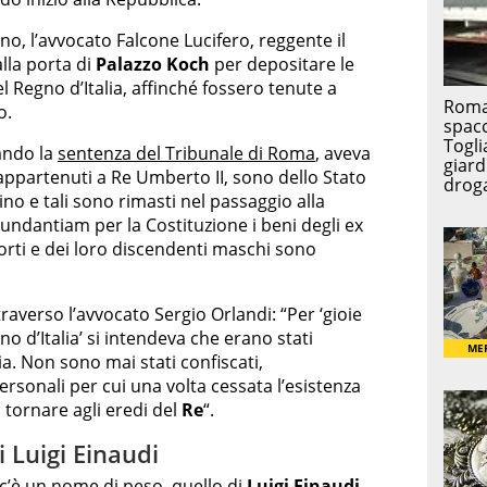
no, l’avvocato Falcone Lucifero, reggente il
lla porta di
Palazzo Koch
per depositare le
l Regno d’Italia, affinché fossero tenute a
o.
ando la
sentenza del Tribunale di Roma
, aveva
 appartenuti a Re Umberto II, sono dello Stato
ino e tali sono rimasti nel passaggio alla
ndantiam per la Costituzione i beni degli ex
sorti e dei loro discendenti maschi sono
traverso l’avvocato Sergio Orlandi: “Per ‘gioie
o d’Italia’ si intendeva che erano stati
a. Non sono mai stati confiscati,
rsonali per cui una volta cessata l’esistenza
tornare agli eredi del
Re
“.
i Luigi Einaudi
 c’è un nome di peso, quello di
Luigi Einaudi
.