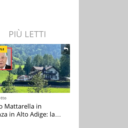
PIÙ LETTI
YLE
otto
o Mattarella in
za in Alto Adige: la
ion scelta