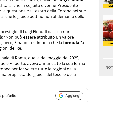
’Italia, che in seguito divenne Presidente
o la questione del
tesoro della Corona
nei suoi
rsi che le gioie spettino non al demanio dello
l prestigio di Luigi Einaudi da solo non
à: “Non può essere attribuito un valore
ia, però, Einaudi testimonia che la
formula
“a
gioni del Re.
unale di Roma, quella del maggio del 2025,
ele Filiberto
, aveva annunciato la sua ferma
ropea per far valere tutte le ragioni della
ima proprietà dei gioielli del tesoro della
e preferite
Aggiungi