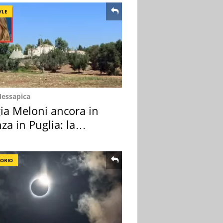
YLE
Messapica
ia Meloni ancora in
za in Puglia: la
ion scelta
TORIO