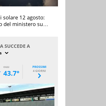
si solare 12 agosto:
o del ministero su
 osservarla