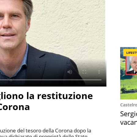
LIFEST
liono la restituzione
 Corona
Castelr
Sergi
vacan
locat
tituzione del tesoro della Corona dopo la
va dichiarato di proprietà dello Stato