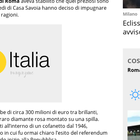
 di Roma
aveva stabilito che quei preziosi sono
eredi di Casa Savoia hanno deciso di impugnare
Milano
 ragioni.
Eclis
avvis
come
 di circa 300 milioni di euro tra brillanti,
un raro diamante rosa montato su una spilla.
ti all’interno di un cofanetto dal 1946,
o in cui fu ormai chiaro l’esito del referendum
o inizio alla Repubblica.