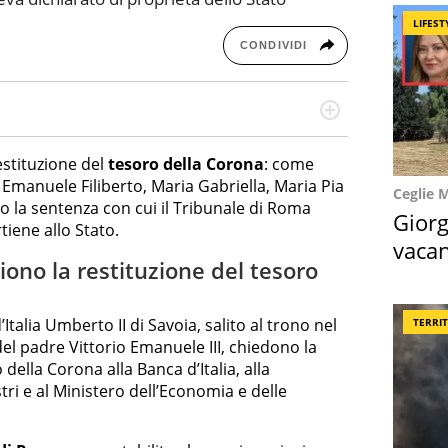
LIFEST
CONDIVIDI
re dieci anni si occupa di informazione sul web,
cronaca, motori, spettacolo e videogame.
estituzione del
tesoro della Corona
: come
, Emanuele Filiberto, Maria Gabriella, Maria Pia
Ceglie 
 la sentenza con cui il Tribunale di Roma
Giorg
tiene allo Stato.
vacan
liono la restituzione del tesoro
locat
d’Italia Umberto II di Savoia, salito al trono nel
TERRI
l padre Vittorio Emanuele III, chiedono la
 della Corona alla Banca d’Italia, alla
tri e al Ministero dell’Economia e delle