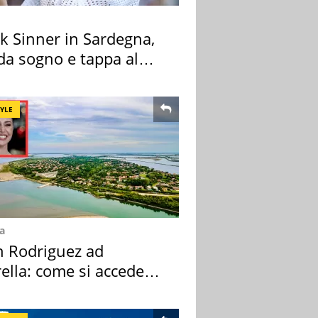
k Sinner in Sardegna,
 da sogno e tappa al
ount
TYLE
a
n Rodriguez ad
ella: come si accede
sola privata