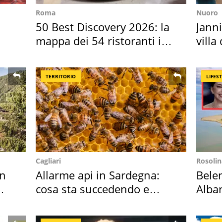
Roma
Nuoro
50 Best Discovery 2026: la
Janni
mappa dei 54 ristoranti in
villa
Italia
disc
TERRITORIO
LIFES
Cagliari
Rosolin
in
Allarme api in Sardegna:
Bele
cosa sta succedendo e
Albar
perché
all'i