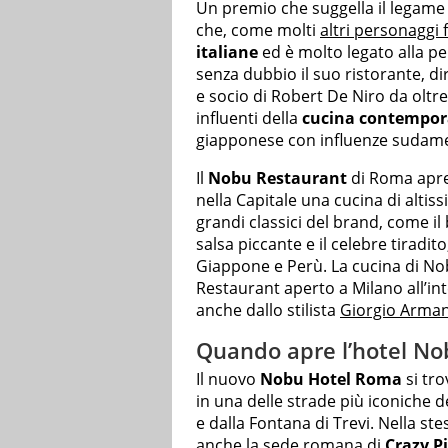
Un premio che suggella il legame 
che, come molti
altri personaggi
italiane
ed è molto legato alla p
senza dubbio il suo ristorante, d
e socio di Robert De Niro da oltre
influenti della
cucina contempo
giapponese con influenze sudame
Il
Nobu Restaurant
di Roma apre
nella Capitale una cucina di altis
grandi classici del brand, come il
salsa piccante e il celebre tiradito
Giappone e Perù. La cucina di No
Restaurant aperto a Milano all’i
anche dallo stilista
Giorgio Arman
Quando apre l’hotel No
Il nuovo
Nobu Hotel Roma
si tro
in una delle strade più iconiche d
e dalla Fontana di Trevi. Nella st
anche la sede romana di
Crazy P