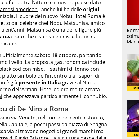
profondo tra l’attore e il nostro paese dato
 famosi americani,
anche lui ha delle
origini
enisola. Il cuore del nuovo Nobu Hotel Roma è
iretto dal celebre chef Nobu Matsuhisa, amico
 trent’anni. Matsuhisa è una delle figure più
ranea
dato che il suo stile unisce la cucina
ricane.
 ufficialmente sabato 18 ottobre, portando
simo livello. La proposta gastronomica include i
 black cod con miso, il sashimi di tonno con
, piatto simbolo dell’incontro tra i sapori di
bu è già
presente in Italia
grazie al Nobu
nterno dell’Armani Hotel ed era molto amata
i
che apprezzava particolarmente il connubio.
bu di De Niro a Roma
va in via Veneto, nel cuore del centro storico,
ella Capitale, a pochi passi da piazza di Spagna
essa via si trovano negozi di grandi marchi ma
izza
di Flavio Briatore. La struttura nasce dalla