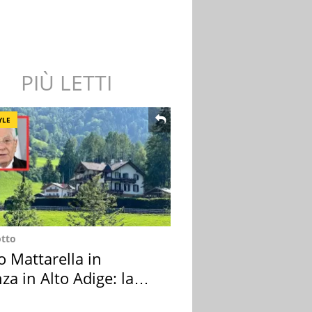
PIÙ LETTI
YLE
otto
o Mattarella in
za in Alto Adige: la
ion scelta