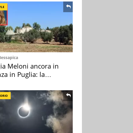
YLE
Messapica
ia Meloni ancora in
za in Puglia: la
ion scelta
TORIO