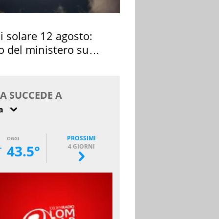
si solare 12 agosto:
o del ministero su
 osservarla