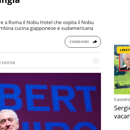
re a Roma il Nobu Hotel che ospita il Nobu
combina cucina giapponese e sudamericana
CONDIVIDI
LIFEST
T EDITOR
l running e di yoga, ama scoprire nuovi posti e
minata e intraprendente adora leggere ma
Castelr
Sergi
vacan
locat