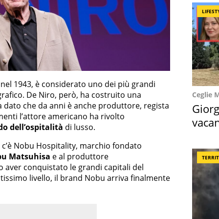
LIFEST
 nel 1943, è considerato uno dei più grandi
fico. De Niro, però, ha costruito una
Ceglie 
ma dato che da anni è anche produttore, regista
Giorg
menti l’attore americano ha rivolto
vacan
 dell’ospitalità
di lusso.
locat
ti, c’è Nobu Hospitality, marchio fondato
u Matsuhisa
e al produttore
TERRI
aver conquistato le grandi capitali del
tissimo livello, il brand Nobu arriva finalmente