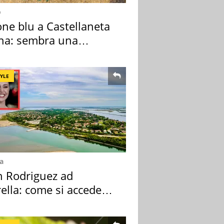
o
one blu a Castellaneta
na: sembra una
sa ma non lo è
TYLE
a
n Rodriguez ad
ella: come si accede
sola privata