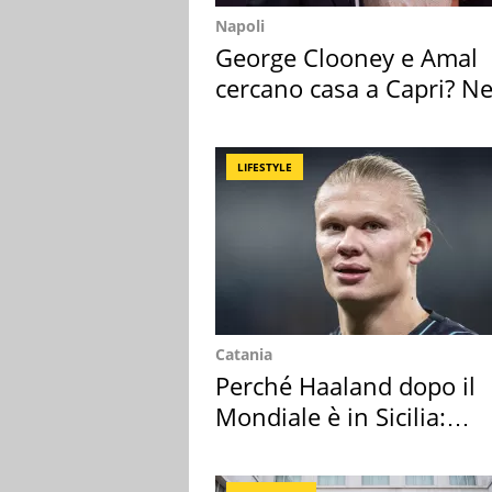
Napoli
George Clooney e Amal
cercano casa a Capri? Ne
mirino una villa
LIFESTYLE
Catania
Perché Haaland dopo il
Mondiale è in Sicilia:
vacanza ma non solo