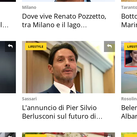
Milano
Tarant
Dove vive Renato Pozzetto,
Bott
l
tra Milano e il lago
Mari
Maggiore
medu
LIFESTYLE
LIFES
Sassari
Rosolin
L'annuncio di Pier Silvio
Bele
Berlusconi sul futuro di
Albar
Villa Certosa
all'i