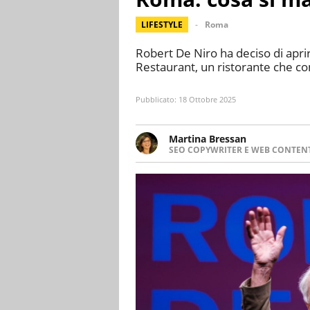
LIFESTYLE
Roma
Robert De Niro ha deciso di apri
Restaurant, un ristorante che 
Pubblicato:
18 Ottobre 2025
Martina Bressan
SEO COPYWRITER E WEB CONTEN
Appassionata di viaggi, di trai
nuove culture. Curiosa, deter
soprattutto scrivere.