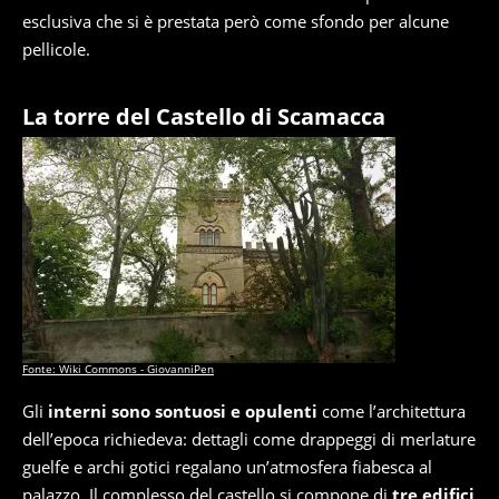
esclusiva che si è prestata però come sfondo per alcune
pellicole.
La torre del Castello di Scamacca
Fonte: Wiki Commons - GiovanniPen
Gli
interni sono sontuosi e opulenti
come l’architettura
dell’epoca richiedeva: dettagli come drappeggi di merlature
guelfe e archi gotici regalano un’atmosfera fiabesca al
palazzo. Il complesso del castello si compone di
tre edifici