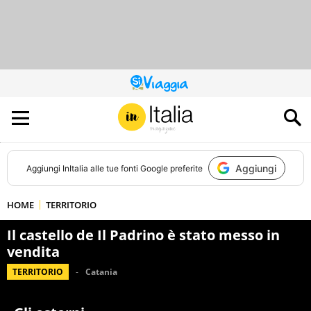
QUESTO
SITO
CONTRIBUISCE
ALL’AUDIENCE
DI
Aggiungi
Aggiungi
InItalia
alle tue fonti Google preferite
HOME
TERRITORIO
Il castello de Il Padrino è stato messo in
vendita
TERRITORIO
Catania