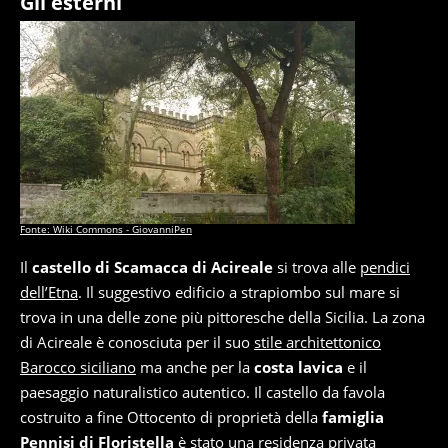
Gli esterni
Fonte: Wiki Commons - GiovanniPen
Il
castello di Scamacca di Acireale
si trova alle
pendici
dell’Etna
. Il suggestivo edificio a strapiombo sul mare si
trova in una delle zone più pittoresche della Sicilia. La zona
di Acireale è conosciuta per il suo
stile architettonico
Barocco siciliano
ma anche per la
costa lavica
e il
paesaggio naturalistico autentico. Il castello da favola
costruito a fine Ottocento di proprietà della
famiglia
Pennisi di Floristella
è stato una residenza privata