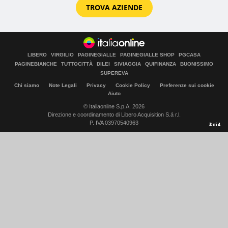
TROVA AZIENDE
LIBERO
VIRGILIO
PAGINEGIALLE
PAGINEGIALLE SHOP
PGCASA
PAGINEBIANCHE
TUTTOCITTÀ
DILEI
SIVIAGGIA
QUIFINANZA
BUONISSIMO
SUPEREVA
Chi siamo
Note Legali
Privacy
Cookie Policy
Preferenze sui cookie
Aiuto
© Italiaonline S.p.A. 2026
Direzione e coordinamento di Libero Acquisition S.á r.l.
P. IVA 03970540963
1
2
3
4
di
di
di
di
4
4
4
4