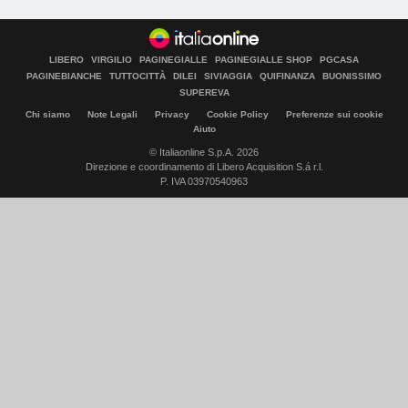
LIBERO
VIRGILIO
PAGINEGIALLE
PAGINEGIALLE SHOP
PGCASA
PAGINEBIANCHE
TUTTOCITTÀ
DILEI
SIVIAGGIA
QUIFINANZA
BUONISSIMO
SUPEREVA
Chi siamo
Note Legali
Privacy
Cookie Policy
Preferenze sui cookie
Aiuto
© Italiaonline S.p.A. 2026
Direzione e coordinamento di Libero Acquisition S.á r.l.
P. IVA 03970540963