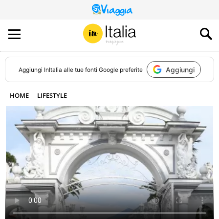
QUESTO
SITO
CONTRIBUISCE
ALL’AUDIENCE
DI
Aggiungi
Aggiungi
InItalia
alle tue fonti Google preferite
HOME
LIFESTYLE