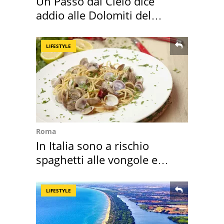
Un Passo dal Cielo dice
addio alle Dolomiti del
Cadore
LIFESTYLE
Roma
In Italia sono a rischio
spaghetti alle vongole e
sautè di cozze
LIFESTYLE