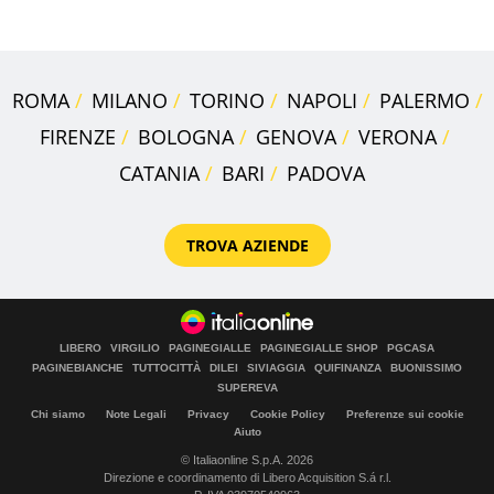
ROMA
MILANO
TORINO
NAPOLI
PALERMO
FIRENZE
BOLOGNA
GENOVA
VERONA
CATANIA
BARI
PADOVA
TROVA AZIENDE
LIBERO
VIRGILIO
PAGINEGIALLE
PAGINEGIALLE SHOP
PGCASA
PAGINEBIANCHE
TUTTOCITTÀ
DILEI
SIVIAGGIA
QUIFINANZA
BUONISSIMO
SUPEREVA
Chi siamo
Note Legali
Privacy
Cookie Policy
Preferenze sui cookie
Aiuto
© Italiaonline S.p.A. 2026
Direzione e coordinamento di Libero Acquisition S.á r.l.