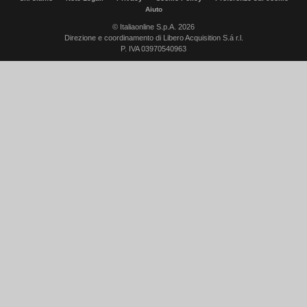
Aiuto
© Italiaonline S.p.A. 2026
Direzione e coordinamento di Libero Acquisition S.á r.l.
P. IVA 03970540963