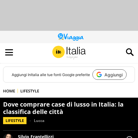
QUESTO
SITO
CONTRIBUISCE
ALL’AUDIENCE
DI
Aggiungi
Aggiungi
InItalia
alle tue fonti Google preferite
HOME
LIFESTYLE
Dove comprare case di lusso in Italia: la
classifica delle città
LIFESTYLE
Lucca
Silvio Frantellizzi