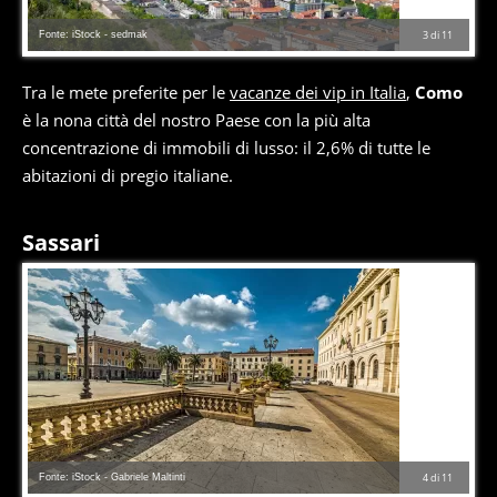
Fonte: iStock - sedmak
3
di
11
Tra le mete preferite per le
vacanze dei vip in Italia
,
Como
è la nona città del nostro Paese con la più alta
concentrazione di immobili di lusso: il 2,6% di tutte le
abitazioni di pregio italiane.
Sassari
Fonte: iStock - Gabriele Maltinti
4
di
11