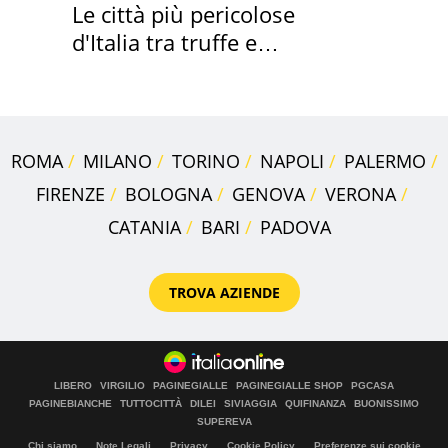
Le città più pericolose
d'Italia tra truffe e
criminalità
ROMA
MILANO
TORINO
NAPOLI
PALERMO
FIRENZE
BOLOGNA
GENOVA
VERONA
CATANIA
BARI
PADOVA
TROVA AZIENDE
LIBERO
VIRGILIO
PAGINEGIALLE
PAGINEGIALLE SHOP
PGCASA
PAGINEBIANCHE
TUTTOCITTÀ
DILEI
SIVIAGGIA
QUIFINANZA
BUONISSIMO
SUPEREVA
Chi siamo
Note Legali
Privacy
Cookie Policy
Preferenze sui cookie