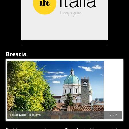
Brescia
Fonte: 123RF - marysmn
7
di
11