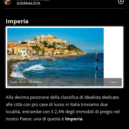
GIORNALISTA
Giornalista pubblicista. Da oltre dieci anni si occupa di
informazione sul web, scrivendo di sport, attualità,
cronaca, motori, spettacolo e videogame.
Imperia
Fonte: iStock - PK-Photos
1
di
11
Alla decima posizione della classifica di Idealista dedicata
alle città con più case di lusso in Italia troviamo due
località, entrambe con il 2,4% degli immobili di pregio nel
nostro Paese: una di queste è
Imperia
.