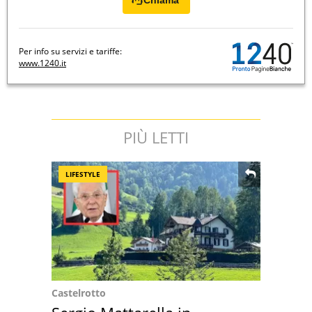
Chiama
Per info su servizi e tariffe:
www.1240.it
PIÙ LETTI
LIFESTYLE
Castelrotto