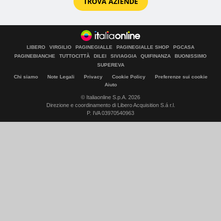
TROVA AZIENDE
LIBERO
VIRGILIO
PAGINEGIALLE
PAGINEGIALLE SHOP
PGCASA
PAGINEBIANCHE
TUTTOCITTÀ
DILEI
SIVIAGGIA
QUIFINANZA
BUONISSIMO
SUPEREVA
Chi siamo
Note Legali
Privacy
Cookie Policy
Preferenze sui cookie
Aiuto
© Italiaonline S.p.A. 2026
Direzione e coordinamento di Libero Acquisition S.á r.l.
P. IVA 03970540963