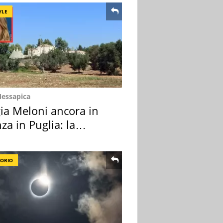
YLE
Messapica
ia Meloni ancora in
za in Puglia: la
ion scelta
TORIO