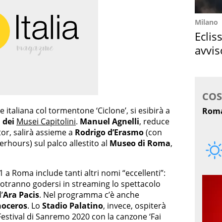
Milano
Eclis
avvis
come
e italiana col tormentone ‘Ciclone’, si esibirà a
 dei
Musei Capitolini
.
Manuel Agnelli
, reduce
tor, salirà assieme a
Rodrigo d’Erasmo
(con
erhours) sul palco allestito al
Museo di Roma
,
 a Roma include tanti altri nomi “eccellenti”:
potranno godersi in streaming lo spettacolo
’
Ara Pacis
. Nel programma c’è anche
noceros
. Lo
Stadio Palatino
, invece, ospiterà
Festival di Sanremo 2020 con la canzone ‘Fai