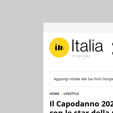
Aggiungi
InItalia
alle tue fonti Googl
HOME
LIFESTYLE
Il Capodanno 202
con le star della