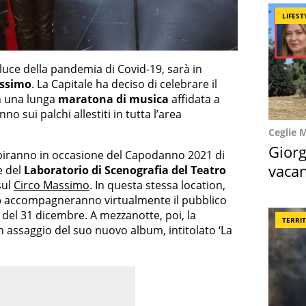
LIFEST
a luce della pandemia di Covid-19, sarà in
assimo
. La Capitale ha deciso di celebrare il
n una lunga
maratona di musica
affidata a
o sui palchi allestiti in tutta l’area
Ceglie 
Giorg
sibiranno in occasione del Capodanno 2021 di
vacan
e del
Laboratorio di Scenografia del Teatro
sul
Circo Massimo
. In questa stessa location,
locat
o
accompagneranno virtualmente il pubblico
2 del 31 dicembre. A mezzanotte, poi, la
TERRI
n assaggio del suo nuovo album, intitolato ‘La