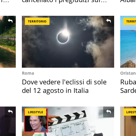
Sud"
all'i
TERRITORIO
TERRI
Roma
Orista
Dove vedere l'eclissi di sole
Ruba 
del 12 agosto in Italia
Sarde
50 a
LIFESTYLE
LIFES