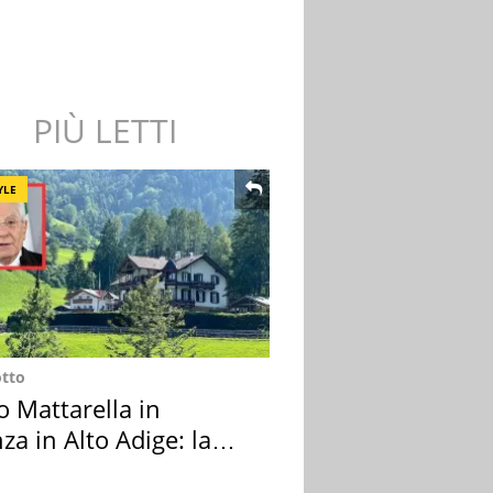
PIÙ LETTI
YLE
otto
o Mattarella in
za in Alto Adige: la
ion scelta