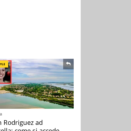
TYLE
a
n Rodriguez ad
ella: come si accede