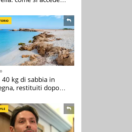
sola privata
TORIO
no
40 kg di sabbia in
gna, restituiti dopo
nni
TYLE