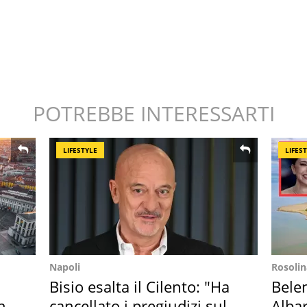
POTREBBE INTERESSARTI
LIFESTYLE
LIFES
Napoli
Rosolin
Bisio esalta il Cilento: "Ha
Bele
hi
cancellato i pregiudizi sul
Albar