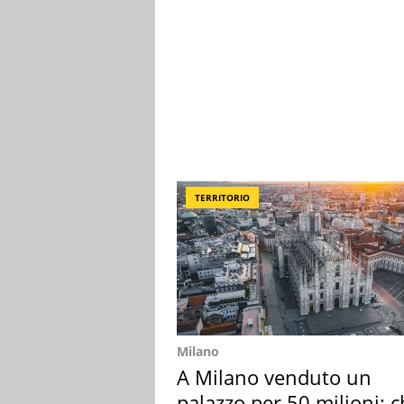
TERRITORIO
Milano
A Milano venduto un
palazzo per 50 milioni: c