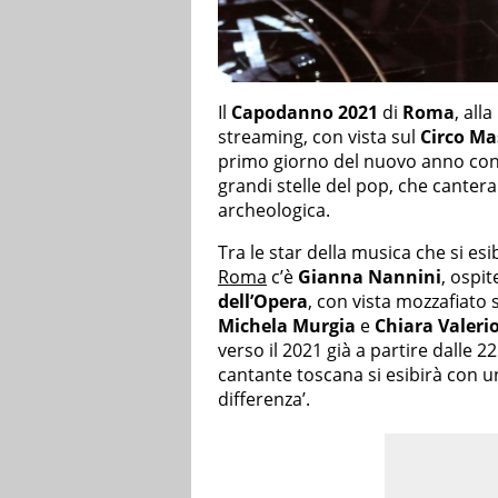
Il
Capodanno 2021
di
Roma
, all
streaming, con vista sul
Circo M
primo giorno del nuovo anno co
grandi stelle del pop, che canterann
archeologica.
Tra le star della musica che si e
Roma
c’è
Gianna Nannini
, ospit
dell’Opera
, con vista mozzafiato 
Michela Murgia
e
Chiara Valeri
verso il 2021 già a partire dalle 2
cantante toscana si esibirà con u
differenza’.