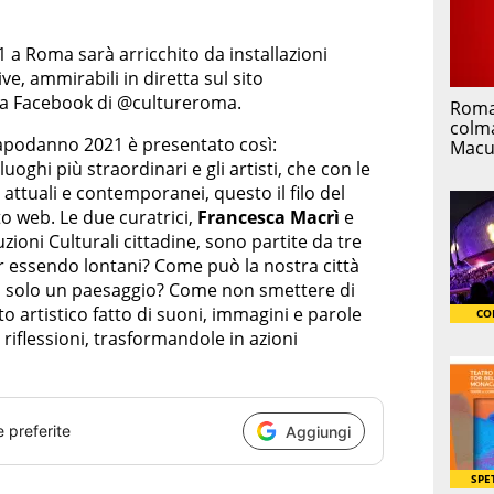
a Roma sarà arricchito da installazioni
e, ammirabili in diretta sul sito
na Facebook di @cultureroma.
Capodanno 2021 è presentato così:
luoghi più straordinari e gli artisti, che con le
attuali e contemporanei, questo il filo del
to web. Le due curatrici,
Francesca Macrì
e
tuzioni Culturali cittadine, sono partite da tre
r essendo lontani? Come può la nostra città
n solo un paesaggio? Come non smettere di
 artistico fatto di suoni, immagini e parole
 riflessioni, trasformandole in azioni
e preferite
Aggiungi