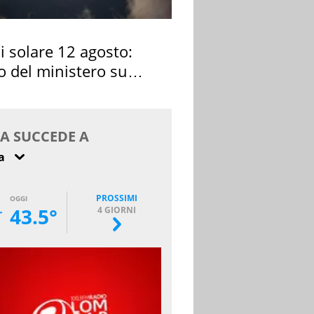
si solare 12 agosto:
o del ministero su
 osservarla