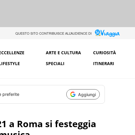
QUESTO SITO CONTRIBUISCE ALL’AUDIENCE DI
ECCELLENZE
ARTE E CULTURA
CURIOSITÀ
LIFESTYLE
SPECIALI
ITINERARI
e preferite
Aggiungi
1 a Roma si festeggia
 musica