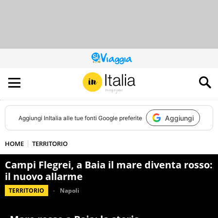
QUESTO
SITO
CONTRIBUISCE
ALL’AUDIENCE
DI
Aggiungi
Aggiungi
InItalia
alle tue fonti Google preferite
HOME
TERRITORIO
Campi Flegrei, a Baia il mare diventa rosso:
il nuovo allarme
TERRITORIO
Napoli