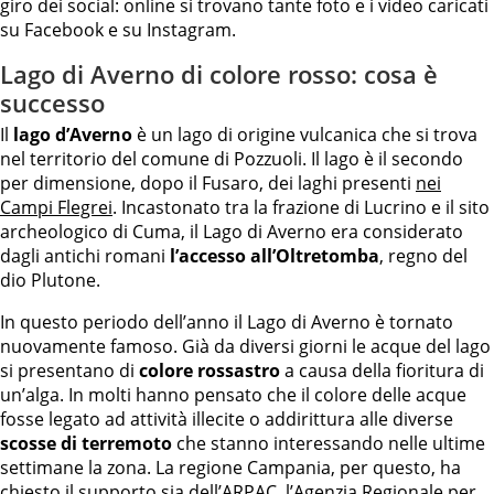
giro dei social: online si trovano tante foto e i video caricati
su Facebook e su Instagram.
Lago di Averno di colore rosso: cosa è
successo
Il
lago d’Averno
è un lago di origine vulcanica che si trova
nel territorio del comune di Pozzuoli. Il lago è il secondo
per dimensione, dopo il Fusaro, dei laghi presenti
nei
Campi Flegrei
. Incastonato tra la frazione di Lucrino e il sito
archeologico di Cuma, il Lago di Averno era considerato
dagli antichi romani
l’accesso all’Oltretomba
, regno del
dio Plutone.
In questo periodo dell’anno il Lago di Averno è tornato
nuovamente famoso. Già da diversi giorni le acque del lago
si presentano di
colore rossastro
a causa della fioritura di
un’alga. In molti hanno pensato che il colore delle acque
fosse legato ad attività illecite o addirittura alle diverse
scosse di terremoto
che stanno interessando nelle ultime
settimane la zona. La regione Campania, per questo, ha
chiesto il supporto sia dell’ARPAC, l’Agenzia Regionale per