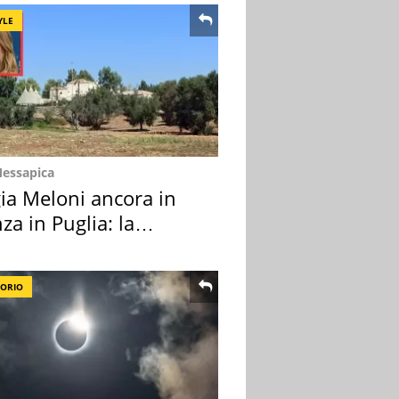
YLE
Messapica
ia Meloni ancora in
za in Puglia: la
ion scelta
TORIO