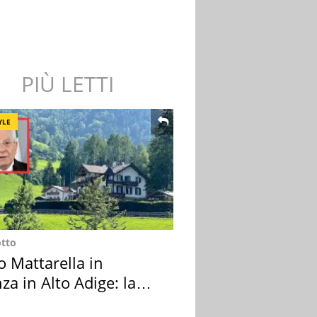
PIÙ LETTI
YLE
otto
o Mattarella in
za in Alto Adige: la
ion scelta