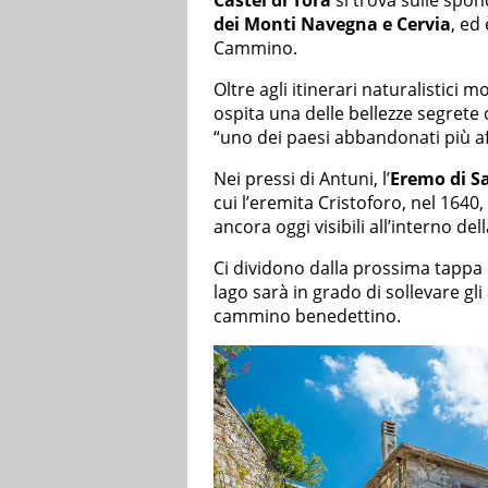
Castel di Tora
si trova sulle spo
dei Monti Navegna e Cervia
, ed
Cammino.
Oltre agli itinerari naturalistici 
ospita una delle bellezze segrete 
“uno dei paesi abbandonati più af
Nei pressi di Antuni, l’
Eremo di S
cui l’eremita Cristoforo, nel 164
ancora oggi visibili all’interno de
Ci dividono dalla prossima tappa 
lago sarà in grado di sollevare gl
cammino benedettino.