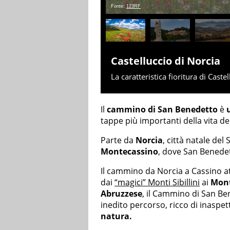
Fonte:
123RF
Castelluccio di Norcia
La caratteristica fioritura di Caste
Il
cammino di San Benedetto
è
tappe più importanti della vita de
Parte da
Norcia
, città natale del
Montecassino
, dove San Benedett
Il cammino da Norcia a Cassino at
dai
“magici” Monti Sibillini
ai
Mont
Abruzzese
, il Cammino di San B
inedito percorso, ricco di inaspet
natura.