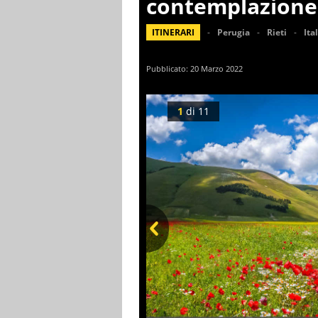
contemplazione,
ITINERARI
Perugia
Rieti
Ita
Pubblicato:
20 Marzo 2022
1
di
11
Prev