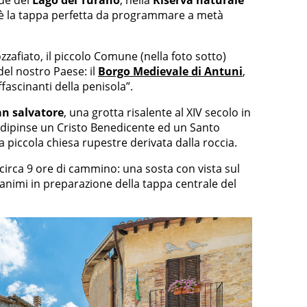
nde del
Lago del Turano
, nella
Riserva naturale
 è la tappa perfetta da programmare a metà
mozzafiato, il piccolo Comune (nella foto sotto)
del nostro Paese: il
Borgo Medievale di Antuni
,
fascinanti della penisola”.
an salvatore
, una grotta risalente al XIV secolo in
0, dipinse un Cristo Benedicente ed un Santo
lla piccola chiesa rupestre derivata dalla roccia.
circa 9 ore di cammino: una sosta con vista sul
i animi in preparazione della tappa centrale del