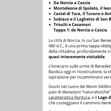
Da Norcia a Cascia
Monteleone di Spoleto, il leo
Castel di Tora, il Turano e An
Subiaco e il Laghetto di San
Trisulti e Casamari
Tappa 1: da Norcia a Cascia
La città di Norcia, in cui San Ben
480 d.C., è una prima tappa obbli
della cittadina, profondamente col
quasi interamente visitabile
.
L’itinerario sulle orme di Benedet
Basilica oggi in ricostruzione, la s
ispirazione per incamminarsi ver
Giunti nel cuore dei Monti Sibill
paio di deviazioni “naturalistiche”.
caratteristica fioritura
, e il
Lago d
che costeggiano il cammino bene