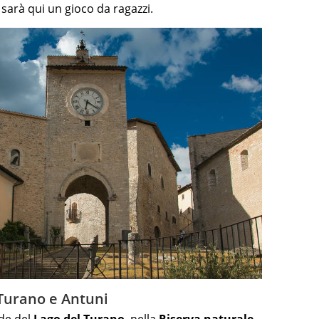
 sarà qui un gioco da ragazzi.
l Turano e Antuni