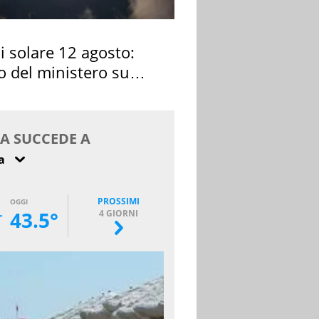
si solare 12 agosto:
o del ministero su
 osservarla