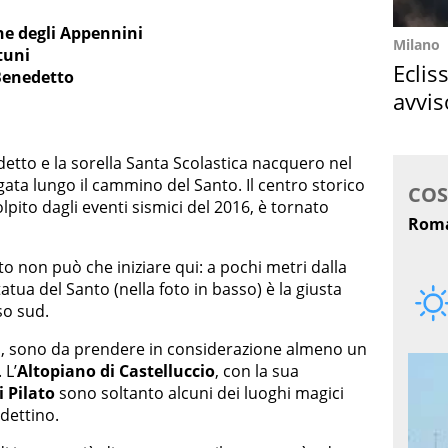
ne degli Appennini
Milano
tuni
Eclis
 Benedetto
avvis
come
edetto e la sorella Santa Scolastica nacquero nel
gata lungo il cammino del Santo. Il centro storico
pito dagli eventi sismici del 2016, è tornato
to non può che iniziare qui: a pochi metri dalla
tatua del Santo (nella foto in basso) è la giusta
so sud.
ini, sono da prendere in considerazione almeno un
 L’
Altopiano di Castelluccio
, con la sua
i Pilato
sono soltanto alcuni dei luoghi magici
dettino.