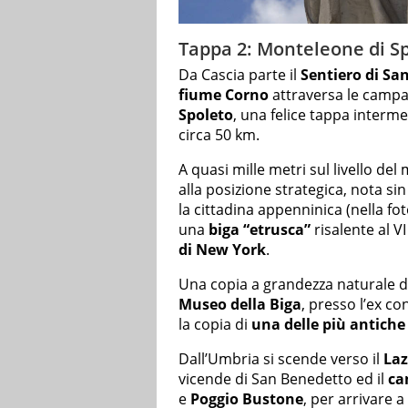
Tappa 2: Monteleone di Sp
Da Cascia parte il
Sentiero di Sa
fiume Corno
attraversa le campa
Spoleto
, una felice tappa interm
circa 50 km.
A quasi mille metri sul livello d
alla posizione strategica, nota sin 
la cittadina appenninica (nella fo
una
biga “etrusca”
risalente al VI
di New York
.
Una copia a grandezza naturale d
Museo della Biga
, presso l’ex c
la copia di
una delle più antiche 
Dall’Umbria si scende verso il
Laz
vicende di San Benedetto ed il
ca
e
Poggio Bustone
, per arrivare a