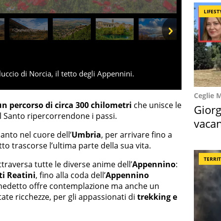
LIFEST
Next
lluccio di Norcia, il tetto degli Appennini.
Ceglie 
un percorso di circa 300 chilometri
che unisce le
Giorg
l Santo ripercorrendone i passi.
vacan
 Santo nel cuore dell’
Umbria
, per arrivare fino a
locat
o trascorse l’ultima parte della sua vita.
TERRI
traversa tutte le diverse anime dell’
Appennino
:
i Reatini
, fino alla coda dell’
Appennino
enedetto offre contemplazione ma anche un
tate ricchezze, per gli appassionati di
trekking e