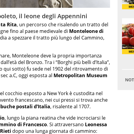
oleto, il leone degli Appennini
nta Rita
, un percorso che risalendo un tratto del
gne fino al paese medievale di
Monteleone di
edia a spezzare il tratto più lungo del Cammino,
el mare, Monteleone deve la propria importanza
dall’età del Bronzo. Tra i “Borghi più belli d’Italia”,
to qui sotto) fu sede nel 1902 del ritrovamento di
 sec a.C, oggi esposta al
Metropolitan Museum
el cocchio esposto a New York è custodita nel
onvento francescano, nei cui pressi si trova anche
buche postali d’Italia
, risalente al 1707.
io
, lungo la piana reatina che vide incrociarsi le
mmino di Francesco
. Si attraversano
Leonessa
Rieti
dopo una lunga giornata di cammino: