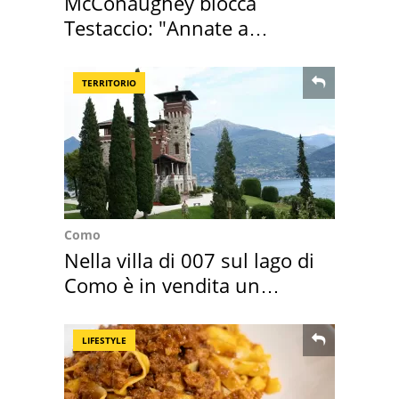
McConaughey blocca
Testaccio: "Annate a
Positano a rompe er c..."
TERRITORIO
Como
Nella villa di 007 sul lago di
Como è in vendita un
appartamento
LIFESTYLE