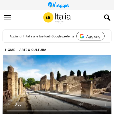
QUESTO
SITO
CONTRIBUISCE
ALL’AUDIENCE
DI
Aggiungi
Aggiungi
InItalia
alle tue fonti Google preferite
HOME
ARTE & CULTURA