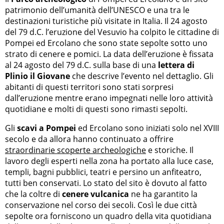
patrimonio dell’umanità dell’UNESCO e una tra le
destinazioni turistiche più visitate in Italia. Il 24 agosto
del 79 d.C. l’eruzione del Vesuvio ha colpito le cittadine di
Pompei ed Ercolano che sono state sepolte sotto uno
strato di cenere e pomici. La data dell’eruzione è fissata
al 24 agosto del 79 d.C. sulla base di una
lettera di
Plinio il Giovane
che descrive l’evento nel dettaglio. Gli
abitanti di questi territori sono stati sorpresi
dall’eruzione mentre erano impegnati nelle loro attività
quotidiane e molti di questi sono rimasti sepolti.
Gli
scavi a Pompei
ed Ercolano sono iniziati solo nel XVIII
secolo e da allora hanno continuato a offrire
straordinarie scoperte archeologiche
e storiche. Il
lavoro degli esperti nella zona ha portato alla luce case,
templi, bagni pubblici, teatri e persino un anfiteatro,
tutti ben conservati. Lo stato del sito è dovuto al fatto
che la coltre di
cenere vulcanica
ne ha garantito la
conservazione nel corso dei secoli. Così le due città
sepolte ora forniscono un quadro della vita quotidiana