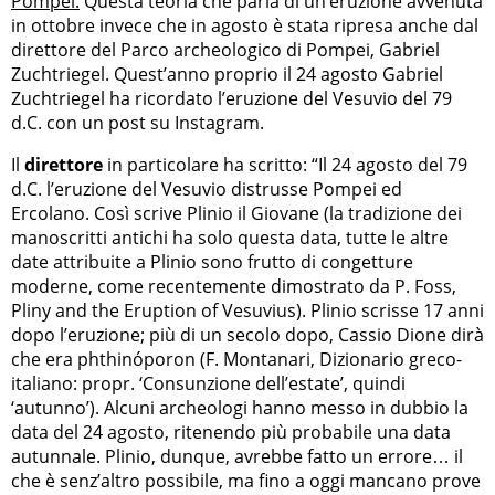
Pompei.
Questa teoria che parla di un’eruzione avvenuta
in ottobre invece che in agosto è stata ripresa anche dal
direttore del Parco archeologico di Pompei, Gabriel
Zuchtriegel. Quest’anno proprio il 24 agosto Gabriel
Zuchtriegel ha ricordato l’eruzione del Vesuvio del 79
d.C. con un post su Instagram.
Il
direttore
in particolare ha scritto: “Il 24 agosto del 79
d.C. l’eruzione del Vesuvio distrusse Pompei ed
Ercolano. Così scrive Plinio il Giovane (la tradizione dei
manoscritti antichi ha solo questa data, tutte le altre
date attribuite a Plinio sono frutto di congetture
moderne, come recentemente dimostrato da P. Foss,
Pliny and the Eruption of Vesuvius). Plinio scrisse 17 anni
dopo l’eruzione; più di un secolo dopo, Cassio Dione dirà
che era phthinóporon (F. Montanari, Dizionario greco-
italiano: propr. ‘Consunzione dell’estate’, quindi
‘autunno’). Alcuni archeologi hanno messo in dubbio la
data del 24 agosto, ritenendo più probabile una data
autunnale. Plinio, dunque, avrebbe fatto un errore… il
che è senz’altro possibile, ma fino a oggi mancano prove