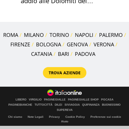
addio alle Dolomiti del
Cadore
ROMA
MILANO
TORINO
NAPOLI
PALERMO
FIRENZE
BOLOGNA
GENOVA
VERONA
CATANIA
BARI
PADOVA
TROVA AZIENDE
LIBERO
VIRGILIO
PAGINEGIALLE
PAGINEGIALLE SHOP
PGCASA
PAGINEBIANCHE
TUTTOCITTÀ
DILEI
SIVIAGGIA
QUIFINANZA
BUONISSIMO
SUPEREVA
Chi siamo
Note Legali
Privacy
Cookie Policy
Preferenze sui cookie
Aiuto
© Italiaonline S.p.A. 2026