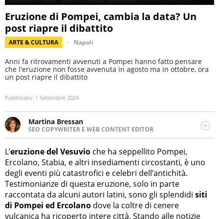
Eruzione di Pompei, cambia la data? Un
post riapre il dibattito
ARTE & CULTURA
Napoli
Anni fa ritrovamenti avvenuti a Pompei hanno fatto pensare
che l'eruzione non fosse avvenuta in agosto ma in ottobre, ora
un post riapre il dibattito
Pubblicato:
1 Settembre 2024
Martina Bressan
SEO COPYWRITER E WEB CONTENT EDITOR
Appassionata di viaggi, di trail running e di yoga, ama
scoprire nuovi posti e nuove culture. Curiosa,
L’
eruzione del Vesuvio
che ha seppellito Pompei,
determinata e intraprendente adora leggere ma
Ercolano, Stabia, e altri insediamenti circostanti, è uno
soprattutto scrivere.
degli eventi più catastrofici e celebri dell’antichità.
Testimonianze di questa eruzione, solo in parte
raccontata da alcuni autori latini, sono gli splendidi
siti
di Pompei ed Ercolano
dove la coltre di cenere
vulcanica ha ricoperto intere città. Stando alle notizie