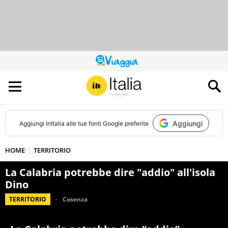
QUESTO
SITO
CONTRIBUISCE
ALL’AUDIENCE
DI
Aggiungi
Aggiungi
InItalia
alle tue fonti Google preferite
HOME
TERRITORIO
La Calabria potrebbe dire "addio" all'isola
Dino
TERRITORIO
Cosenza