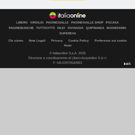
LIBERO
VIRGILIO
PAGINEGIALLE
PAGINEGIALLE SHOP
PGCASA
PAGINEBIANCHE
TUTTOCITTÀ
DILEI
SIVIAGGIA
QUIFINANZA
BUONISSIMO
SUPEREVA
Chi siamo
Note Legali
Privacy
Cookie Policy
Preferenze sui cookie
Aiuto
© Italiaonline S.p.A. 2026
Direzione e coordinamento di Libero Acquisition S.á r.l.
P. IVA 03970540963
1
2
3
4
5
di
di
di
di
di
5
5
5
5
5