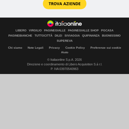
TROVA AZIENDE
LIBERO
VIRGILIO
PAGINEGIALLE
PAGINEGIALLE SHOP
PGCASA
PAGINEBIANCHE
TUTTOCITTÀ
DILEI
SIVIAGGIA
QUIFINANZA
BUONISSIMO
SUPEREVA
Chi siamo
Note Legali
Privacy
Cookie Policy
Preferenze sui cookie
Aiuto
© Italiaonline S.p.A. 2026
Direzione e coordinamento di Libero Acquisition S.á r.l.
P. IVA 03970540963