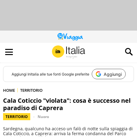
QUESTO
SITO
CONTRIBUISCE
ALL’AUDIENCE
DI
Aggiungi
Aggiungi
InItalia
alle tue fonti Google preferite
HOME
TERRITORIO
Cala Coticcio "violata": cosa è successo nel
paradiso di Caprera
TERRITORIO
Nuoro
Sardegna, qualcuno ha acceso un falò di notte sulla spiaggia di
Cala Coticcio, a Caprera: arriva la ferma condanna del Parco