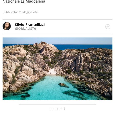
Nazionale La Maddalena
Pubblicato:
21 Maggio 2026
Silvio Frantellizzi
GIORNALISTA
Giornalista pubblicista. Da oltre dieci anni si occupa di
informazione sul web, scrivendo di sport, attualità,
cronaca, motori, spettacolo e videogame.