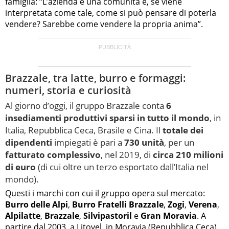
famiglia: “L’azienda è una comunità e, se viene
interpretata come tale, come si può pensare di poterla
vendere? Sarebbe come vendere la propria anima”.
Brazzale, tra latte, burro e formaggi:
numeri, storia e curiosità
Al giorno d’oggi, il gruppo Brazzale conta
6
insediamenti produttivi sparsi in tutto il mondo
, in
Italia, Repubblica Ceca, Brasile e Cina. Il
totale dei
dipendenti
impiegati è pari a
730 unità
, per un
fatturato complessivo
, nel 2019, di
circa 210 milioni
di euro
(di cui oltre un terzo esportato dall’Italia nel
mondo).
Questi i marchi con cui il gruppo opera sul mercato:
Burro delle Alpi
,
Burro Fratelli Brazzale
,
Zogi
,
Verena
,
Alpilatte
,
Brazzale
,
Silvipastoril
e
Gran Moravia
. A
partire dal 2003, a Litovel, in Moravia (Repubblica Ceca),