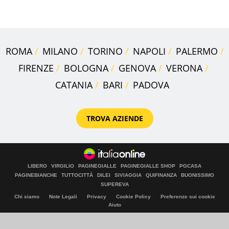
Italia
ROMA
MILANO
TORINO
NAPOLI
PALERMO
FIRENZE
BOLOGNA
GENOVA
VERONA
CATANIA
BARI
PADOVA
TROVA AZIENDE
LIBERO
VIRGILIO
PAGINEGIALLE
PAGINEGIALLE SHOP
PGCASA
PAGINEBIANCHE
TUTTOCITTÀ
DILEI
SIVIAGGIA
QUIFINANZA
BUONISSIMO
SUPEREVA
Chi siamo
Note Legali
Privacy
Cookie Policy
Preferenze sui cookie
Aiuto
© Italiaonline S.p.A. 2026
Direzione e coordinamento di Libero Acquisition S.á r.l.