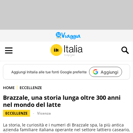
QUESTO
SITO
CONTRIBUISCE
ALL’AUDIENCE
DI
Aggiungi
Aggiungi
InItalia
alle tue fonti Google preferite
HOME
ECCELLENZE
Brazzale, una storia lunga oltre 300 anni
nel mondo del latte
ECCELLENZE
Vicenza
La storia, le curiosità e i numeri di Brazzale spa, la più antica
azienda familiare italiana operante nel settore lattiero caseario,