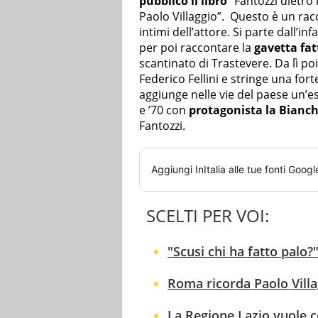
pubblico il libro
“Fantozzi dietro l
Paolo Villaggio”. Questo è un rac
intimi dell’attore. Si parte dall’i
per poi raccontare la
gavetta fa
scantinato di Trastevere. Da lì poi
Federico Fellini e stringe una for
aggiunge nelle vie del paese un’e
e ’70 con
protagonista la Bianc
Fantozzi.
Aggiungi
InItalia
alle tue fonti Googl
SCELTI PER VOI:
"Scusi chi ha fatto palo
Roma ricorda Paolo Villa
La Regione Lazio vuole 