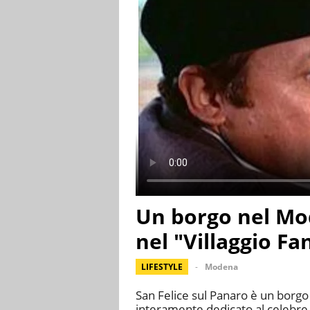
Un borgo nel Mo
nel "Villaggio Fa
LIFESTYLE
Modena
San Felice sul Panaro è un borgo 
interamente dedicato al celebre