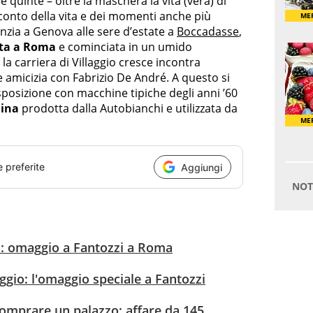
e quinte – oltre la maschera la vita (vera) di
conto della vita e dei momenti anche più
nfanzia a Genova alle sere d’estate a
Boccadasse
,
tta a Roma
e cominciata in un umido
 la carriera di Villaggio cresce incontra
te amicizia con Fabrizio De André. A questo si
sposizione con macchine tipiche degli anni ’60
hina
prodotta dalla Autobianchi e utilizzata da
e preferite
Aggiungi
?": omaggio a Fantozzi a Roma
ggio: l'omaggio speciale a Fantozzi
comprare un palazzo: affare da 145