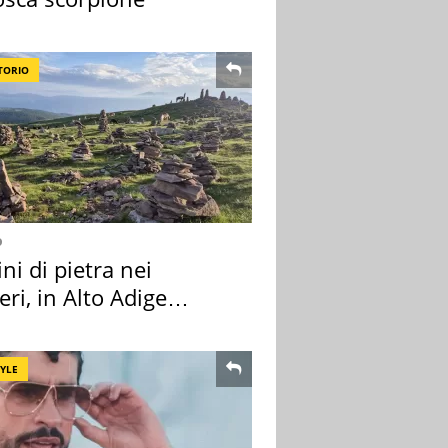
TORIO
o
i di pietra nei
eri, in Alto Adige
a l'allarme
TYLE