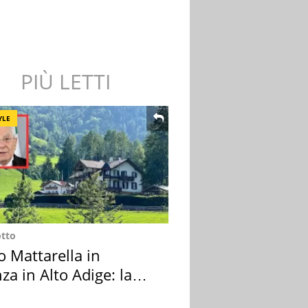
PIÙ LETTI
YLE
otto
o Mattarella in
za in Alto Adige: la
ion scelta