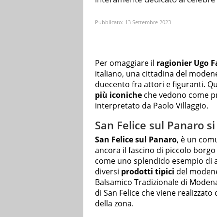
Pubblicato:
13 Settembre 2023
Per omaggiare il
ragionier Ugo F
italiano, una cittadina del mode
duecento fra attori e figuranti. Q
più iconiche
che vedono come pro
interpretato da Paolo Villaggio.
San Felice sul Panaro si
San Felice sul Panaro
, è un com
ancora il fascino di piccolo borg
come uno splendido esempio di ar
diversi
prodotti tipici
del modene
Balsamico Tradizionale di Modena
di San Felice che viene realizzato
della zona.