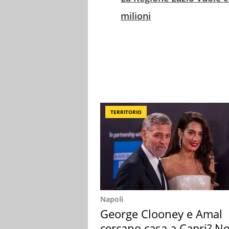
milioni
TERRITORIO
Napoli
George Clooney e Amal
cercano casa a Capri? Ne