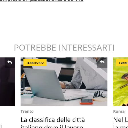
POTREBBE INTERESSARTI
TERRITORIO
TERRI
Trento
Roma
La classifica delle città
Nel L
l
italiane dove il lavoro
la m