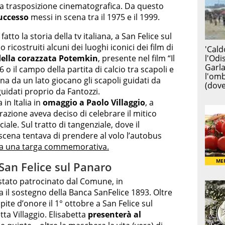
la trasposizione cinematografica. Da questo
successo
messi in scena tra il 1975 e il 1999.
to la storia della tv italiana, a San Felice sul
ricostruiti alcuni dei luoghi iconici dei film di
della corazzata Potemkin
, presente nel film “Il
 o il campo della partita di calcio tra scapoli e
na da un lato giocano gli scapoli guidati da
guidati proprio da Fantozzi.
in Italia in
omaggio a Paolo Villaggio
, a
zione aveva deciso di celebrare il mitico
le. Sul tratto di tangenziale, dove il
scena tentava di prendere al volo l’autobus
a una targa commemorativa.
 San Felice sul Panaro
 stato patrocinato dal Comune, in
a il sostegno della Banca SanFelice 1893. Oltre
ite d’onore il 1° ottobre a San Felice sul
etta Villaggio. Elisabetta
presenterà al