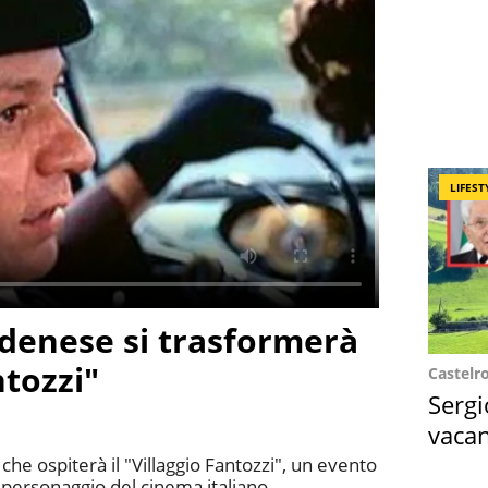
LIFEST
denese si trasformerà
ntozzi"
Castelr
Sergi
vacan
locat
che ospiterà il "Villaggio Fantozzi", un evento
 personaggio del cinema italiano