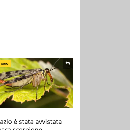
TORIO
azio è stata avvistata
osca scorpione