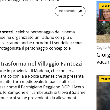
LIFEST
CONDIVIDI
antozzi,
celebre personaggio del cinema
nese ha organizzato un raduno con più di
ui verranno anche riprodotti i set delle
scene
Ceglie 
tagonista il personaggio concepito e
Giorg
vacan
 trasforma nel Villaggio Fantozzi
locat
une in provincia di Modena, che conserva
o antico con la a Rocca Estense che si presenta
TERRI
chitettura medioevale. In paese oltre ai
se come il Parmigiano Reggiano DOP, l’Aceto
, lo Zampone e i Lambruschi si trova il Salame
 con carni suine provenienti da allevamenti