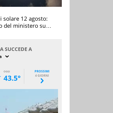
si solare 12 agosto:
o del ministero su
 osservarla