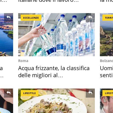
cresce di più
ECCELLENZE
TERRI
Roma
Bolzan
ta
Acqua frizzante, la classifica
Uomin
delle migliori al
senti
supermercato
scatt
LIFESTYLE
LIFES