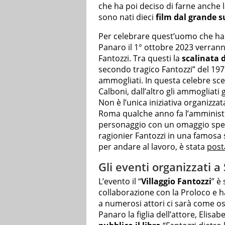
che ha poi deciso di farne anche 
sono nati dieci
film dal grande 
Per celebrare quest’uomo che ha fat
Panaro il 1° ottobre 2023 verranno 
Fantozzi. Tra questi la
scalinata 
secondo tragico Fantozzi” del 1976
ammogliati. In questa celebre sce
Calboni, dall’altro gli ammogliati 
Non è l’unica iniziativa organizzata 
Roma qualche anno fa l’amministra
personaggio con un omaggio specia
ragionier Fantozzi in una famosa 
per andare al lavoro, è stata
post
Gli eventi organizzati a
L’evento il “
Villaggio Fantozzi
” è
collaborazione con la Proloco e h
a numerosi attori ci sarà come osp
Panaro la figlia dell’attore, Elisab