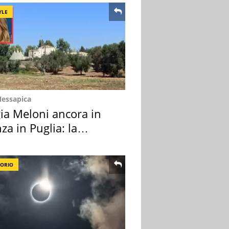
YLE
Messapica
ia Meloni ancora in
za in Puglia: la
ion scelta
TORIO