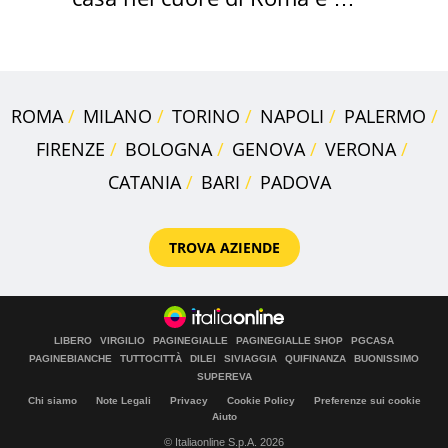
suoi cimeli
ROMA
MILANO
TORINO
NAPOLI
PALERMO
FIRENZE
BOLOGNA
GENOVA
VERONA
CATANIA
BARI
PADOVA
TROVA AZIENDE
LIBERO
VIRGILIO
PAGINEGIALLE
PAGINEGIALLE SHOP
PGCASA
PAGINEBIANCHE
TUTTOCITTÀ
DILEI
SIVIAGGIA
QUIFINANZA
BUONISSIMO
SUPEREVA
Chi siamo
Note Legali
Privacy
Cookie Policy
Preferenze sui cookie
Aiuto
© Italiaonline S.p.A. 2026