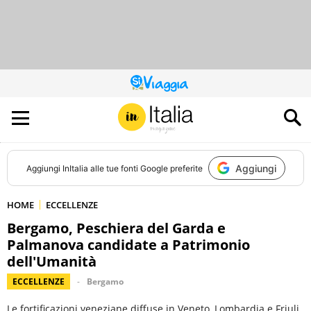
QUESTO
SITO
CONTRIBUISCE
ALL’AUDIENCE
DI
Aggiungi
Aggiungi
InItalia
alle tue fonti Google preferite
HOME
ECCELLENZE
Bergamo, Peschiera del Garda e
Palmanova candidate a Patrimonio
dell'Umanità
ECCELLENZE
Bergamo
Le fortificazioni veneziane diffuse in Veneto, Lombardia e Friuli