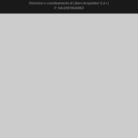
Direzione e coordinamento di Libero Acquisition S.á r.l.
P. IVA 03970540963