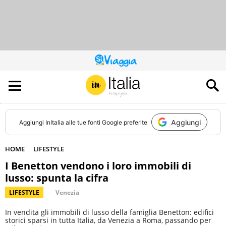
QUESTO
SITO
CONTRIBUISCE
ALL’AUDIENCE
DI
Aggiungi
Aggiungi
InItalia
alle tue fonti Google preferite
HOME
LIFESTYLE
I Benetton vendono i loro immobili di
lusso: spunta la cifra
LIFESTYLE
Venezia
In vendita gli immobili di lusso della famiglia Benetton: edifici
storici sparsi in tutta Italia, da Venezia a Roma, passando per