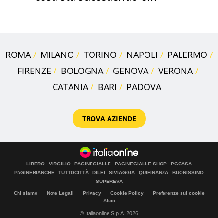
perché
ROMA
MILANO
TORINO
NAPOLI
PALERMO
FIRENZE
BOLOGNA
GENOVA
VERONA
CATANIA
BARI
PADOVA
TROVA AZIENDE
LIBERO
VIRGILIO
PAGINEGIALLE
PAGINEGIALLE SHOP
PGCASA
PAGINEBIANCHE
TUTTOCITTÀ
DILEI
SIVIAGGIA
QUIFINANZA
BUONISSIMO
SUPEREVA
Chi siamo
Note Legali
Privacy
Cookie Policy
Preferenze sui cookie
Aiuto
© Italiaonline S.p.A. 2026