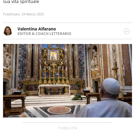
sua vita spirituale
Pubblicato:
24 Marzo 2025
Valentina Alfarano
EDITOR & COACH LETTERARIO
LINKEDIN
Lavorare con le storie è la mia missione! Specializzata in
INSTAGRAM
storytelling di viaggi, lavoro come editor di narrativa e
coach di scrittura creativa.