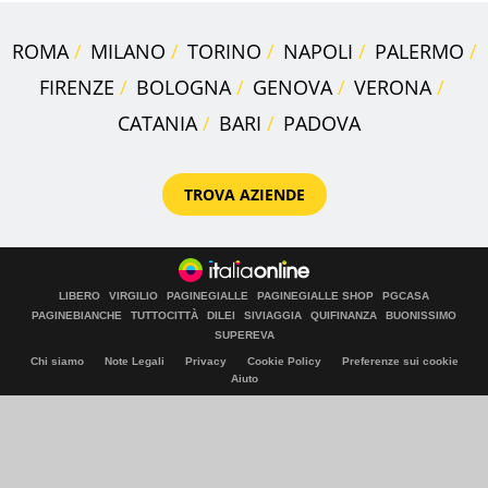
ROMA
MILANO
TORINO
NAPOLI
PALERMO
FIRENZE
BOLOGNA
GENOVA
VERONA
CATANIA
BARI
PADOVA
TROVA AZIENDE
LIBERO
VIRGILIO
PAGINEGIALLE
PAGINEGIALLE SHOP
PGCASA
PAGINEBIANCHE
TUTTOCITTÀ
DILEI
SIVIAGGIA
QUIFINANZA
BUONISSIMO
SUPEREVA
Chi siamo
Note Legali
Privacy
Cookie Policy
Preferenze sui cookie
Aiuto
© Italiaonline S.p.A. 2026
Direzione e coordinamento di Libero Acquisition S.á r.l.
P. IVA 03970540963