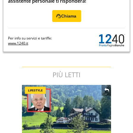
assistente personale ti risponderà!
Chiama
Per info su servizi e tariffe:
www.1240.it
PIÙ LETTI
LIFESTYLE