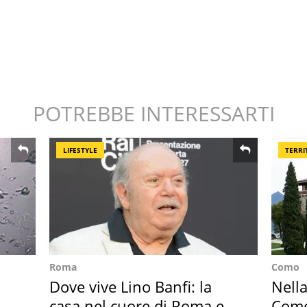
POTREBBE INTERESSARTI
LIFESTYLE
TERRI
Roma
Como
Dove vive Lino Banfi: la
Nella
casa nel cuore di Roma e i
Como