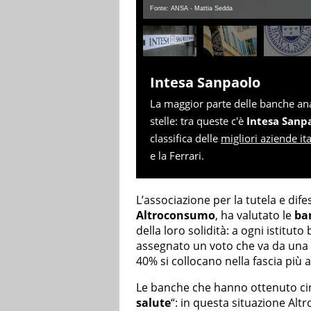
Fonte: ANSA - Mattia Sedda
Intesa Sanpaolo
La maggior parte delle banche an
stelle: tra queste c'è
Intesa Sanp
classifica delle
migliori aziende it
e la Ferrari.
L’associazione per la tutela e dife
Altroconsumo
, ha valutato le
ba
della loro solidità: a ogni istituto
assegnato un voto che va da una a 
40% si collocano nella fascia più a
Le banche che hanno ottenuto cin
salute
“: in questa situazione Alt