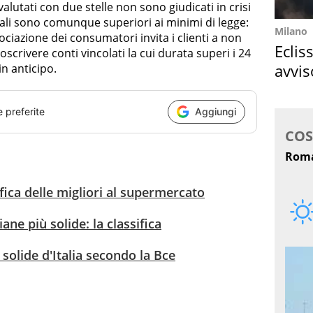
valutati con due stelle non sono giudicati in crisi
iali sono comunque superiori ai minimi di legge:
Milano
sociazione dei consumatori invita i clienti a non
Eclis
scrivere conti vincolati la cui durata superi i 24
avvis
in anticipo.
come
e preferite
Aggiungi
ifica delle migliori al supermercato
ane più solide: la classifica
solide d'Italia secondo la Bce