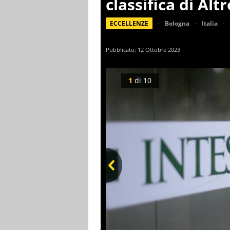
classifica di Al
ECCELLENZE
Bologna
Italia
Pubblicato:
12 Ottobre 2023
1
di
10
Prev