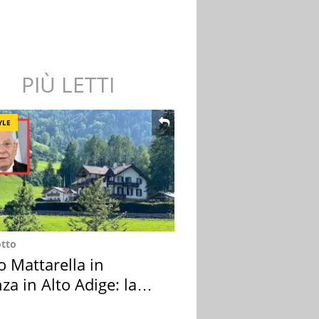
PIÙ LETTI
YLE
otto
o Mattarella in
za in Alto Adige: la
ion scelta