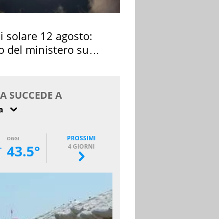
si solare 12 agosto:
o del ministero su
 osservarla