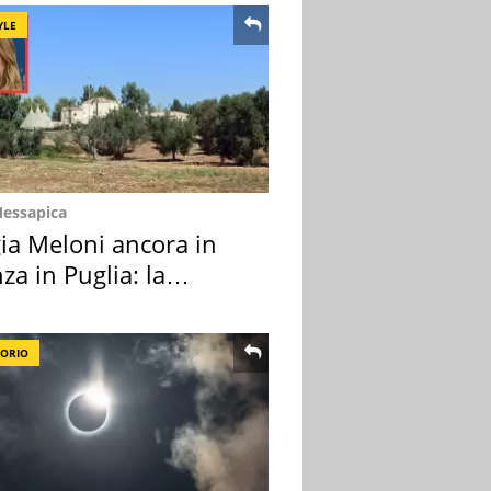
YLE
Messapica
ia Meloni ancora in
za in Puglia: la
ion scelta
TORIO