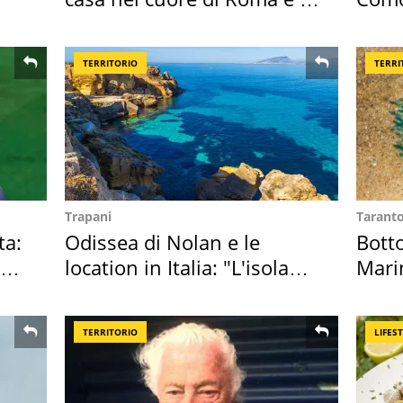
suoi cimeli
appa
TERRITORIO
TERRI
Trapani
Tarant
ta:
Odissea di Nolan e le
Bott
location in Italia: "L'isola
Mari
sembra Itaca"
medu
TERRITORIO
LIFES