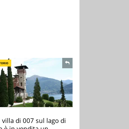
TORIO
 villa di 007 sul lago di
 è in vendita un