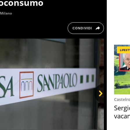
troconsumo
Milano
CONDIVIDI
LIFEST
Castelr
Next
Sergi
vacan
locat