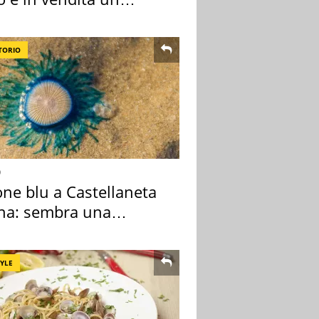
rtamento
TORIO
o
one blu a Castellaneta
na: sembra una
sa ma non lo è
TYLE