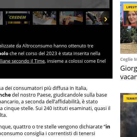
LIFEST
Next
alizzate da Altroconsumo hanno ottenuto tre
aolo
che nel corso del 2023 è stata inserita nella
Ceglie 
aliane secondo il Time
, insieme a colossi come Enel
Giorg
vacan
locat
sa dei consumatori più diffusa in Italia,
nche
del nostro Paese, giudicandole sulla base
TERRI
 bancario, a seconda dell’affidabilità, è stato
cinque stelle. Sui 240 istituti esaminati, quasi il
lta.
que, quattro o tre stelle vengono dichiarate “
in
roconsumo consiglia i correntisti di tenersi