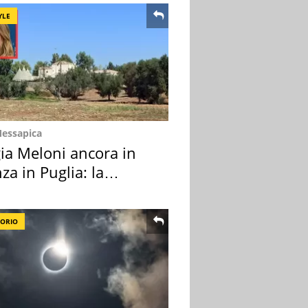
YLE
Messapica
ia Meloni ancora in
za in Puglia: la
ion scelta
TORIO