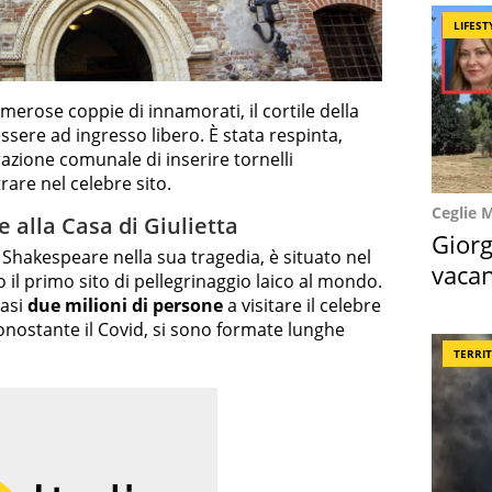
LIFEST
rose coppie di innamorati, il cortile della
sere ad ingresso libero. È stata respinta,
trazione comunale di inserire tornelli
rare nel celebre sito.
Ceglie 
e alla Casa di Giulietta
Giorg
a Shakespeare nella sua tragedia, è situato nel
vacan
il primo sito di pellegrinaggio laico al mondo.
locat
uasi
due milioni di persone
a visitare il celebre
nonostante il Covid, si sono formate lunghe
TERRI