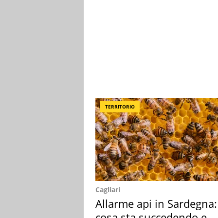
TERRITORIO
Cagliari
Allarme api in Sardegna:
cosa sta succedendo e