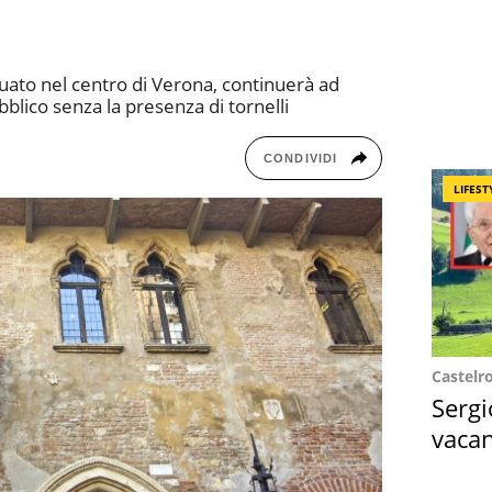
ituato nel centro di Verona, continuerà ad
blico senza la presenza di tornelli
CONDIVIDI
LIFEST
Castelr
Sergi
vacan
locat