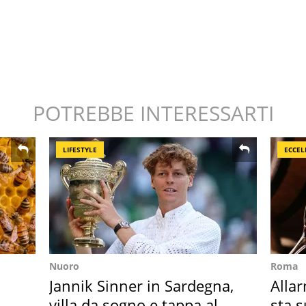
POTREBBE INTERESSARTI
LIFESTYLE
ECCEL
Nuoro
Roma
Jannik Sinner in Sardegna,
Allar
villa da sogno e tappa al
sta 