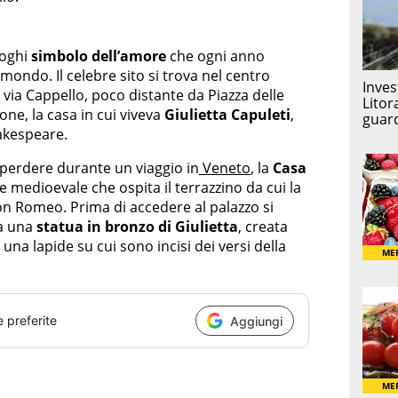
uoghi
simbolo dell’amore
che ogni anno
mondo. Il celebre sito si trova nel centro
via Cappello, poco distante da Piazza delle
one, la casa in cui viveva
Giulietta Capuleti
,
akespeare.
perdere durante un viaggio in
Veneto
, la
Casa
ne medioevale che ospita il terrazzino da cui la
on Romeo. Prima di accedere al palazzo si
ta una
statua in bronzo di Giulietta
, creata
una lapide su cui sono incisi dei versi della
e preferite
Aggiungi