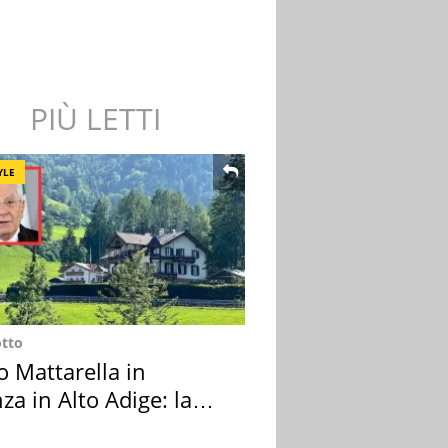
PIÙ LETTI
YLE
otto
o Mattarella in
za in Alto Adige: la
ion scelta