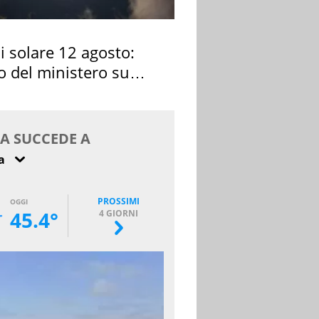
si solare 12 agosto:
o del ministero su
 osservarla