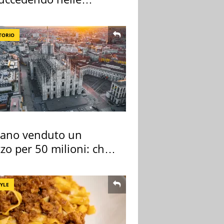
re cantine
TORIO
lano venduto un
zo per 50 milioni: chi
 comprato
TYLE