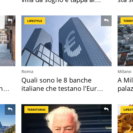
discount
nost
LIFESTYLE
TERRI
Roma
Milano
Quali sono le 8 banche
A Mi
in
italiane che testano l'Euro
palaz
digitale
l'ha
TERRITORIO
LIFES