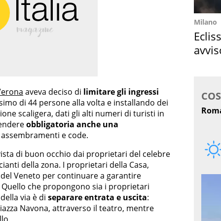
Milano
Eclis
avvis
come
erona
aveva deciso di
limitare gli ingressi
mo di 44 persone alla volta e installando dei
ne scaligera, dati gli alti numeri di turisti in
 rendere
obbligatoria anche una
re assembramenti e code.
ista di buon occhio dai proprietari del celebre
anti della zona. I proprietari della Casa,
del Veneto per continuare a garantire
ori. Quello che propongono sia i proprietari
della via è di
separare entrata e uscita
:
iazza Navona, attraverso il teatro, mentre
lo.