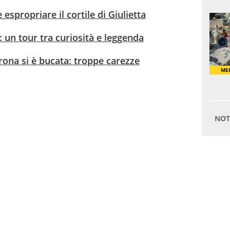
espropriare il cortile di Giulietta
 un tour tra curiosità e leggenda
erona si è bucata: troppe carezze