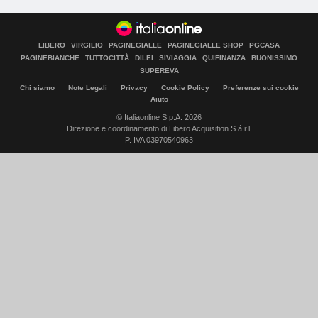
LIBERO
VIRGILIO
PAGINEGIALLE
PAGINEGIALLE SHOP
PGCASA
PAGINEBIANCHE
TUTTOCITTÀ
DILEI
SIVIAGGIA
QUIFINANZA
BUONISSIMO
SUPEREVA
Chi siamo
Note Legali
Privacy
Cookie Policy
Preferenze sui cookie
Aiuto
© Italiaonline S.p.A. 2026
Direzione e coordinamento di Libero Acquisition S.á r.l.
P. IVA 03970540963