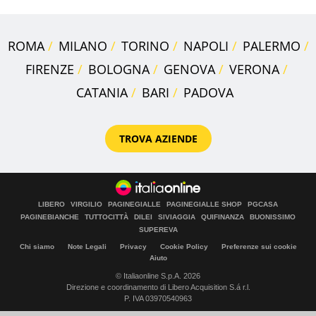
ROMA
MILANO
TORINO
NAPOLI
PALERMO
FIRENZE
BOLOGNA
GENOVA
VERONA
CATANIA
BARI
PADOVA
TROVA AZIENDE
LIBERO
VIRGILIO
PAGINEGIALLE
PAGINEGIALLE SHOP
PGCASA
PAGINEBIANCHE
TUTTOCITTÀ
DILEI
SIVIAGGIA
QUIFINANZA
BUONISSIMO
SUPEREVA
Chi siamo
Note Legali
Privacy
Cookie Policy
Preferenze sui cookie
Aiuto
© Italiaonline S.p.A. 2026
Direzione e coordinamento di Libero Acquisition S.á r.l.
P. IVA 03970540963