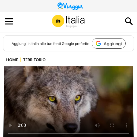
QUESTO
SITO
CONTRIBUISCE
ALL’AUDIENCE
DI
Aggiungi
Aggiungi
InItalia
alle tue fonti Google preferite
HOME
TERRITORIO