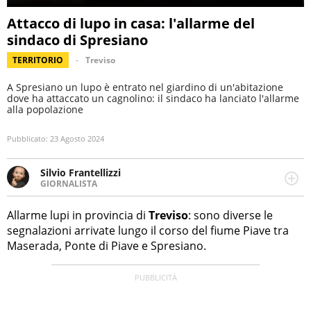
Attacco di lupo in casa: l'allarme del
sindaco di Spresiano
TERRITORIO
Treviso
A Spresiano un lupo è entrato nel giardino di un'abitazione
dove ha attaccato un cagnolino: il sindaco ha lanciato l'allarme
alla popolazione
Pubblicato:
23 Agosto 2024
Silvio Frantellizzi
GIORNALISTA
Giornalista pubblicista. Da oltre dieci anni si occupa di
informazione sul web, scrivendo di sport, attualità,
Allarme lupi in provincia di
Treviso
: sono diverse le
cronaca, motori, spettacolo e videogame.
segnalazioni arrivate lungo il corso del fiume Piave tra
Maserada, Ponte di Piave e Spresiano.