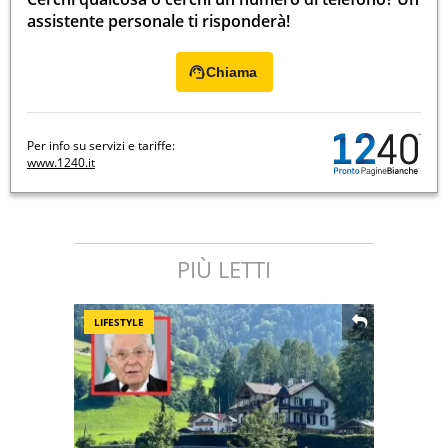
assistente personale ti risponderà!
Chiama
Per info su servizi e tariffe:
www.1240.it
PIÙ LETTI
LIFESTYLE