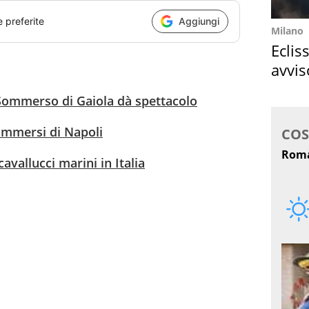
e preferite
Aggiungi
Milano
Eclis
avvis
come
 Sommerso di Gaiola dà spettacolo
sommersi di Napoli
avallucci marini in Italia