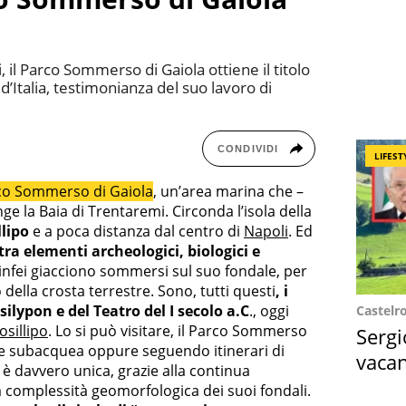
, il Parco Sommerso di Gaiola ottiene il titolo
d’Italia, testimonianza del suo lavoro di
CONDIVIDI
LIFEST
co Sommerso di Gaiola
, un’area marina che –
e la Baia di Trentaremi. Circonda l’isola della
llipo
e a poca distanza dal centro di
Napoli
. Ed
ra elementi archeologici, biologici e
ninfei giacciono sommersi sul suo fondale, per
della crosta terrestre. Sono, tutti questi
, i
usilypon e del Teatro del I secolo a.C
., oggi
Castelr
osillipo
. Lo si può visitare, il Parco Sommerso
Sergi
one subacquea oppure seguendo itinerari di
vacan
a è davvero unica, grazie alla continua
locat
la complessità geomorfologica dei suoi fondali.