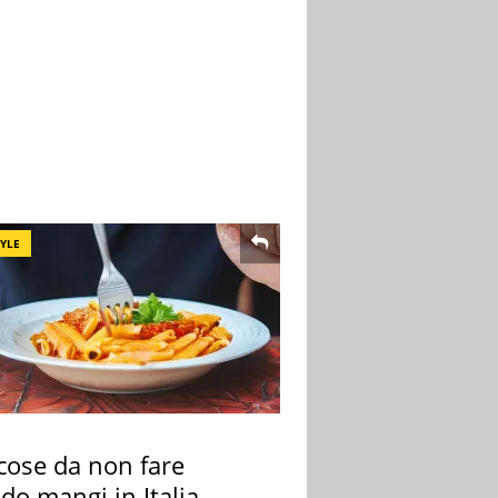
TYLE
cose da non fare
do mangi in Italia