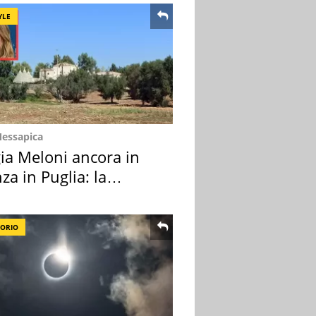
YLE
Messapica
ia Meloni ancora in
za in Puglia: la
ion scelta
TORIO