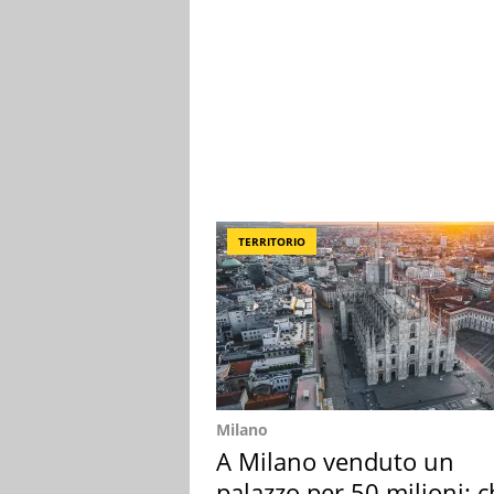
TERRITORIO
Milano
A Milano venduto un
palazzo per 50 milioni: c