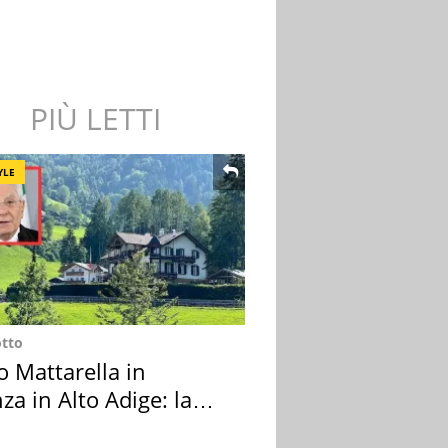
PIÙ LETTI
YLE
otto
o Mattarella in
za in Alto Adige: la
ion scelta