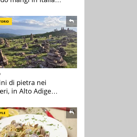
ndo la BBC
TORIO
o
i di pietra nei
eri, in Alto Adige
a l'allarme
TYLE