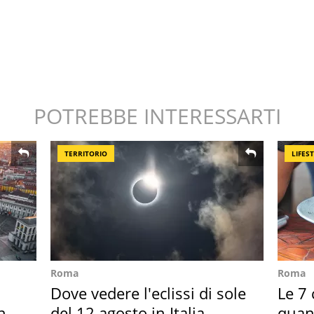
POTREBBE INTERESSARTI
TERRITORIO
LIFES
Roma
Roma
Dove vedere l'eclissi di sole
Le 7 
hi
del 12 agosto in Italia
quan