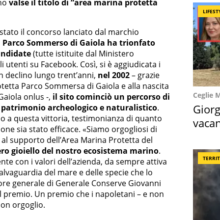
ono
valse il titolo di “area marina protetta
LIFEST
 stato il concorso lanciato dal marchio
l Parco Sommerso di Gaiola ha trionfato
andidate
(tutte istituite dal Ministero
li utenti su Facebook. Così, si è aggiudicata i
un declino lungo trent’anni,
nel 2002
– grazie
rotetta Parco Sommersa di Gaiola e alla nascita
Ceglie 
Gaiola onlus -,
il sito cominciò un percorso di
Giorg
 patrimonio archeologico e naturalistico
.
o a questa vittoria, testimonianza di quanto
vacan
zione sia stato efficace. «Siamo orgogliosi di
locat
al supporto dell’Area Marina Protetta del
ero gioiello del nostro ecosistema marino
.
TERRI
nte con i valori dell’azienda, da sempre attiva
 salvaguardia del mare e delle specie che lo
tore generale di Generale Conserve Giovanni
l premio. Un premio che i napoletani – e non
con orgoglio.