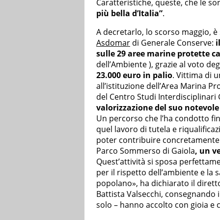
Caratteristiche, queste, che le s
più bella d’Italia”
.
A decretarlo, lo scorso maggio, è
Asdomar
di Generale Conserve:
i
sulle 29 aree marine protette c
dell’Ambiente ), grazie al voto deg
23.000 euro in palio
. Vittima di 
all’istituzione dell’Area Marina P
del Centro Studi Interdisciplinari 
valorizzazione del suo notevole
Un percorso che l’ha condotto fin
quel lavoro di tutela e riqualifica
poter contribuire concretamente 
Parco Sommerso di Gaiola
, un v
Quest’attività si sposa perfettame
per il rispetto dell’ambiente e la
popolano», ha dichiarato il diret
Battista Valsecchi, consegnando i
solo – hanno accolto con gioia e 