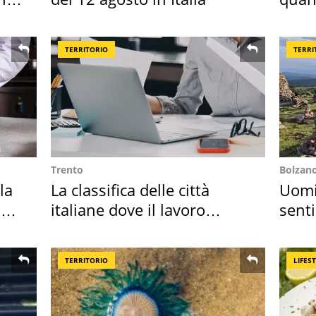
seco
TERRITORIO
TERRI
Trento
Bolzan
la
La classifica delle città
Uomin
in
italiane dove il lavoro
senti
cresce di più
scatt
TERRITORIO
LIFES