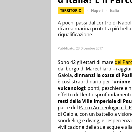
TERRITORIO
Napoli
Italia
A pochi passi dal centro di Napoli
di area marina protetta più bella 
riqualificazione.
Pubblicato:
28 Dicembre 2017
Sono 42 gli ettari di mare
del Par
dal borgo di Marechiaro – raggiung
Gaiola,
dinnanzi la costa di Posi
è così straordinario per l’
unione t
vulcanologi
: ponti, peschiere e 
effetto del lento sprofondamento 
resti della Villa Imperiale di Pa
parte del
Parco Archeologico di P
di Gaiola, con un battello a visi
snorkeling e diving, e l’esperienz
vivificazione delle sue acque e al