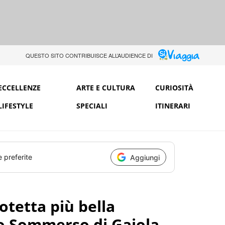
QUESTO SITO CONTRIBUISCE ALL’AUDIENCE DI
ECCELLENZE
ARTE E CULTURA
CURIOSITÀ
LIFESTYLE
SPECIALI
ITINERARI
e preferite
Aggiungi
otetta più bella
rco Sommerso di Gaiola