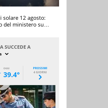
si solare 12 agosto:
o del ministero su
 osservarla