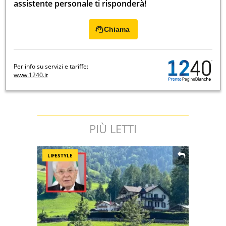
assistente personale ti risponderà!
Chiama
Per info su servizi e tariffe:
www.1240.it
PIÙ LETTI
LIFESTYLE