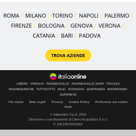
ROMA
MILANO
TORINO
NAPOLI
PALERMO
FIRENZE
BOLOGNA
GENOVA
VERONA
CATANIA
BARI
PADOVA
TROVA AZIENDE
LIBERO
VIRGILIO
PAGINEGIALLE
PAGINEGIALLE SHOP
PGCASA
PAGINEBIANCHE
TUTTOCITTÀ
DILEI
SIVIAGGIA
QUIFINANZA
BUONISSIMO
SUPEREVA
Chi siamo
Note Legali
Privacy
Cookie Policy
Preferenze sui cookie
Aiuto
© Italiaonline S.p.A. 2026
Direzione e coordinamento di Libero Acquisition S.á r.l.
P. IVA 03970540963