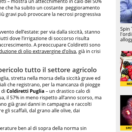
retti – mostra un attecchimento in calo del 50%
ione che ha subito un costante peggioramento
 più gravi può provocare la necrosi progressiva
vento dell’estate: per via dalla siccità, stanno
iutti dove l’irrigazione di soccorso risulta
to accrescimento. A preoccupare Coldiretti sono
uzione di olio extravergine d’oliva
, già in crisi
ericolo tutto il settore agricolo
lia, stretta nella morsa della siccità grave ed
iciali che registrano, per la mancanza di piogge
e di
Coldiretti Puglia
– un drastico calo di
ua, il 57% in meno rispetto all’anno scorso, ma
no già gravi danni in campagna e raccolti
gli scaffali, dal grano alle olive, dai
erature ben al di sopra della norma sin