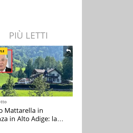
PIÙ LETTI
YLE
otto
o Mattarella in
za in Alto Adige: la
ion scelta