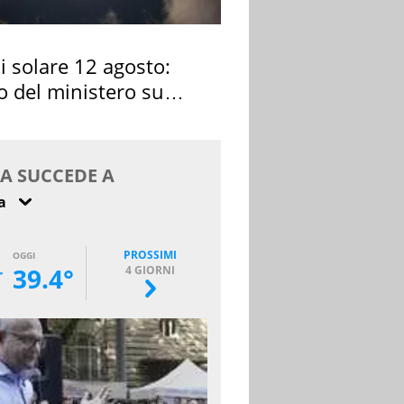
si solare 12 agosto:
o del ministero su
 osservarla