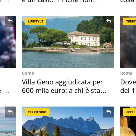
scappa il morto"
perc
LIFESTYLE
TERRI
Como
Roma
Villa Geno aggiudicata per
Dove 
é è
600 mila euro: a chi è stata
del 1
assegnata
TERRITORIO
ECCEL