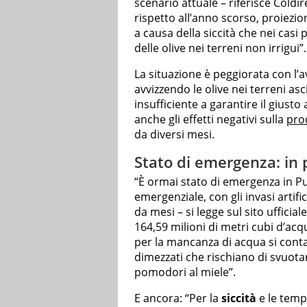
scenario attuale – riferisce Coldi
rispetto all’anno scorso, proiez
a causa della siccità che nei casi
delle olive nei terreni non irrigui”.
La situazione è peggiorata con l’av
avvizzendo le olive nei terreni asc
insufficiente a garantire il gius
anche gli effetti negativi sulla
prod
da diversi mesi.
Stato di emergenza: in p
“È ormai stato di emergenza in Pug
emergenziale, con gli invasi artif
da mesi – si legge sul sito ufficial
164,59 milioni di metri cubi d’acq
per la mancanza di acqua si conta
dimezzati che rischiano di svuotare 
pomodori al miele”.
E ancora: “Per la
siccità
e le temp