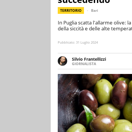
TERRITORIO
Bari
In Puglia scatta l'allarme olive:
della siccità e delle alte tempera
Pubblicato:
31 Luglio 2024
Silvio Frantellizzi
GIORNALISTA
Giornalista pubblicista. Da olt
scrivendo di sport, attualità, 