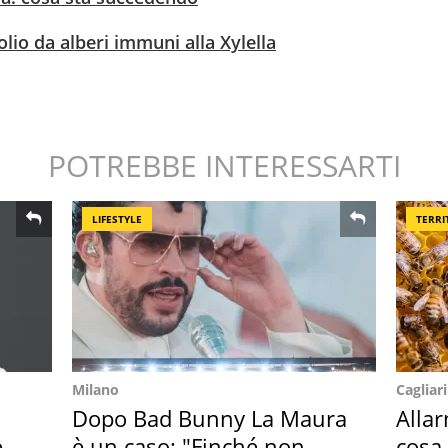
olio da alberi immuni alla Xylella
POTREBBE INTERESSARTI
LIFESTYLE
TERRI
Milano
Cagliari
Dopo Bad Bunny La Maura
Alla
 i
è un caso: "Finché non
cosa