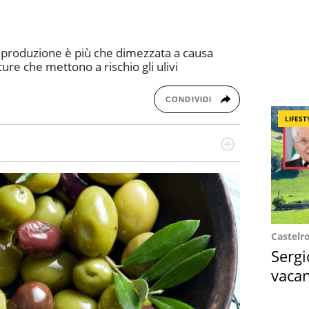
 la produzione è più che dimezzata a causa
ture che mettono a rischio gli ulivi
CONDIVIDI
LIFEST
re dieci anni si occupa di informazione sul web,
cronaca, motori, spettacolo e videogame.
Castelr
Sergi
vacan
locat