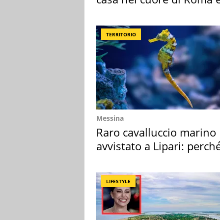
suoi cimeli
TERRITORIO
Messina
Raro cavalluccio marino
avvistato a Lipari: perch
speciale
LIFESTYLE