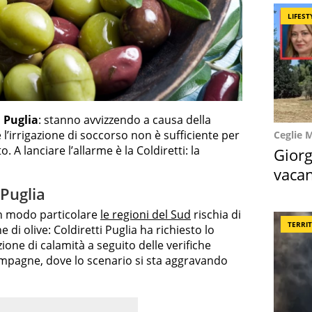
LIFEST
n
Puglia
: stanno avvizzendo a causa della
e l’irrigazione di soccorso non è sufficiente per
Ceglie 
 A lanciare l’allarme è la Coldiretti: la
Giorg
vacan
locat
 Puglia
e in modo particolare
le regioni del Sud
rischia di
TERRI
di olive: Coldiretti Puglia ha richiesto lo
zione di calamità a seguito delle verifiche
ampagne, dove lo scenario si sta aggravando