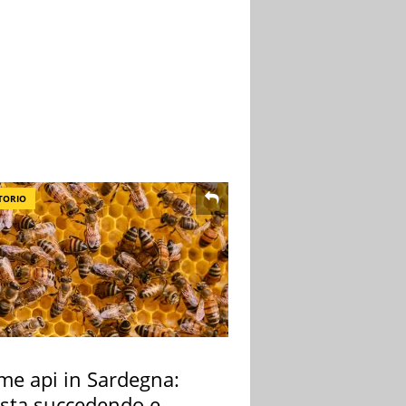
TORIO
rme api in Sardegna:
 sta succedendo e