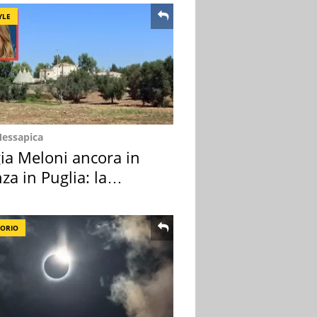
YLE
Messapica
ia Meloni ancora in
za in Puglia: la
ion scelta
TORIO