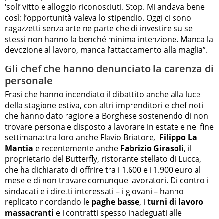
‘soli’ vitto e alloggio riconosciuti. Stop. Mi andava bene
così: l’opportunità valeva lo stipendio. Oggi ci sono
ragazzetti senza arte ne parte che di investire su se
stessi non hanno la benché minima intenzione. Manca la
devozione al lavoro, manca l’attaccamento alla maglia”.
Gli chef che hanno denunciato la carenza di
personale
Frasi che hanno incendiato il dibattito anche alla luce
della stagione estiva, con altri imprenditori e chef noti
che hanno dato ragione a Borghese sostenendo di non
trovare personale disposto a lavorare in estate e nei fine
settimana: tra loro anche
Flavio Briatore
,
Filippo La
Mantia
e recentemente anche
Fabrizio Girasoli
, il
proprietario del Butterfly, ristorante stellato di Lucca,
che ha dichiarato di offrire tra i 1.600 e i 1.900 euro al
mese e di non trovare comunque lavoratori. Di contro i
sindacati e i diretti interessati – i giovani – hanno
replicato ricordando le
paghe basse
, i
turni di lavoro
massacranti
e i contratti spesso inadeguati alle