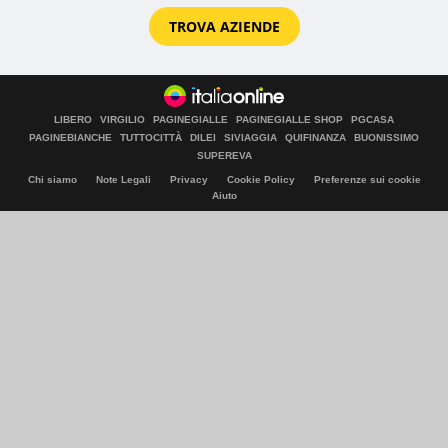
TROVA AZIENDE
LIBERO
VIRGILIO
PAGINEGIALLE
PAGINEGIALLE SHOP
PGCASA
PAGINEBIANCHE
TUTTOCITTÀ
DILEI
SIVIAGGIA
QUIFINANZA
BUONISSIMO
SUPEREVA
Chi siamo
Note Legali
Privacy
Cookie Policy
Preferenze sui cookie
Aiuto
© Italiaonline S.p.A. 2026
Direzione e coordinamento di Libero Acquisition S.á r.l.
P. IVA 03970540963