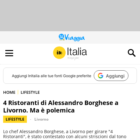
QUESTO
SITO
CONTRIBUISCE
ALL’AUDIENCE
DI
Aggiungi
Aggiungi
InItalia
alle tue fonti Google preferite
HOME
LIFESTYLE
4 Ristoranti di Alessandro Borghese a
Livorno. Ma è polemica
LIFESTYLE
Livorno
Lo chef Alessandro Borghese, a Livorno per girare "4
Ristoranti", è stato contestato con alcuni striscioni dal tono