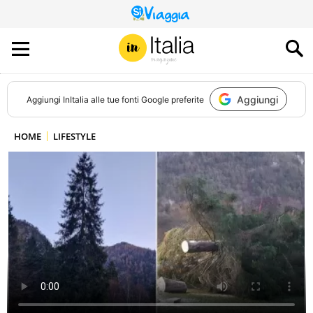
QUESTO
SITO
CONTRIBUISCE
ALL’AUDIENCE
DI
Aggiungi
Aggiungi
InItalia
alle tue fonti Google preferite
HOME
LIFESTYLE