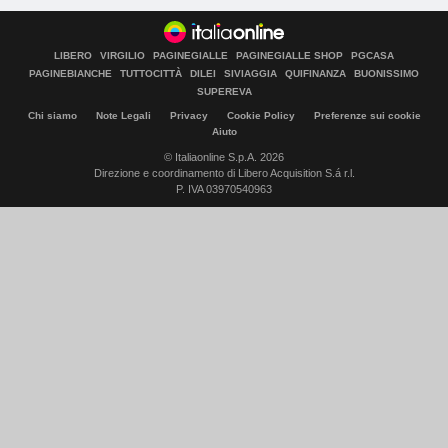
LIBERO
VIRGILIO
PAGINEGIALLE
PAGINEGIALLE SHOP
PGCASA
PAGINEBIANCHE
TUTTOCITTÀ
DILEI
SIVIAGGIA
QUIFINANZA
BUONISSIMO
SUPEREVA
Chi siamo
Note Legali
Privacy
Cookie Policy
Preferenze sui cookie
Aiuto
© Italiaonline S.p.A. 2026
Direzione e coordinamento di Libero Acquisition S.á r.l.
P. IVA 03970540963