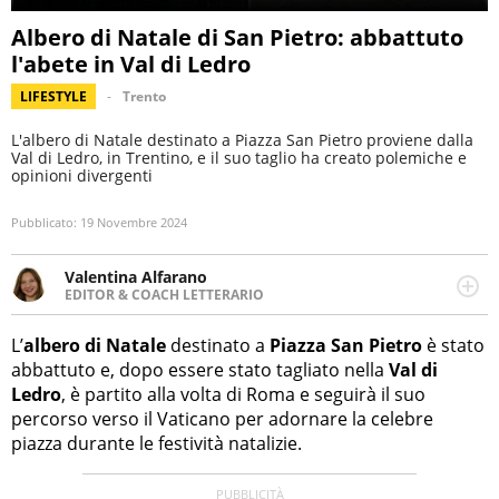
Albero di Natale di San Pietro: abbattuto
l'abete in Val di Ledro
LIFESTYLE
Trento
L'albero di Natale destinato a Piazza San Pietro proviene dalla
Val di Ledro, in Trentino, e il suo taglio ha creato polemiche e
opinioni divergenti
Pubblicato:
19 Novembre 2024
Valentina Alfarano
EDITOR & COACH LETTERARIO
LINKEDIN
Lavorare con le storie è la mia missione! Specializzata in
INSTAGRAM
storytelling di viaggi, lavoro come editor di narrativa e
L’
albero di Natale
destinato a
Piazza San Pietro
è stato
coach di scrittura creativa.
abbattuto e, dopo essere stato tagliato nella
Val di
Ledro
, è partito alla volta di Roma e seguirà il suo
percorso verso il Vaticano per adornare la celebre
piazza durante le festività natalizie.