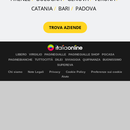
CATANIA
BARI
PADOVA
TROVA AZIENDE
LIBERO
VIRGILIO
PAGINEGIALLE
PAGINEGIALLE SHOP
PGCASA
PAGINEBIANCHE
TUTTOCITTÀ
DILEI
SIVIAGGIA
QUIFINANZA
BUONISSIMO
SUPEREVA
Chi siamo
Note Legali
Privacy
Cookie Policy
Preferenze sui cookie
Aiuto
© Italiaonline S.p.A. 2026
Direzione e coordinamento di Libero Acquisition S.á r.l.
P. IVA 03970540963