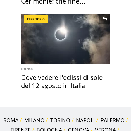
Cerimonie: che fine
faranno i mobili
TERRITORIO
Roma
Dove vedere l'eclissi di sole
del 12 agosto in Italia
ROMA
MILANO
TORINO
NAPOLI
PALERMO
FIRENZE
BOLOGNA
GENOVA
VERONA