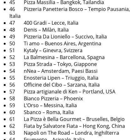
45 Pizza Massilia – Bangkok, Tailandia
46 Pizzeria Panetteria Bosco – Tempio Pausania,
Italia
47 400 Gradi – Lecce, Italia
48 Denis – Milàn, Italia
49 Pizzeria Da Lioniello – Succivo, Italia
50 Ti amo – Buenos Aires, Argentina
51 Kytaly – Ginevra, Svizzera
52 La Balmesina – Barcellona, ​​Spagna
53 Pizza Strada – Tokyo, Giappone
54 nNea – Amsterdam, Paesi Bassi
55 Enosteria Lipen – Triuggio, Italia
56 Officine del Cibo – Sarzana, Italia
57 Pizza artigianale di Ken – Portland, USA
58 Bianco Pizzeria – Phoenix
59 L’Orso – Messina, Italia
60 Sbanco – Roma, Italia
61 La Pizza è Bella Gourmet – Bruselles, Belgio
62 Fiata by Salvatore Fiata – Hong Kong, China
63 Napoli on The Road – Londra, Inghilterra
64 Frumento – Acireale, Italia