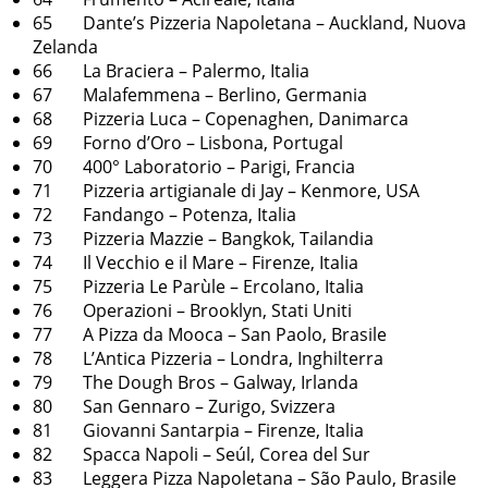
65 Dante’s Pizzeria Napoletana – Auckland, Nuova
Zelanda
66 La Braciera – Palermo, Italia
67 Malafemmena – Berlino, Germania
68 Pizzeria Luca – Copenaghen, Danimarca
69 Forno d’Oro – Lisbona, Portugal
70 400° Laboratorio – Parigi, Francia
71 Pizzeria artigianale di Jay – Kenmore, USA
72 Fandango – Potenza, Italia
73 Pizzeria Mazzie – Bangkok, Tailandia
74 Il Vecchio e il Mare – Firenze, Italia
75 Pizzeria Le Parùle – Ercolano, Italia
76 Operazioni – Brooklyn, Stati Uniti
77 A Pizza da Mooca – San Paolo, Brasile
78 L’Antica Pizzeria – Londra, Inghilterra
79 The Dough Bros – Galway, Irlanda
80 San Gennaro – Zurigo, Svizzera
81 Giovanni Santarpia – Firenze, Italia
82 Spacca Napoli – Seúl, Corea del Sur
83 Leggera Pizza Napoletana – São Paulo, Brasile