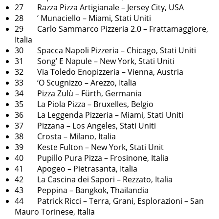
27 Razza Pizza Artigianale – Jersey City, USA
28 ‘ Munaciello – Miami, Stati Uniti
29 Carlo Sammarco Pizzeria 2.0 – Frattamaggiore,
Italia
30 Spacca Napoli Pizzeria – Chicago, Stati Uniti
31 Song’ E Napule – New York, Stati Uniti
32 Via Toledo Enopizzeria – Vienna, Austria
33 ‘O Scugnizzo – Arezzo, Italia
34 Pizza Zulù – Fürth, Germania
35 La Piola Pizza – Bruxelles, Belgio
36 La Leggenda Pizzeria – Miami, Stati Uniti
37 Pizzana – Los Angeles, Stati Uniti
38 Crosta – Milano, Italia
39 Keste Fulton – New York, Stati Unit
40 Pupillo Pura Pizza – Frosinone, Italia
41 Apogeo – Pietrasanta, Italia
42 La Cascina dei Sapori – Rezzato, Italia
43 Peppina – Bangkok, Thailandia
44 Patrick Ricci – Terra, Grani, Esplorazioni – San
Mauro Torinese, Italia