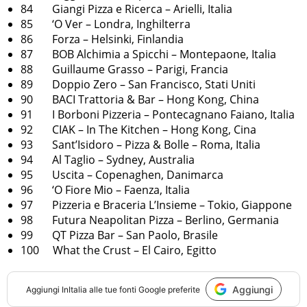
84 Giangi Pizza e Ricerca – Arielli, Italia
85 ‘O Ver – Londra, Inghilterra
86 Forza – Helsinki, Finlandia
87 BOB Alchimia a Spicchi – Montepaone, Italia
88 Guillaume Grasso – Parigi, Francia
89 Doppio Zero – San Francisco, Stati Uniti
90 BACI Trattoria & Bar – Hong Kong, China
91 I Borboni Pizzeria – Pontecagnano Faiano, Italia
92 CIAK – In The Kitchen – Hong Kong, Cina
93 Sant’Isidoro – Pizza & Bolle – Roma, Italia
94 Al Taglio – Sydney, Australia
95 Uscita – Copenaghen, Danimarca
96 ‘O Fiore Mio – Faenza, Italia
97 Pizzeria e Braceria L’Insieme – Tokio, Giappone
98 Futura Neapolitan Pizza – Berlino, Germania
99 QT Pizza Bar – San Paolo, Brasile
100 What the Crust – El Cairo, Egitto
Aggiungi
Aggiungi
InItalia
alle tue fonti Google preferite