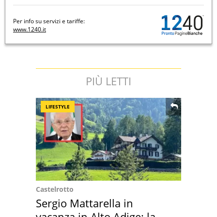
Per info su servizi e tariffe:
www.1240.it
PIÙ LETTI
LIFESTYLE
Castelrotto
Sergio Mattarella in
vacanza in Alto Adige: la