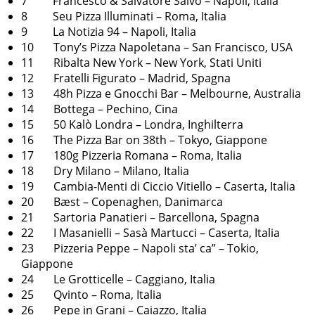
7 Francesco & Salvatore Salvo – Napoli, Italia
8 Seu Pizza Illuminati – Roma, Italia
9 La Notizia 94 – Napoli, Italia
10 Tony’s Pizza Napoletana – San Francisco, USA
11 Ribalta New York – New York, Stati Uniti
12 Fratelli Figurato – Madrid, ​​Spagna
13 48h Pizza e Gnocchi Bar – Melbourne, Australia
14 Bottega – Pechino, Cina
15 50 Kalò Londra – Londra, Inghilterra
16 The Pizza Bar on 38th – Tokyo, Giappone
17 180g Pizzeria Romana – Roma, Italia
18 Dry Milano – Milano, Italia
19 Cambia-Menti di Ciccio Vitiello – Caserta, Italia
20 Bæst – Copenaghen, Danimarca
21 Sartoria Panatieri – Barcellona, ​​Spagna
22 I Masanielli – Sasà Martucci – Caserta, Italia
23 Pizzeria Peppe – Napoli sta’ ca” – Tokio,
Giappone
24 Le Grotticelle – Caggiano, Italia
25 Qvinto – Roma, Italia
26 Pepe in Grani – Caiazzo, Italia