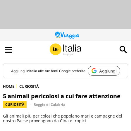
QUESTO
SITO
CONTRIBUISCE
ALL’AUDIENCE
DI
Aggiungi
Aggiungi
InItalia
alle tue fonti Google preferite
HOME
CURIOSITÀ
5 animali pericolosi a cui fare attenzione
CURIOSITÀ
Reggio di Calabria
Gli animali più pericolosi che popolano mari e campagne del
nostro Paese provengono da Cina e tropici