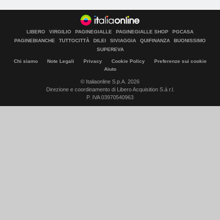
LIBERO
VIRGILIO
PAGINEGIALLE
PAGINEGIALLE SHOP
PGCASA
PAGINEBIANCHE
TUTTOCITTÀ
DILEI
SIVIAGGIA
QUIFINANZA
BUONISSIMO
SUPEREVA
Chi siamo
Note Legali
Privacy
Cookie Policy
Preferenze sui cookie
Aiuto
© Italiaonline S.p.A. 2026
Direzione e coordinamento di Libero Acquisition S.á r.l.
P. IVA 03970540963