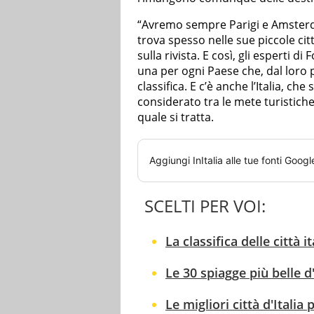
“Avremo sempre Parigi e Amsterda
trova spesso nelle sue piccole città
sulla rivista. E così, gli esperti 
una per ogni Paese che, dal loro p
classifica. E c’è anche l’Italia, ch
considerato tra le mete turistiche
quale si tratta.
Aggiungi
InItalia
alle tue fonti Googl
SCELTI PER VOI:
La classifica delle città 
Le 30 spiagge più belle d'
Le migliori città d'Italia p