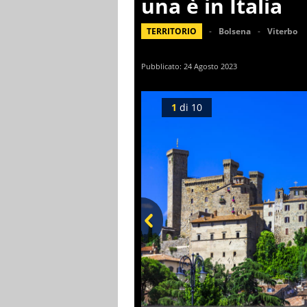
una è in Italia
TERRITORIO
Bolsena
Viterbo
Pubblicato:
24 Agosto 2023
1
di
10
Prev