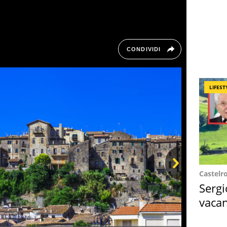
CONDIVIDI
LIFEST
Castelr
Next
Sergi
vacan
locat