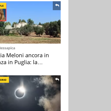
YLE
Messapica
ia Meloni ancora in
za in Puglia: la
ion scelta
TORIO