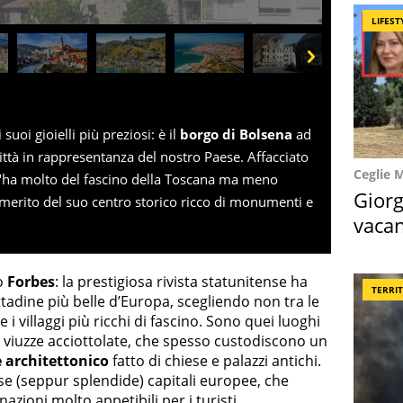
LIFEST
Next
suoi gioielli più preziosi: è il
borgo di Bolsena
ad
ittà in rappresentanza del nostro Paese. Affacciato
Ceglie 
 "ha molto del fascino della Toscana ma meno
Giorg
tto merito del suo centro storico ricco di monumenti e
vacan
locat
o
Forbes
: la prestigiosa rivista statunitense ha
TERRI
ittadine più belle d’Europa, scegliendo non tra le
 i villaggi più ricchi di fascino. Sono quei luoghi
te viuzze acciottolate, che spesso custodiscono un
 architettonico
fatto di chiese e palazzi antichi.
se (seppur splendide) capitali europee, che
ioni molto appetibili per i turisti.