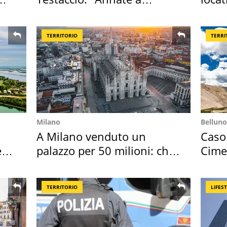
Positano a rompe er c..."
semb
TERRITORIO
TERRI
Milano
Belluno
A Milano venduto un
Caso
e
palazzo per 50 milioni: chi
Cime
l'ha comprato
succ
TERRITORIO
LIFES