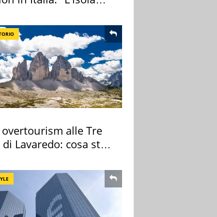
ra Itaca"
TORIO
 overtourism alle Tre
 di Lavaredo: cosa sta
edendo
TYLE