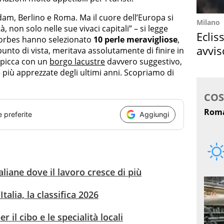
m, Berlino e Roma. Ma il cuore dell’Europa si
Milano
, non solo nelle sue vivaci capitali” – si legge
Eclis
di Forbes hanno selezionato
10 perle meravigliose
,
avvis
unto di vista, meritava assolutamente di finire in
e spicca con un
borgo lacustre
davvero suggestivo,
come
 più apprezzate degli ultimi anni. Scopriamo di
e preferite
Aggiungi
italiane dove il lavoro cresce di più
Italia, la classifica 2026
er il cibo e le specialità locali