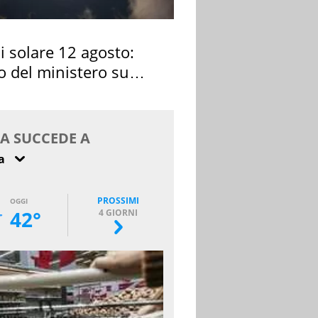
si solare 12 agosto:
o del ministero su
 osservarla