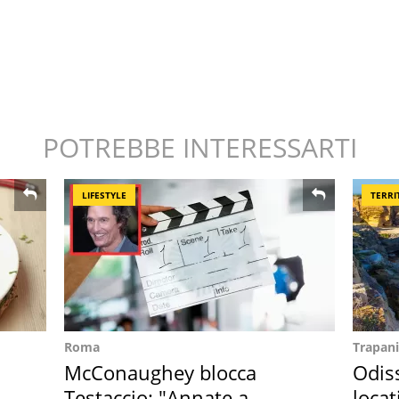
POTREBBE INTERESSARTI
LIFESTYLE
TERRI
Roma
Trapani
McConaughey blocca
Odiss
Testaccio: "Annate a
locat