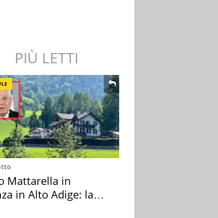
PIÙ LETTI
YLE
otto
o Mattarella in
za in Alto Adige: la
ion scelta