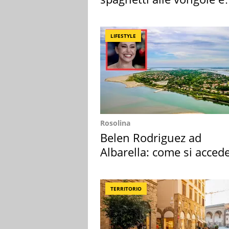
sautè di cozze
LIFESTYLE
Rosolina
Belen Rodriguez ad
Albarella: come si acced
all'isola privata
TERRITORIO