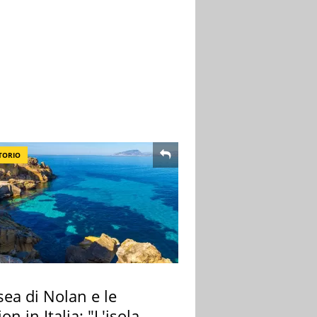
TORIO
ea di Nolan e le
ion in Italia: "L'isola