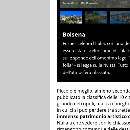
Fonte: iStock | Ph. Freeartist
Bolsena
Forbes celebra l'Italia, con uno dei 
essere stato scelto come piccola c
sulle sponde dell'
omonimo lago
,
folla" - si legge sulla rivista. Tu
dell'atmosfera rilassata.
Piccolo è meglio, almeno second
pubblicato la classifica delle 10 c
grandi metropoli, ma tra i borghi e
in cui ci si può perdere tra stret
immenso patrimonio artistico e
Nulla a che vedere con le chiasso
rimangono comunque delle destinaz