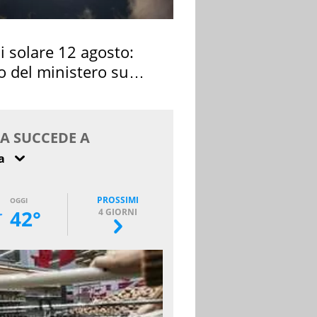
si solare 12 agosto:
o del ministero su
 osservarla