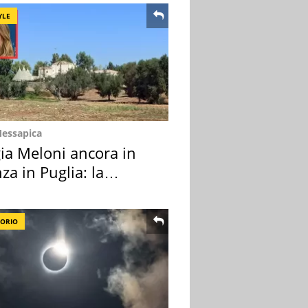
YLE
Messapica
ia Meloni ancora in
za in Puglia: la
ion scelta
TORIO