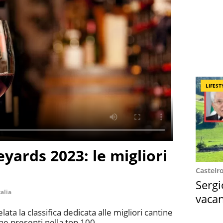
LIFEST
yards 2023: le migliori
Castelr
Sergi
talia
vacan
locat
ta la classifica dedicata alle migliori cantine
ane presenti nella top 100