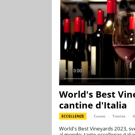
World's Best Vine
cantine d'Italia
ECCELLENZE
Cuneo
Treviso
I
World's Best Vineyards 2023, svela
al mondo: tante eccellenze itali