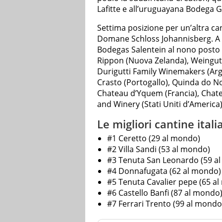
Lafitte e all’uruguayana Bodega 
Settima posizione per un’altra ca
Domane Schloss Johannisberg. A c
Bodegas Salentein al nono posto
Rippon (Nuova Zelanda), Weingut 
Durigutti Family Winemakers (Ar
Crasto (Portogallo), Quinda do No
Chateau d’Yquem (Francia), Chate
and Winery (Stati Uniti d’America)
Le migliori cantine ital
#1 Ceretto (29 al mondo)
#2 Villa Sandi (53 al mondo)
#3 Tenuta San Leonardo (59 a
#4 Donnafugata (62 al mondo)
#5 Tenuta Cavalier pepe (65 a
#6 Castello Banfi (87 al mondo
#7 Ferrari Trento (99 al mondo