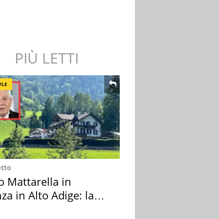
PIÙ LETTI
YLE
otto
o Mattarella in
za in Alto Adige: la
ion scelta