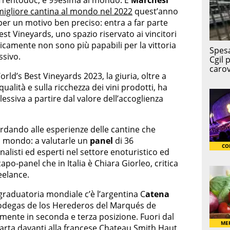
migliore cantina al mondo nel 2022
quest’anno
 per un motivo ben preciso: entra a far parte
est Vineyards, uno spazio riservato ai vincitori
icamente non sono più papabili per la vittoria
sivo.
orld’s Best Vineyards 2023, la giuria, oltre a
ualità e sulla ricchezza dei vini prodotti, ha
ssiva a partire dal valore dell’accoglienza
rdando alle esperienze delle cantine che
l mondo: a valutarle un
panel
di 36
nalisti ed esperti nel settore enoturistico ed
o-panel che in Italia è Chiara Giorleo, critica
eelance.
graduatoria mondiale c’è l’argentina C
atena
Bodegas de los Herederos del Marqués de
ivamente in seconda e terza posizione. Fuori dal
uarta davanti alla francese Chateau Smith Haut