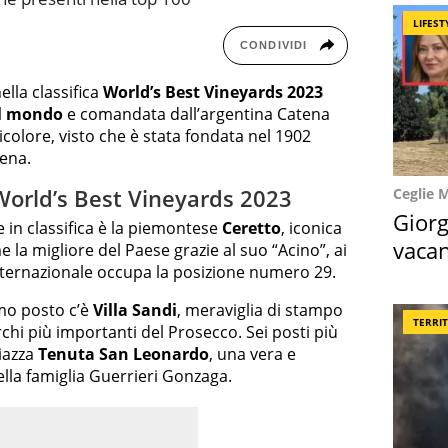
LIFEST
CONDIVIDI
ella classifica
World’s Best Vineyards 2023
el mondo
e comandata dall’argentina Catena
colore, visto che è stata fondata nel 1902
tena.
 World’s Best Vineyards 2023
Ceglie 
Giorg
 in classifica è la piemontese
Ceretto
, iconica
vacan
 la migliore del Paese grazie al suo “Acino”, ai
 internazionale occupa la posizione numero 29.
locat
mo posto c’è
Villa Sandi
, meraviglia di stampo
TERRI
chi più importanti del Prosecco. Sei posti più
piazza
Tenuta San Leonardo
, una vera e
ella famiglia Guerrieri Gonzaga.