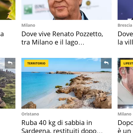
Milano
Brescia
ta
Dove vive Renato Pozzetto,
Dove
tra Milano e il lago
la vi
Maggiore
Bres
TERRITORIO
LIFES
Oristano
Milano
Ruba 40 kg di sabbia in
Dopo
Sardegna, restituiti dopo
è un