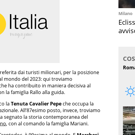
Milano
Eclis
avvis
come
preferita dai turisti milionari, per la posizione
 al mondo del 2023: qui troviamo
 che ha contribuito in maniera decisiva al
n la famiglia Rallo alla guida.
co la
Tenuta Cavalier Pepe
che occupa la
azionale. All’87esimo posto, invece, troviamo
ha segnato la storia contemporanea del
ino
, con al comando la famiglia Mariani.
l Trentodoc, è 99esima al mondo. E
Marchesi