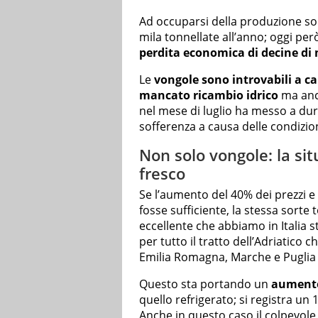
Ad occuparsi della produzione s
mila tonnellate all’anno; oggi pe
perdita economica di decine di m
Le
vongole sono introvabili a 
mancato ricambio idrico
ma anch
nel mese di luglio ha messo a dur
sofferenza a causa delle condizion
Non solo vongole: la si
fresco
Se l’aumento del 40% dei prezzi e
fosse sufficiente, la stessa sorte
eccellente che abbiamo in Italia s
per tutto il tratto dell’Adriatico c
Emilia Romagna, Marche e Puglia
Questo sta portando un
aumento 
quello refrigerato; si registra un
Anche in questo caso il colpevole 