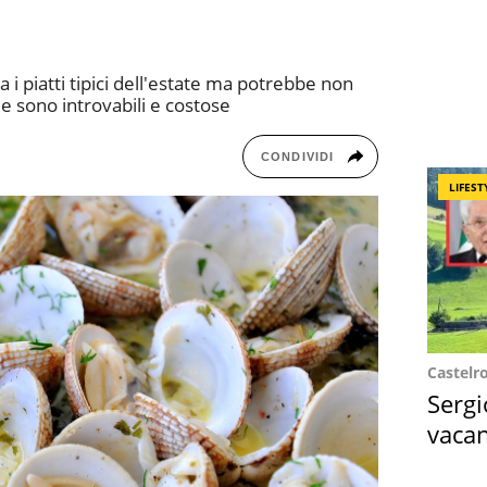
a i piatti tipici dell'estate ma potrebbe non
le sono introvabili e costose
CONDIVIDI
LIFEST
Castelr
Sergi
vacan
locat