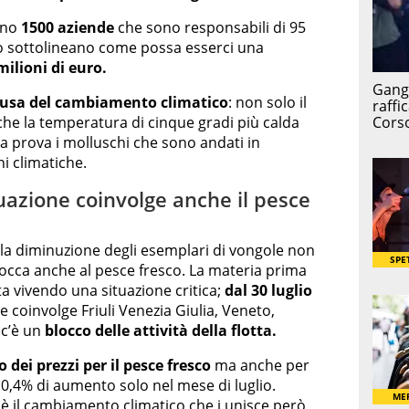
ono
1500 aziende
che sono responsabili di 95
rò sottolineano come possa esserci una
ilioni di euro.
causa del cambiamento climatico
: non solo il
e la temperatura di cinque gradi più calda
a prova i molluschi che sono andati in
i climatiche.
tuazione coinvolge anche il pesce
 la diminuzione degli esemplari di vongole non
 tocca anche al pesce fresco. La materia prima
ta vivendo una situazione critica;
dal 30 luglio
he coinvolge Friuli Venezia Giulia, Veneto,
 c’è un
blocco delle attività della flotta.
dei prezzi per il pesce fresco
ma anche per
 10,4% di aumento solo nel mese di luglio.
è il
cambiamento climatico
che i unisce però