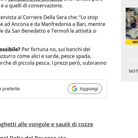
 e a quelli di conservazione.
ervista al Corriere Della Sera che: “Lo stop
este ad Ancona e da Manfredonia a Bari, mentre
le da San Benedetto e Termoli le attività si
ossibile?
Per fortuna no, sui banchi dei
zzurro come alici e sarde, pesce spada,
rche di piccola pesca. I prezzi però, subiranno
e preferite
Aggiungi
aghetti alle vongole e sautè di cozze
nel Delta del Po: cosa sta