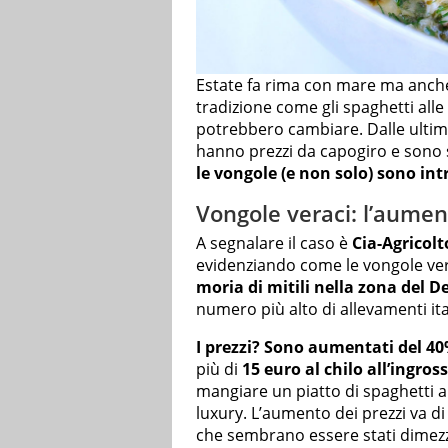
Estate fa rima con mare ma anche 
tradizione come gli spaghetti all
potrebbero cambiare. Dalle ulti
hanno prezzi da capogiro e sono 
le vongole (e non solo) sono int
Vongole veraci: l’aumen
A segnalare il caso è
Cia-Agricolto
evidenziando come le vongole ve
moria di mitili nella zona del De
numero più alto di allevamenti ita
I prezzi? Sono aumentati del 40
più di
15 euro al chilo all’ingros
mangiare un piatto di spaghetti 
luxury. L’aumento dei prezzi va di
che sembrano essere stati dimezz