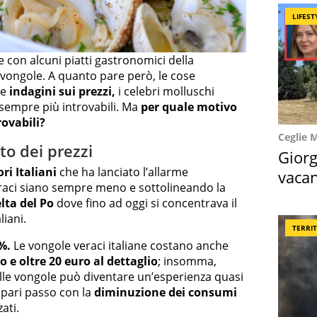
LIFEST
con alcuni piatti gastronomici della
e vongole. A quanto pare però, le cose
me
indagini sui prezzi,
i celebri molluschi
sempre più introvabili. Ma
per quale motivo
rovabili?
Ceglie 
to dei prezzi
Giorg
ri Italiani
che ha lanciato l’allarme
vacan
raci siano sempre meno e sottolineando la
locat
lta del Po
dove fino ad oggi si concentrava il
liani.
TERRI
%.
Le vongole veraci italiane costano anche
so e oltre 20 euro al dettaglio
; insomma,
alle vongole può diventare un’esperienza quasi
 pari passo con la
diminuzione dei consumi
ati.