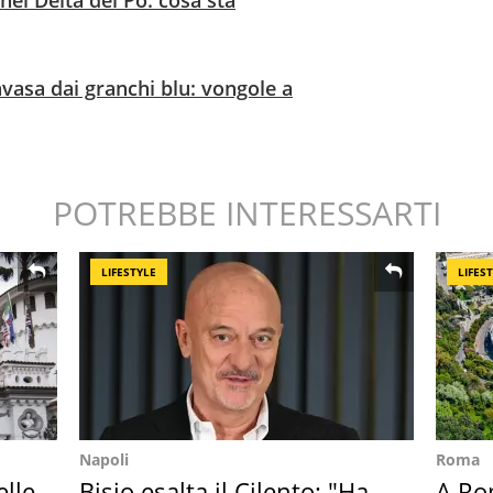
nvasa dai granchi blu: vongole a
POTREBBE INTERESSARTI
LIFESTYLE
LIFES
Napoli
Roma
elle
Bisio esalta il Cilento: "Ha
A Ro