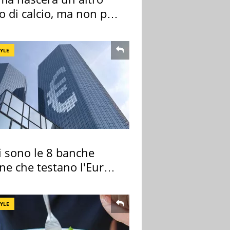
o di calcio, ma non per
 e Lazio
TYLE
i sono le 8 banche
ane che testano l'Euro
ale
TYLE