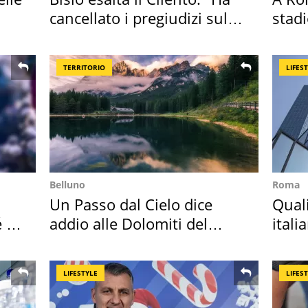
cancellato i pregiudizi sul
stadi
Sud"
Roma
TERRITORIO
LIFES
Belluno
Roma
Un Passo dal Cielo dice
Qual
é è
addio alle Dolomiti del
itali
Cadore
digit
LIFESTYLE
LIFES