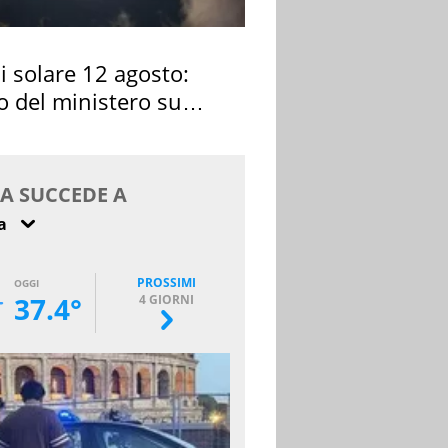
si solare 12 agosto:
o del ministero su
 osservarla