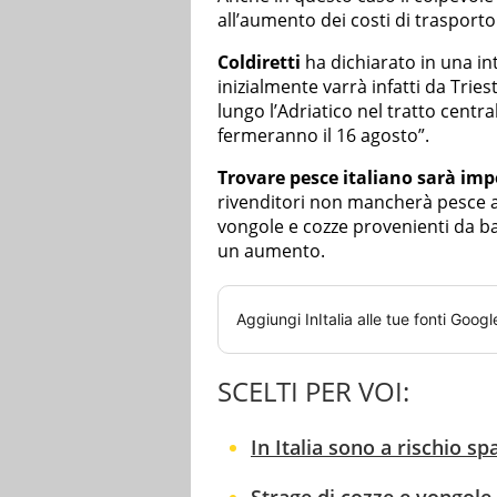
all’aumento dei costi di trasporto
Coldiretti
ha dichiarato in una int
inizialmente varrà infatti da Tri
lungo l’Adriatico nel tratto centra
fermeranno il 16 agosto”.
Trovare pesce italiano sarà imp
rivenditori non mancherà pesce a
vongole e cozze provenienti da ba
un aumento.
Aggiungi
InItalia
alle tue fonti Googl
SCELTI PER VOI:
In Italia sono a rischio sp
Strage di cozze e vongole 