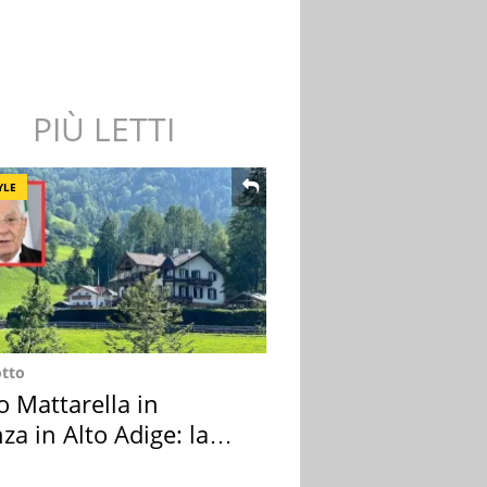
PIÙ LETTI
YLE
otto
o Mattarella in
za in Alto Adige: la
ion scelta