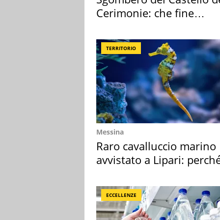
Cerimonie: che fine
faranno i mobili
TERRITORIO
Messina
Raro cavalluccio marino
avvistato a Lipari: perch
speciale
ECCELLENZE