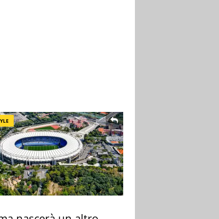
TYLE
ma nascerà un altro