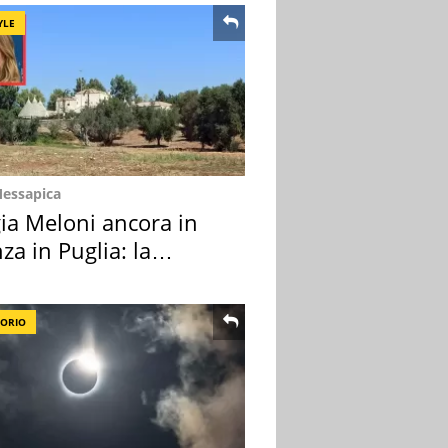
YLE
Messapica
ia Meloni ancora in
za in Puglia: la
ion scelta
TORIO