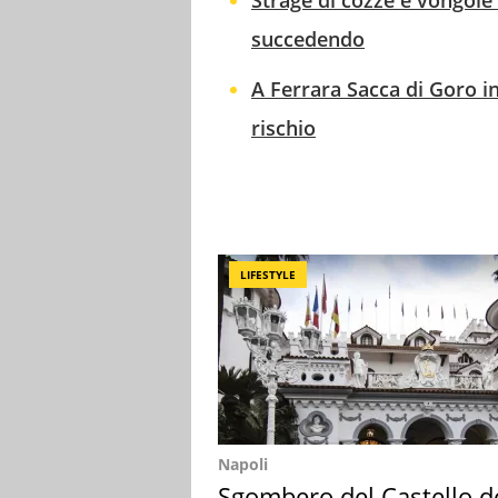
succedendo
A Ferrara Sacca di Goro i
rischio
LIFESTYLE
Napoli
Sgombero del Castello d