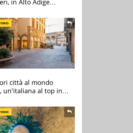
eri, in Alto Adige
a l'allarme
TORIO
ori città al mondo
 un'italiana al top in
pa
TORIO