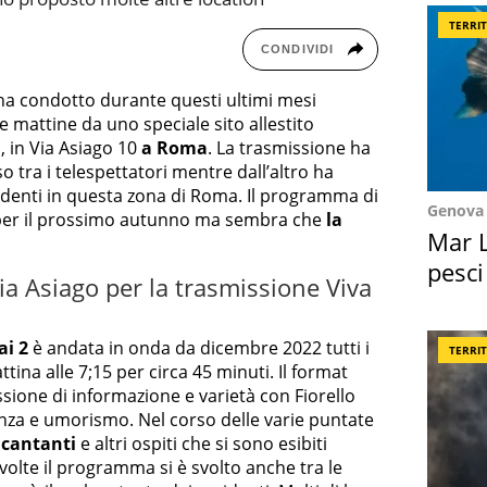
TERRI
CONDIVIDI
 ha condotto durante questi ultimi mesi
e mattine da uno speciale sito allestito
o, in Via Asiago 10
a Roma
. La trasmissione ha
 tra i telespettatori mentre dall’altro ha
identi in questa zona di Roma. Il programma di
Genova
 per il prossimo autunno ma sembra che
la
Mar L
pesci
ia Asiago per la trasmissione Viva
Suez
ai 2
è andata in onda da dicembre 2022 tutti i
TERRI
ttina alle 7;15 per circa 45 minuti. Il format
ione di informazione e varietà con Fiorello
za e umorismo. Nel corso delle varie puntate
 cantanti
e altri ospiti che si sono esibiti
 volte il programma si è svolto anche tra le