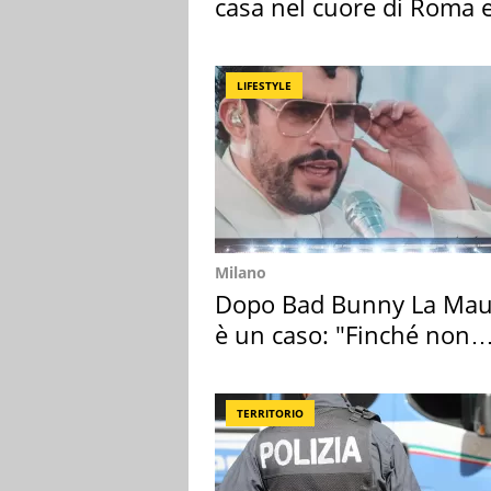
casa nel cuore di Roma e
suoi cimeli
LIFESTYLE
Milano
Dopo Bad Bunny La Mau
è un caso: "Finché non
scappa il morto"
TERRITORIO