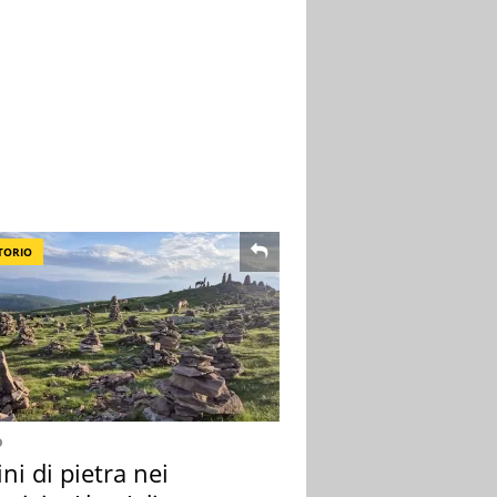
TORIO
o
i di pietra nei