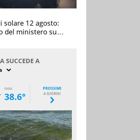
si solare 12 agosto:
o del ministero su
 osservarla