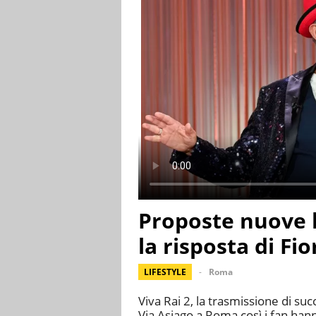
Proposte nuove l
la risposta di Fio
LIFESTYLE
Roma
Viva Rai 2, la trasmissione di suc
Via Asiago a Roma così i fan han