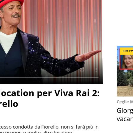
LIFEST
ocation per Viva Rai 2:
rello
Ceglie 
Giorg
vacan
locat
cesso condotta da Fiorello, non si farà più in
no proposto molte altre location