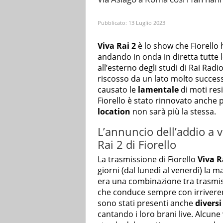
Pubblicato:
13 Luglio 2023
Viva Rai 2
è lo show che Fiorello
andando in onda in diretta tutte l
all’esterno degli studi di Rai Radi
riscosso da un lato molto successo
causato le
lamentale
di moti res
Fiorello è stato rinnovato anche
location
non sarà più la stessa.
L’annuncio dell’addio a v
Rai 2 di Fiorello
La trasmissione di Fiorello
Viva R
giorni (dal lunedì al venerdì) la ma
era una combinazione tra trasmiss
che conduce sempre con irriveren
sono stati presenti anche
diversi
cantando i loro brani live. Alcune