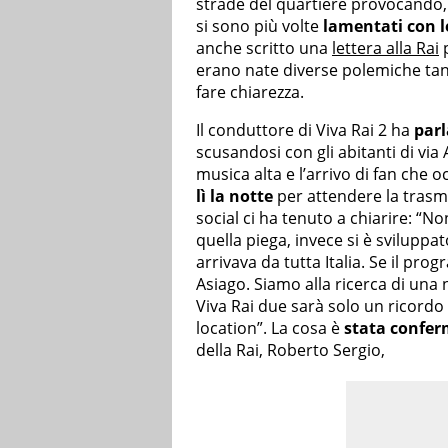
strade del quartiere provocando, c
si sono più volte
lamentati con le
anche scritto una
lettera alla Rai
p
erano nate diverse polemiche tant
fare chiarezza.
Il conduttore di Viva Rai 2 ha
parl
scusandosi con gli abitanti di vi
musica alta e l’arrivo di fan che 
lì la notte
per attendere la trasm
social ci ha tenuto a chiarire: 
quella piega, invece si è sviluppa
arrivava da tutta Italia. Se il pr
Asiago. Siamo alla ricerca di una
Viva Rai due sarà solo un ricordo
location”. La cosa è
stata confe
della Rai, Roberto Sergio,