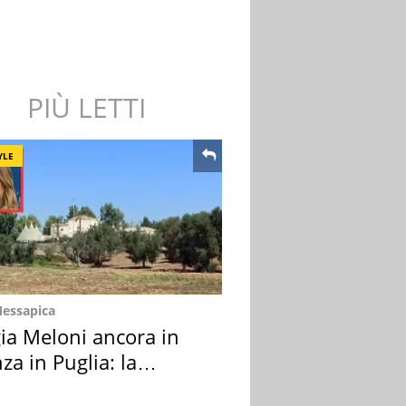
PIÙ LETTI
YLE
Messapica
ia Meloni ancora in
za in Puglia: la
ion scelta