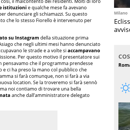
osì, il malcontento dei residenti. Molti di loro
 istituzioni
e qualche mese fa avevano
Milano
er denunciare gli schiamazzi. Su questo
Eclis
o che lo stesso Fiorello è intervenuto per
avvis
come
ato su Instagram
della situazione prima
a Asiago che negli ultimi mesi hanno denunciato
occupavano le strade e a volte si
accampavano
issione. Per questo motivo il presentatore sui
“Non pensavamo che il programma prendesse
to e ci ha preso la mano col pubblico che
ogramma si farà comunque, non si farà a via
 nuova location. Se la troveremo si farà sennò
 ma noi contiamo di trovare una bella
rmata
anche dall’amministratore delegato