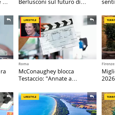
 i
Berlusconi sul futuro di
senti
Villa Certosa
scatt
LIFESTYLE
TERRI
Roma
Firenze
ra
McConaughey blocca
Migli
Testaccio: "Annate a
2026,
Positano a rompe er c..."
Euro
LIFESTYLE
TERRI