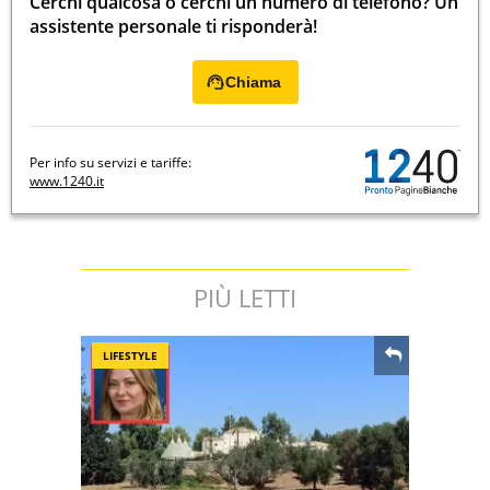
Cerchi qualcosa o cerchi un numero di telefono? Un
assistente personale ti risponderà!
Chiama
Per info su servizi e tariffe:
www.1240.it
PIÙ LETTI
LIFESTYLE