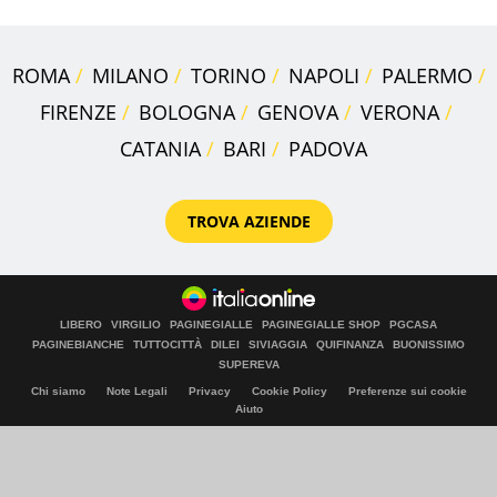
ROMA
MILANO
TORINO
NAPOLI
PALERMO
FIRENZE
BOLOGNA
GENOVA
VERONA
CATANIA
BARI
PADOVA
TROVA AZIENDE
LIBERO
VIRGILIO
PAGINEGIALLE
PAGINEGIALLE SHOP
PGCASA
PAGINEBIANCHE
TUTTOCITTÀ
DILEI
SIVIAGGIA
QUIFINANZA
BUONISSIMO
SUPEREVA
Chi siamo
Note Legali
Privacy
Cookie Policy
Preferenze sui cookie
Aiuto
© Italiaonline S.p.A. 2026
Direzione e coordinamento di Libero Acquisition S.á r.l.
P. IVA 03970540963