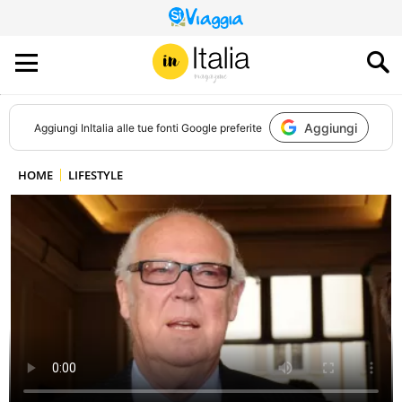
QUESTO
SITO
CONTRIBUISCE
ALL’AUDIENCE
DI
Aggiungi
Aggiungi
InItalia
alle tue fonti Google preferite
HOME
LIFESTYLE