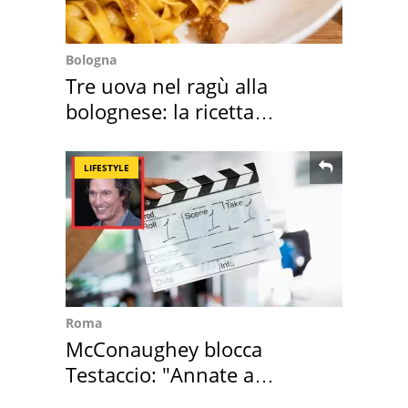
Bologna
Tre uova nel ragù alla
bolognese: la ricetta
"stellata" è un caso
LIFESTYLE
Roma
McConaughey blocca
Testaccio: "Annate a
Positano a rompe er c..."