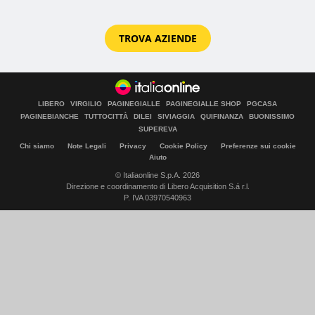
TROVA AZIENDE
LIBERO
VIRGILIO
PAGINEGIALLE
PAGINEGIALLE SHOP
PGCASA
PAGINEBIANCHE
TUTTOCITTÀ
DILEI
SIVIAGGIA
QUIFINANZA
BUONISSIMO
SUPEREVA
Chi siamo
Note Legali
Privacy
Cookie Policy
Preferenze sui cookie
Aiuto
© Italiaonline S.p.A. 2026
Direzione e coordinamento di Libero Acquisition S.á r.l.
P. IVA 03970540963