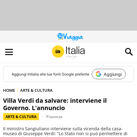
QUESTO
SITO
CONTRIBUISCE
ALL’AUDIENCE
DI
Aggiungi
Aggiungi
InItalia
alle tue fonti Google preferite
HOME
ARTE & CULTURA
Villa Verdi da salvare: interviene il
Governo. L'annuncio
ARTE & CULTURA
Piacenza
Il ministro Sangiuliano interviene sulla vicenda della casa-
museo di Giuseppe Verdi: “Lo Stato non si può permettere di