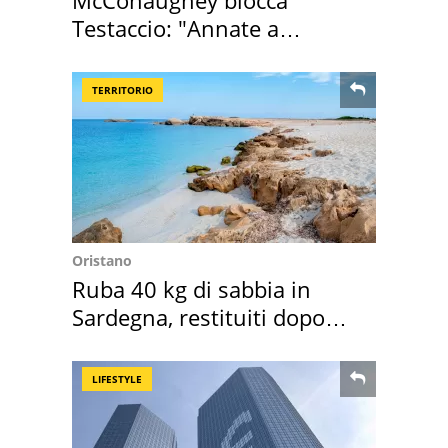
McConaughey blocca
Testaccio: "Annate a
Positano a rompe er c..."
TERRITORIO
Oristano
Ruba 40 kg di sabbia in
Sardegna, restituiti dopo
50 anni
LIFESTYLE