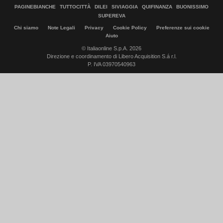
PAGINEBIANCHE
TUTTOCITTÀ
DILEI
SIVIAGGIA
QUIFINANZA
BUONISSIMO
SUPEREVA
Chi siamo
Note Legali
Privacy
Cookie Policy
Preferenze sui cookie
Aiuto
© Italiaonline S.p.A. 2026
Direzione e coordinamento di Libero Acquisition S.á r.l.
P. IVA 03970540963