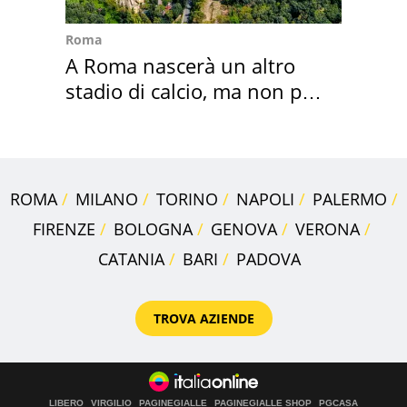
Roma
A Roma nascerà un altro
stadio di calcio, ma non per
Roma e Lazio
ROMA
MILANO
TORINO
NAPOLI
PALERMO
FIRENZE
BOLOGNA
GENOVA
VERONA
CATANIA
BARI
PADOVA
TROVA AZIENDE
LIBERO
VIRGILIO
PAGINEGIALLE
PAGINEGIALLE SHOP
PGCASA