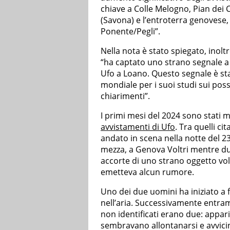
chiave a Colle Melogno, Pian dei C
(Savona) e l’entroterra genovese, i
Ponente/Pegli”.
Nella nota è stato spiegato, inolt
“ha captato uno strano segnale a 
Ufo a Loano. Questo segnale è stat
mondiale per i suoi studi sui poss
chiarimenti”.
I primi mesi del 2024 sono stati mo
avvistamenti di Ufo
. Tra quelli ci
andato in scena nella notte del 
mezza, a Genova Voltri mentre du
accorte di uno strano oggetto v
emetteva alcun rumore.
Uno dei due uomini ha iniziato a 
nell’aria. Successivamente entramb
non identificati erano due: appari
sembravano allontanarsi e avvicina