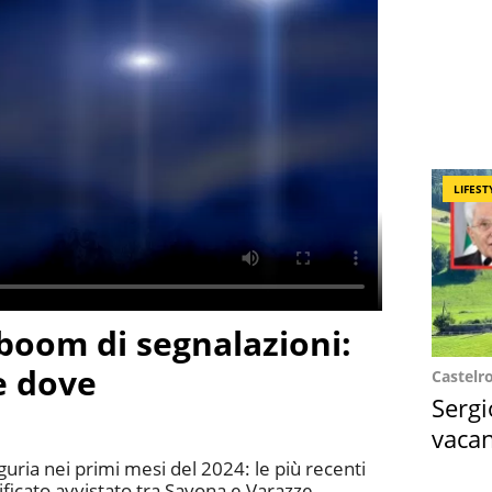
LIFEST
 boom di segnalazioni:
e dove
Castelr
Sergi
vacan
locat
guria nei primi mesi del 2024: le più recenti
ficato avvistato tra Savona e Varazze