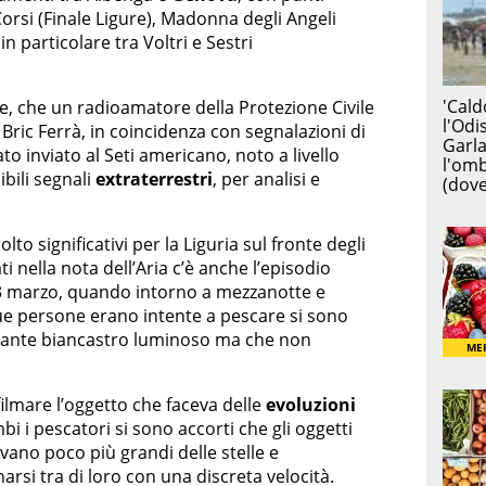
orsi (Finale Ligure), Madonna degli Angeli
n particolare tra Voltri e Sestri
re, che un radioamatore della Protezione Civile
Bric Ferrà, in coincidenza con segnalazioni di
o inviato al Seti americano, noto a livello
ibili segnali
extraterrestri
, per analisi e
lto significativi per la Liguria sul fronte degli
tati nella nota dell’Aria c’è anche l’episodio
23 marzo, quando intorno a mezzanotte e
e persone erano intente a pescare si sono
olante biancastro luminoso ma che non
filmare l’oggetto che faceva delle
evoluzioni
i i pescatori si sono accorti che gli oggetti
vano poco più grandi delle stelle e
rsi tra di loro con una discreta velocità.