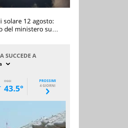
si solare 12 agosto:
o del ministero su
 osservarla