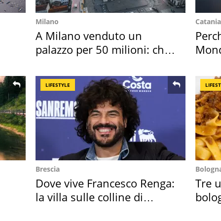
Milano
Catania
A Milano venduto un
Perc
palazzo per 50 milioni: chi
Mondi
l'ha comprato
vaca
LIFESTYLE
LIFES
Brescia
Bologn
Dove vive Francesco Renga:
Tre u
la villa sulle colline di
bolog
Brescia
"stel