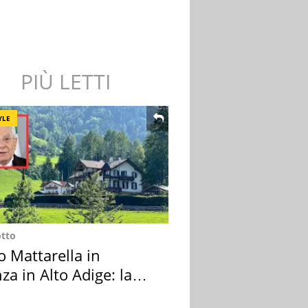
PIÙ LETTI
YLE
otto
o Mattarella in
za in Alto Adige: la
ion scelta