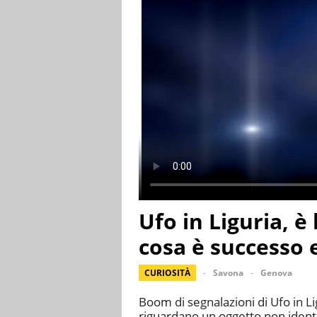
Ufo in Liguria, è
cosa è successo 
CURIOSITÀ
Savona
Genova
Boom di segnalazioni di Ufo in Li
riguardano un oggetto non identi