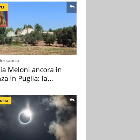
YLE
Messapica
ia Meloni ancora in
za in Puglia: la
ion scelta
TORIO