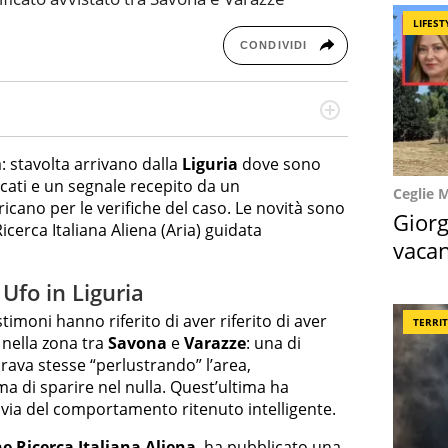
LIFEST
CONDIVIDI
re dieci anni si occupa di informazione sul web,
cronaca, motori, spettacolo e videogame.
a: stavolta arrivano dalla
Liguria
dove sono
ficati e un segnale recepito da un
Ceglie 
icano per le verifiche del caso. Le novità sono
Giorg
icerca Italiana Aliena (Aria) guidata
vacan
locat
Ufo in Liguria
stimoni hanno riferito di aver riferito di aver
TERRI
 nella zona tra
Savona
e
Varazze
: una di
rava stesse “perlustrando” l’area,
a di sparire nel nulla. Quest’ultima ha
 via del comportamento ritenuto intelligente.
e Ricerca Italiana Aliena
, ha pubblicato una