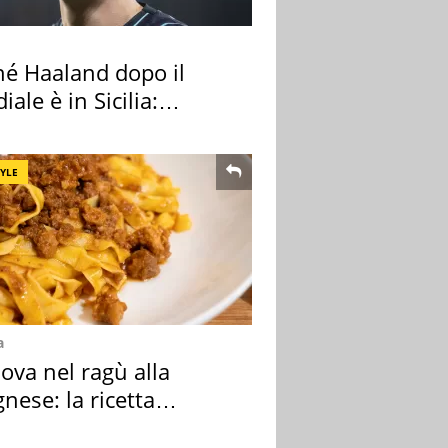
hé Haaland dopo il
ale è in Sicilia:
nza ma non solo
TYLE
a
ova nel ragù alla
nese: la ricetta
lata" è un caso