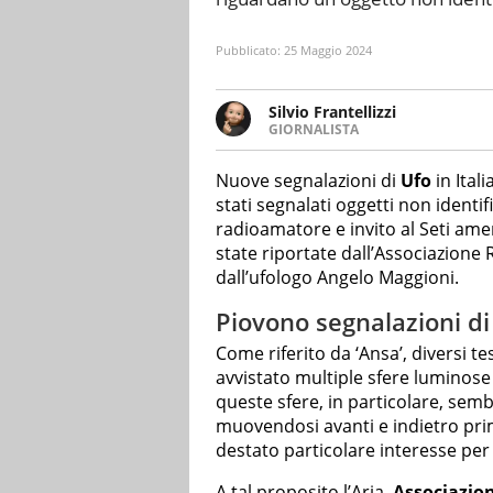
Pubblicato:
25 Maggio 2024
Silvio Frantellizzi
GIORNALISTA
Giornalista pubblicista. Da olt
scrivendo di sport, attualità, 
Nuove segnalazioni di
Ufo
in Itali
stati segnalati oggetti non identi
radioamatore e invito al Seti amer
state riportate dall’Associazione R
dall’ufologo Angelo Maggioni.
Piovono segnalazioni di 
Come riferito da ‘Ansa’, diversi te
avvistato multiple sfere luminose
queste sfere, in particolare, semb
muovendosi avanti e indietro prim
destato particolare interesse per
A tal proposito l’Aria,
Associazion