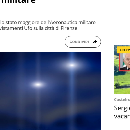
llo stato maggiore dell'Aeronautica militare
vistamenti Ufo sulla città di Firenze
CONDIVIDI
LIFEST
Castelr
Sergi
vacan
locat