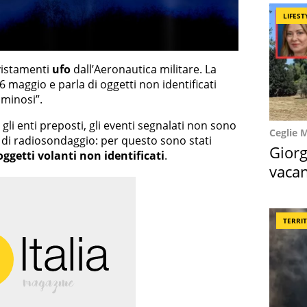
LIFEST
vvistamenti
ufo
dall’Aeronautica militare. La
6 maggio e parla di oggetti non identificati
uminosi”.
 gli enti preposti, gli eventi segnalati non sono
Ceglie 
 o di radiosondaggio: per questo sono stati
Giorg
oggetti volanti non identificati
.
vacan
locat
TERRI