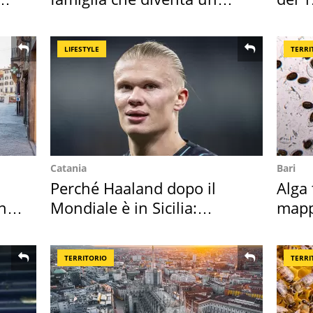
ricordo indimenticabile
LIFESTYLE
TERRI
Catania
Bari
Perché Haaland dopo il
Alga 
in
Mondiale è in Sicilia:
mapp
vacanza ma non solo
ross
TERRITORIO
TERRI