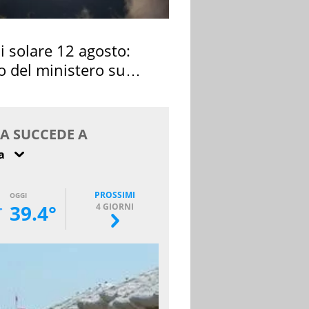
si solare 12 agosto:
o del ministero su
 osservarla