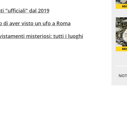
i "ufficiali" dal 2019
o di aver visto un ufo a Roma
vistamenti misteriosi: tutti i luoghi