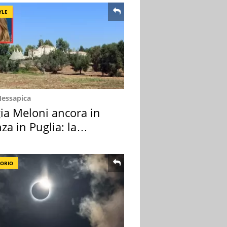
YLE
Messapica
ia Meloni ancora in
za in Puglia: la
ion scelta
TORIO