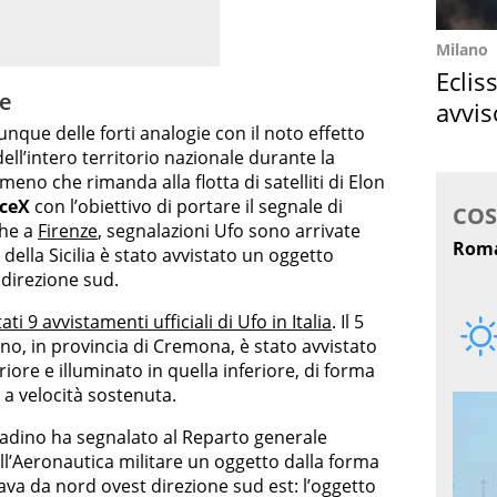
Milano
Eclis
ze
avvis
que delle forti analogie con il noto effetto
come
 dell’intero territorio nazionale durante la
no che rimanda alla flotta di satelliti di Elon
ceX
con l’obiettivo di portare il segnale di
che a
Firenze
, segnalazioni Ufo sono arrivate
 della Sicilia è stato avvistato un oggetto
 direzione sud.
ti 9 avvistamenti ufficiali di Ufo in Italia
. Il 5
o, in provincia di Cremona, è stato avvistato
ore e illuminato in quella inferiore, di forma
 a velocità sostenuta.
tadino ha segnalato al Reparto generale
ll’Aeronautica militare un oggetto dalla forma
ava da nord ovest direzione sud est: l’oggetto