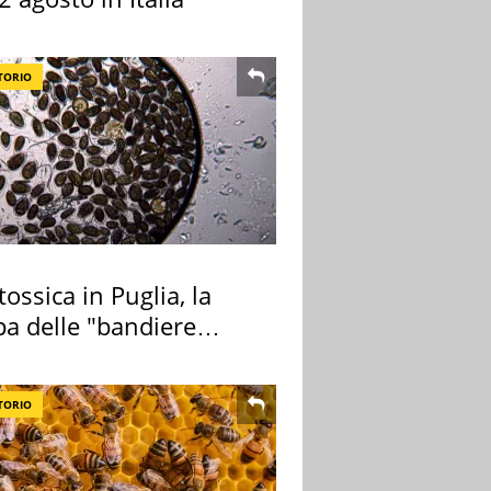
TORIO
tossica in Puglia, la
a delle "bandiere
e"
TORIO