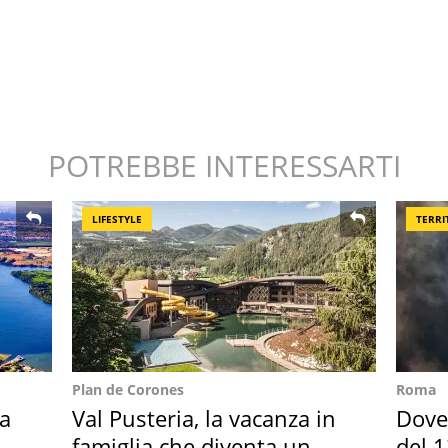
POTREBBE INTERESSARTI
LIFESTYLE
TERRI
Plan de Corones
Roma
ta
Val Pusteria, la vacanza in
Dove 
famiglia che diventa un
del 1