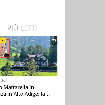
PIÙ LETTI
YLE
otto
o Mattarella in
za in Alto Adige: la
ion scelta