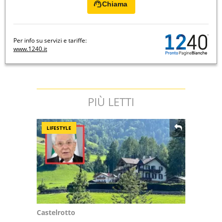
Chiama
Per info su servizi e tariffe:
www.1240.it
PIÙ LETTI
LIFESTYLE
Castelrotto