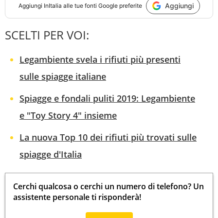
Aggiungi
Aggiungi
InItalia
alle tue fonti Google preferite
SCELTI PER VOI:
Legambiente svela i rifiuti più presenti
sulle spiagge italiane
Spiagge e fondali puliti 2019: Legambiente
e "Toy Story 4" insieme
La nuova Top 10 dei rifiuti più trovati sulle
spiagge d'Italia
Cerchi qualcosa o cerchi un numero di telefono? Un
assistente personale ti risponderà!