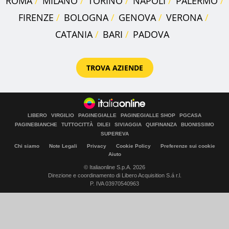
ROMA
MILANO
TORINO
NAPOLI
PALERMO
FIRENZE
BOLOGNA
GENOVA
VERONA
CATANIA
BARI
PADOVA
TROVA AZIENDE
LIBERO
VIRGILIO
PAGINEGIALLE
PAGINEGIALLE SHOP
PGCASA
PAGINEBIANCHE
TUTTOCITTÀ
DILEI
SIVIAGGIA
QUIFINANZA
BUONISSIMO
SUPEREVA
Chi siamo
Note Legali
Privacy
Cookie Policy
Preferenze sui cookie
Aiuto
© Italiaonline S.p.A. 2026
Direzione e coordinamento di Libero Acquisition S.á r.l.
P. IVA 03970540963