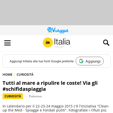
QUESTO
SITO
CONTRIBUISCE
ALL’AUDIENCE
DI
Aggiungi
Aggiungi
InItalia
alle tue fonti Google preferite
HOME
CURIOSITÀ
Tutti al mare a ripulire le coste! Via gli
#schifidaspiaggia
CURIOSITÀ
Palermo
In calendario per il 22-23-24 maggio 2015 c'è l'iniziativa "Clean-
up the Med - Spiagge e Fondali puliti". Fotografate i rifiuti più