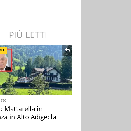
PIÙ LETTI
YLE
otto
o Mattarella in
za in Alto Adige: la
ion scelta