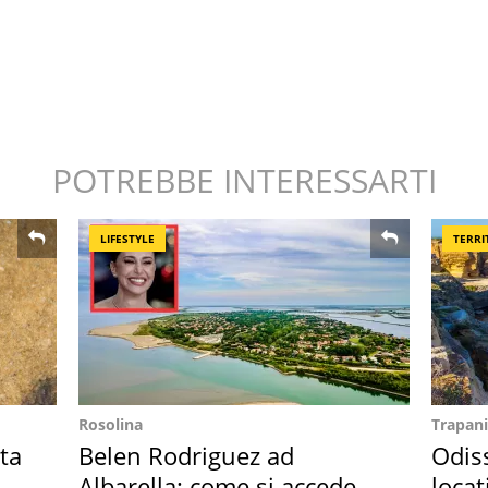
POTREBBE INTERESSARTI
LIFESTYLE
TERRI
Rosolina
Trapani
ta
Belen Rodriguez ad
Odiss
Albarella: come si accede
locat