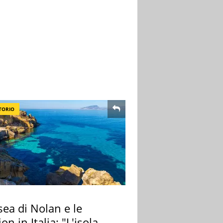
TORIO
ea di Nolan e le
ion in Italia: "L'isola