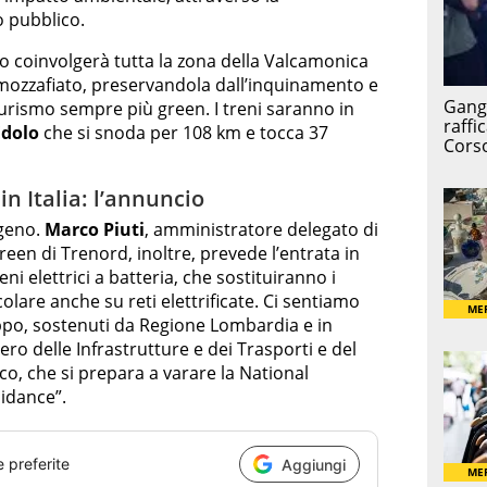
o pubblico.
no coinvolgerà tutta la zona della Valcamonica
mozzafiato, preservandola dall’inquinamento e
rismo sempre più green. I treni saranno in
Edolo
che si snoda per 108 km e tocca 37
in Italia: l’annuncio
ogeno.
Marco Piuti
, amministratore delegato di
reen di Trenord, inoltre, prevede l’entrata in
reni elettrici a batteria, che sostituiranno i
olare anche su reti elettrificate. Ci sentiamo
uppo, sostenuti da Regione Lombardia e in
tero delle Infrastrutture e dei Trasporti e del
o, che si prepara a varare la National
idance”.
e preferite
Aggiungi