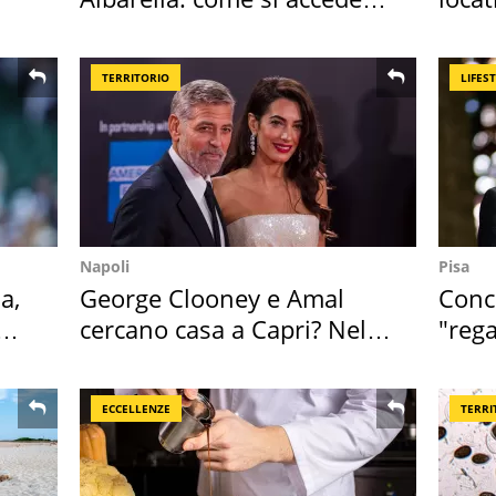
all'isola privata
semb
TERRITORIO
LIFES
Napoli
Pisa
a,
George Clooney e Amal
Conce
cercano casa a Capri? Nel
"rega
mirino una villa
Tosc
ECCELLENZE
TERRI