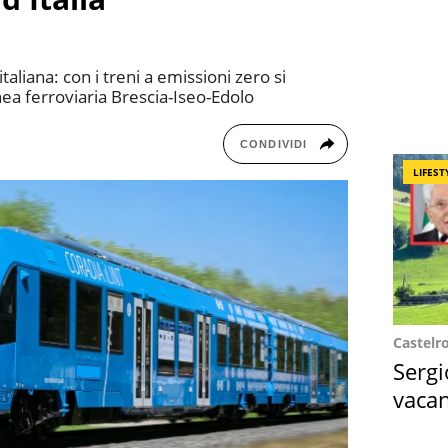
aliana: con i treni a emissioni zero si
nea ferroviaria Brescia-Iseo-Edolo
CONDIVIDI
LIFEST
Castelr
Sergi
vacan
locat