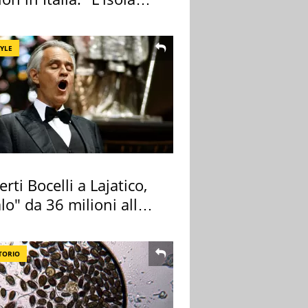
ra Itaca"
TYLE
rti Bocelli a Lajatico,
lo" da 36 milioni alla
ana
TORIO