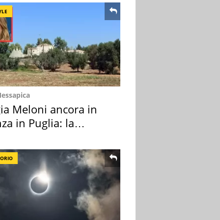
YLE
Messapica
ia Meloni ancora in
za in Puglia: la
ion scelta
TORIO