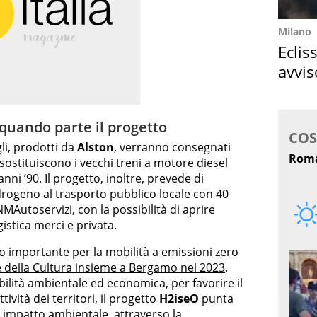
Milano
Eclis
avvis
come
: quando parte il progetto
li, prodotti da
Alston
, verranno consegnati
 sostituiscono i vecchi treni a motore diesel
anni ’90. Il progetto, inoltre, prevede di
idrogeno al trasporto pubblico locale con 40
MAutoservizi, con la possibilità di aprire
gistica merci e privata.
lo importante per la mobilità a emissioni zero
le della Cultura insieme a Bergamo nel 2023
.
ibilità ambientale ed economica, per favorire il
tività dei territori, il progetto
H2iseO
punta
o impatto ambientale, attraverso la