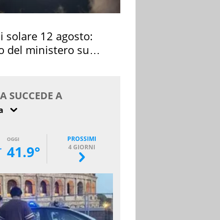
si solare 12 agosto:
o del ministero su
 osservarla