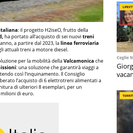
LIFEST
italiana
: il progetto H2iseO, frutto della
d,
ha portato all’acquisto di sei nuovi
treni
anno, a partire dal 2023, la
linea ferroviaria
li attuali treni a motore diesel.
Ceglie 
oluzione per la mobilità della
Valcamonica
che
Giorg
issioni
: una soluzione che garantirà viaggi a
vacan
endo così l’inquinamento. Il Consiglio
erato l’acquisto di 6 elettrotreni alimentati a
locat
nitura di ulteriori 8 esemplari, per un
milioni di euro.
TERRI