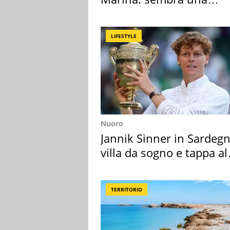
medusa ma non lo è
LIFESTYLE
Nuoro
Jannik Sinner in Sardegn
villa da sogno e tappa al
discount
TERRITORIO