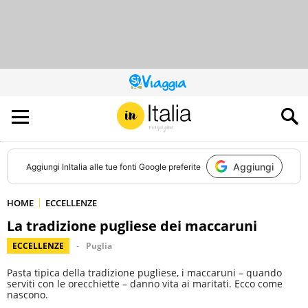
QUESTO
SITO
CONTRIBUISCE
ALL’AUDIENCE
DI
Aggiungi
Aggiungi
InItalia
alle tue fonti Google preferite
HOME
ECCELLENZE
La tradizione pugliese dei maccaruni
ECCELLENZE
Puglia
Pasta tipica della tradizione pugliese, i maccaruni – quando
serviti con le orecchiette – danno vita ai maritati. Ecco come
nascono.