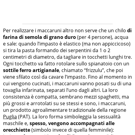
Per realizzare i maccaruni altro non serve che un chilo
di
farina di semola di grano duro
(per 4 persone), acqua
e sale: quando l’impasto è elastico (ma non appiccicoso)
si tira la pasta formando dei serpentini da 1 o 2
centimetri di diametro, da tagliare in tocchetti lunghi tre.
Ogni tocchetto va fatto rotolare sullo spianatoio con un
sottile ferro artigianale
, chiamato “frizzulu”, che poi
viene sfilato così da cavare l’impasto. Fino al momento in
cui vengono cucinati, i maccaruni vanno posati su di una
tovaglia infarinata, separati l’uno dagli altri. La loro
consistenza è compatta, sembrano mezzi spaghetti, ma
più grossi e arrotolati su se stessi e sono, i maccaruni,
un prodotto agroalimentare tradizionale della regione
Puglia
(PAT). La loro forma simboleggia la sessualità
maschile e,
spesso, vengono accompagnati alle
orecchiette
(simbolo invece di quella femminile):