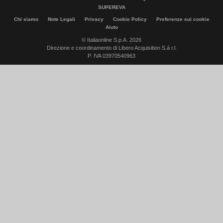
SUPEREVA
Chi siamo
Note Legali
Privacy
Cookie Policy
Preferenze sui cookie
Aiuto
© Italiaonline S.p.A. 2026
Direzione e coordinamento di Libero Acquisition S.á r.l.
P. IVA 03970540963