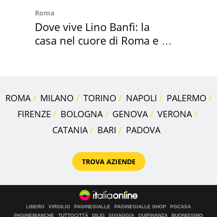
Roma
Dove vive Lino Banfi: la
casa nel cuore di Roma e i
suoi cimeli
ROMA
MILANO
TORINO
NAPOLI
PALERMO
FIRENZE
BOLOGNA
GENOVA
VERONA
CATANIA
BARI
PADOVA
TROVA AZIENDE
LIBERO
VIRGILIO
PAGINEGIALLE
PAGINEGIALLE SHOP
PGCASA
PAGINEBIANCHE
TUTTOCITTÀ
DILEI
SIVIAGGIA
QUIFINANZA
BUONISSIMO