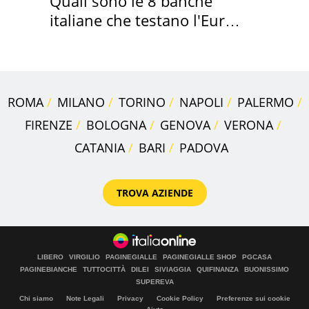
Quali sono le 8 banche
italiane che testano l'Euro
digitale
ROMA
MILANO
TORINO
NAPOLI
PALERMO
FIRENZE
BOLOGNA
GENOVA
VERONA
CATANIA
BARI
PADOVA
TROVA AZIENDE
LIBERO
VIRGILIO
PAGINEGIALLE
PAGINEGIALLE SHOP
PGCASA
PAGINEBIANCHE
TUTTOCITTÀ
DILEI
SIVIAGGIA
QUIFINANZA
BUONISSIMO
SUPEREVA
Chi siamo
Note Legali
Privacy
Cookie Policy
Preferenze sui cookie