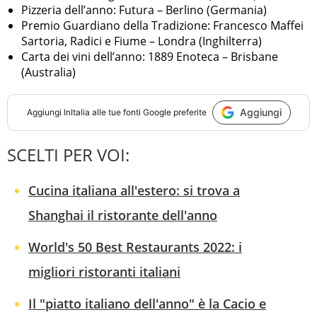
Pizzeria dell’anno: Futura – Berlino (Germania)
Premio Guardiano della Tradizione: Francesco Maffei
Sartoria, Radici e Fiume – Londra (Inghilterra)
Carta dei vini dell’anno: 1889 Enoteca – Brisbane
(Australia)
Aggiungi
Aggiungi
InItalia
alle tue fonti Google preferite
SCELTI PER VOI:
Cucina italiana all'estero: si trova a
Shanghai il ristorante dell'anno
World's 50 Best Restaurants 2022: i
migliori ristoranti italiani
Il "piatto italiano dell'anno" è la Cacio e