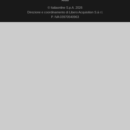
Aiuto
© Italiaonline S.p.A. 2026
Direzione e coordinamento di Libero Acquisition S.á r.l.
P. IVA 03970540963