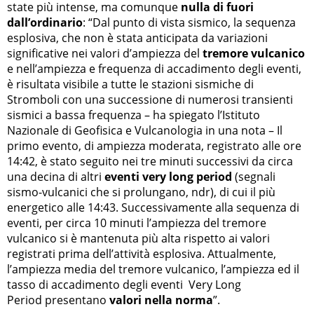
state più intense, ma comunque
nulla di fuori
dall’ordinario
: “
Dal punto di vista sismico, la sequenza
esplosiva, che non è stata anticipata da variazioni
significative nei valori d’ampiezza del
tremore vulcanico
e nell’ampiezza e frequenza di accadimento degli eventi,
è risultata visibile a tutte le stazioni sismiche di
Stromboli con una successione di numerosi transienti
sismici a bassa frequenza – ha spiegato l’Istituto
Nazionale di Geofisica e Vulcanologia in una nota – Il
primo evento, di ampiezza moderata, registrato alle ore
14:42, è stato seguito nei tre minuti successivi da circa
una decina di altri
eventi very long period
(segnali
sismo-vulcanici che si prolungano, ndr), di cui il più
energetico alle 14:43.
Successivamente alla sequenza di
eventi, per circa 10 minuti l’ampiezza del tremore
vulcanico si è mantenuta più alta rispetto ai valori
registrati prima dell’attività esplosiva. Attualmente,
l’ampiezza media del tremore vulcanico, l’ampiezza ed il
tasso di accadimento degli eventi
Very Long
Period
presentano
valori nella norma
”.