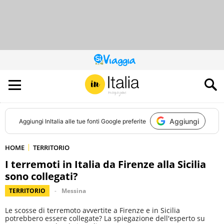
QUESTO
SITO
CONTRIBUISCE
ALL’AUDIENCE
DI
Aggiungi
Aggiungi
InItalia
alle tue fonti Google preferite
HOME
TERRITORIO
I terremoti in Italia da Firenze alla Sicilia
sono collegati?
TERRITORIO
Messina
Le scosse di terremoto avvertite a Firenze e in Sicilia
potrebbero essere collegate? La spiegazione dell'esperto su