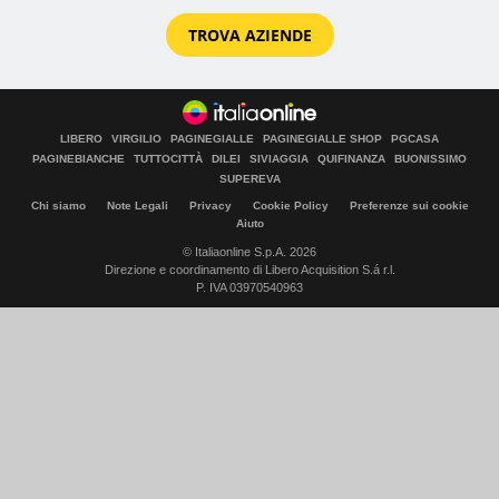
TROVA AZIENDE
LIBERO
VIRGILIO
PAGINEGIALLE
PAGINEGIALLE SHOP
PGCASA
PAGINEBIANCHE
TUTTOCITTÀ
DILEI
SIVIAGGIA
QUIFINANZA
BUONISSIMO
SUPEREVA
Chi siamo
Note Legali
Privacy
Cookie Policy
Preferenze sui cookie
Aiuto
© Italiaonline S.p.A. 2026
Direzione e coordinamento di Libero Acquisition S.á r.l.
P. IVA 03970540963