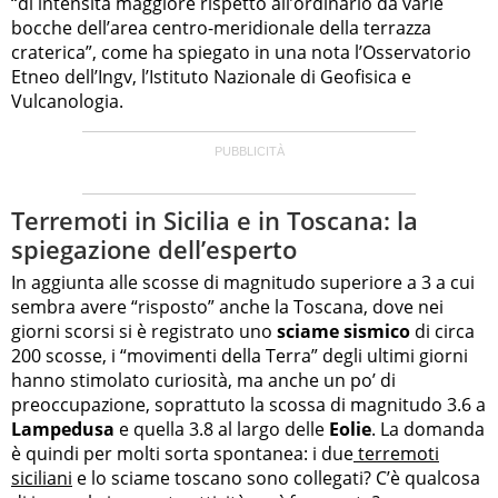
“di i
ntensità maggiore rispetto all’ordinario da varie
bocche dell’area centro-meridionale della terrazza
craterica”, come ha spiegato in una nota l’
Osservatorio
Etneo dell’Ingv, l’Istituto Nazionale di Geofisica e
Vulcanologia.
Terremoti in Sicilia e in Toscana: la
spiegazione dell’esperto
In aggiunta alle
scosse di magnitudo superiore a 3 a cui
sembra avere “risposto” anche la Toscana, dove nei
giorni scorsi si è registrato uno
sciame sismico
di circa
200 scosse, i “movimenti della Terra” degli ultimi giorni
hanno stimolato curiosità, ma anche un po’ di
preoccupazione, soprattuto la scossa di magnitudo 3.6 a
Lampedusa
e quella 3.8 al largo delle
Eolie
. La domanda
è quindi per molti sorta spontanea: i due
terremoti
siciliani
e lo sciame toscano sono collegati? C’è qualcosa