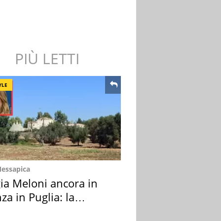
PIÙ LETTI
YLE
Messapica
ia Meloni ancora in
za in Puglia: la
ion scelta