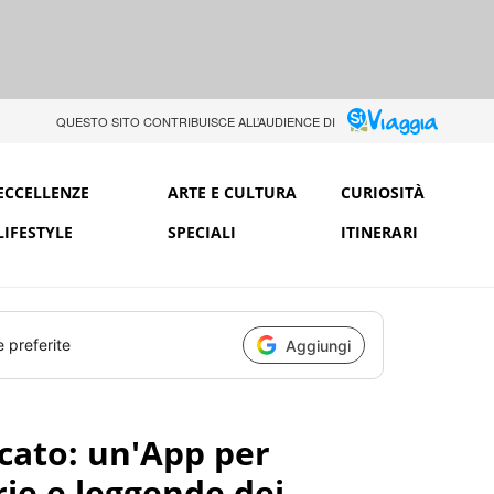
QUESTO SITO CONTRIBUISCE ALL’AUDIENCE DI
ECCELLENZE
ARTE E CULTURA
CURIOSITÀ
LIFESTYLE
SPECIALI
ITINERARI
e preferite
Aggiungi
ucato: un'App per
rie e leggende dei