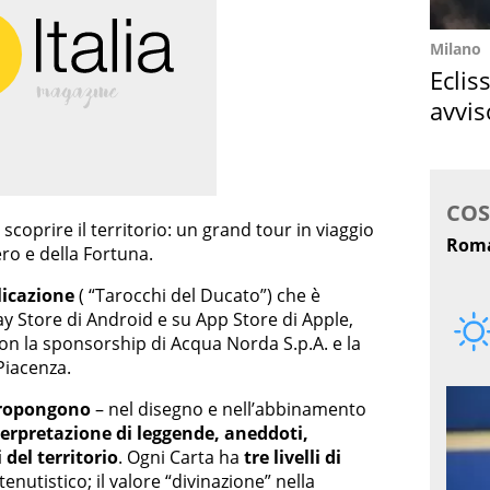
Milano
Eclis
avvis
come
scoprire il territorio: un grand tour in viaggio
ero e della Fortuna.
licazione
( “Tarocchi del Ducato”) che è
ay Store di Android e su App Store di Apple,
con la sponsorship di Acqua Norda S.p.A. e la
Piacenza.
 propongono
– nel disegno e nell’abbinamento
terpretazione di leggende, aneddoti,
 del territorio
. Ogni Carta ha
tre livelli di
tenutistico; il valore “divinazione” nella