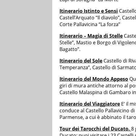
Itinerario Istinto e Sensi
Castello
Castell’Arquato “Il diavolo”, Castel
Corte Pallavicina “La forza”
Itinerario – Magia di Stelle
Caste
Stelle”, Mastio e Borgo di Vigoleno
Bagatto”.
Itinerario del Sole
Castello di Riv
Temperanza”, Castello di Sarmato
Itinerario del Mondo Appeso
Que
giri di mura antiche attorno al po
Castello Malaspina di Gambaro in 
Itinerario del Viaggiatore
E’ il m
conduce al Castello Pallavicino d
Parmense, a cui è abbinato il tar
Tour dei Tarocchi del Ducato.
8 
Ducato: puoi visitare i 23 Castel