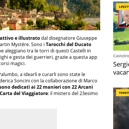
LIFEST
attivo e illustrato
dal disegnatore Giuseppe
artin Mystére. Sono i
Tarocchi del Ducato
e aleggiano tra le torri di questi Castelli in
Castelr
trighi e gesta dei guerrieri, grazie a questa app
Sergi
corsi magici.
vacan
alumbo, a idearli e curarli sono state le
locat
ederica Soncini con la collaborazione di Marco
sono dedicati ai 22 manieri con 22 Arcani
 Carta del Viaggiatore
: il mistero del 23esimo
TERRI