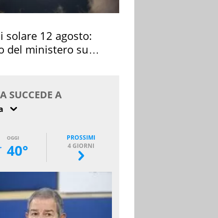
si solare 12 agosto:
o del ministero su
 osservarla