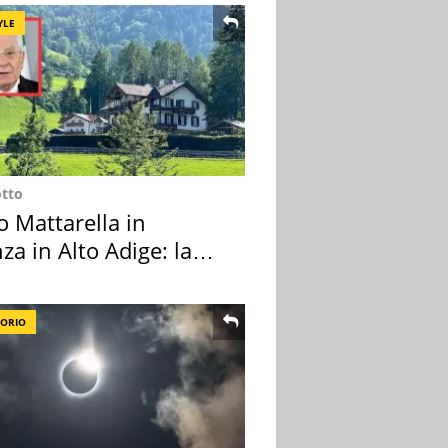
YLE
otto
o Mattarella in
za in Alto Adige: la
ion scelta
TORIO