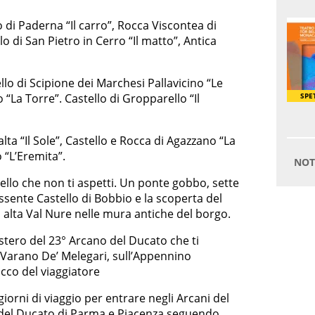
 di Paderna “Il carro”, Rocca Viscontea di
lo di San Pietro in Cerro “Il matto”, Antica
llo di Scipione dei Marchesi Pallavicino “Le
 “La Torre”. Castello di Gropparello “Il
alta “Il Sole”, Castello e Rocca di Agazzano “La
 “L’Eremita”.
llo che non ti aspetti. Un ponte gobbo, sette
ssente Castello di Bobbio e la scoperta del
alta Val Nure nelle mura antiche del borgo.
istero del 23° Arcano del Ducato che ti
i Varano De’ Melegari, sull’Appennino
occo del viaggiatore
giorni di viaggio per entrare negli Arcani del
li del Ducato di Parma e Piacenza seguendo