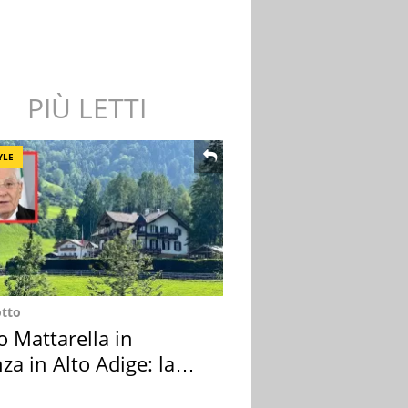
PIÙ LETTI
YLE
otto
o Mattarella in
za in Alto Adige: la
ion scelta