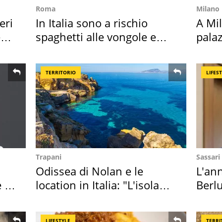
Roma
Milano
eri
In Italia sono a rischio
A Mi
e
spaghetti alle vongole e
palaz
sautè di cozze
l'ha
TERRITORIO
LIFES
Trapani
Sassari
Odissea di Nolan e le
L'ann
 i
location in Italia: "L'isola
Berlu
sembra Itaca"
Villa
LIFESTYLE
TERRI