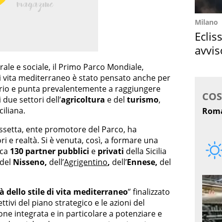
Milano
Eclis
avvis
come
rale e sociale, il Primo Parco Mondiale,
 di vita mediterraneo è stato pensato anche per
orio e punta prevalentemente a raggiungere
 due settori dell’
agricoltura
e del
turismo
,
ciliana.
issetta, ente promotore del Parco, ha
ori e realtà. Si è venuta, così, a formare una
rca
130 partner pubblici
e
privati
della Sicilia
 del
Nisseno,
dell’
Agrigentino
,
dell’
Ennese,
del
 dello stile di vita mediterraneo
” finalizzato
ttivi del piano strategico e le azioni del
ne integrata e in particolare a potenziare e