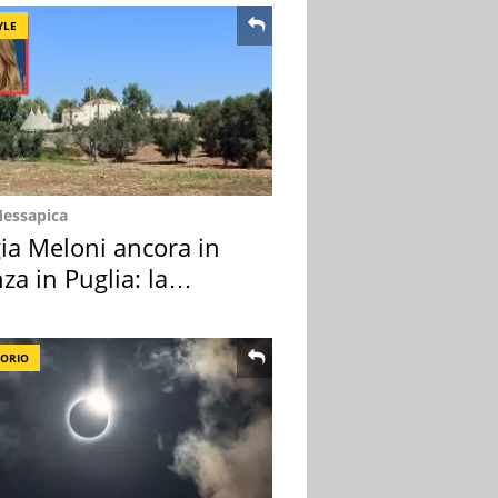
YLE
Messapica
ia Meloni ancora in
za in Puglia: la
ion scelta
TORIO