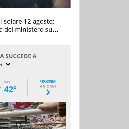
si solare 12 agosto:
o del ministero su
 osservarla