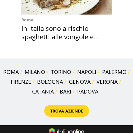
Roma
In Italia sono a rischio
spaghetti alle vongole e
sautè di cozze
ROMA
MILANO
TORINO
NAPOLI
PALERMO
FIRENZE
BOLOGNA
GENOVA
VERONA
CATANIA
BARI
PADOVA
TROVA AZIENDE