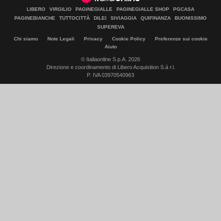
LIBERO
VIRGILIO
PAGINEGIALLE
PAGINEGIALLE SHOP
PGCASA
PAGINEBIANCHE
TUTTOCITTÀ
DILEI
SIVIAGGIA
QUIFINANZA
BUONISSIMO
SUPEREVA
Chi siamo
Note Legali
Privacy
Cookie Policy
Preferenze sui cookie
Aiuto
© Italiaonline S.p.A. 2026
Direzione e coordinamento di Libero Acquisition S.á r.l.
P. IVA 03970540963