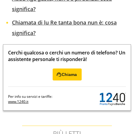
significa?
Chiamata di lu Re tanta bona nun è: cosa
significa?
Cerchi qualcosa o cerchi un numero di telefono? Un
assistente personale ti risponderà!
Chiama
Per info su servizi e tariffe:
www.1240.it
PIÙ LETTI