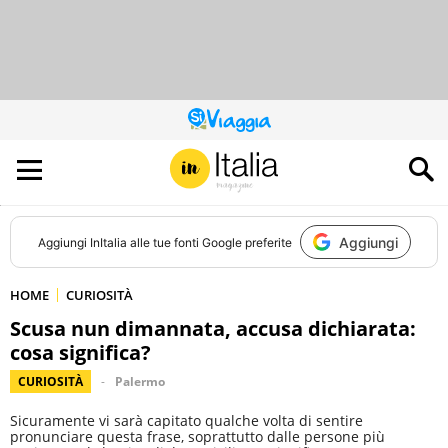
QUESTO
SITO
CONTRIBUISCE
ALL’AUDIENCE
DI
Aggiungi
Aggiungi
InItalia
alle tue fonti Google preferite
HOME
CURIOSITÀ
Scusa nun dimannata, accusa dichiarata:
cosa significa?
CURIOSITÀ
Palermo
Sicuramente vi sarà capitato qualche volta di sentire
pronunciare questa frase, soprattutto dalle persone più